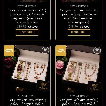
ΓΡΗΓΟΡΗ ΠΡΟΒΟΛΗ!
ΓΡΗΓΟΡΗ ΠΡΟΒΟΛΗ!
NEW ARRIVALS
NEW ARRIVALS
Σετ γυναικείο απο ατσάλι (
Σετ γυναικείο απο ατσάλι (
ρολόι – βραχιόλι-κολιέ-
ρολόι – βραχιόλι-κολιέ-
δαχτυλίδι (one size )
δαχτυλίδι (one size )
-σκουλαρίκια )
-σκουλαρίκια )
Original
Η
Original
Η
€
89,90
€
69,90
€
89,90
€
69,90
price
τρέχουσα
price
τρέχουσα
was:
τιμή
was:
τιμή
ΠΡΟΣΘΉΚΗ
ΠΡΟΣΘΉΚΗ
€89,90.
είναι:
€89,90.
είναι:
€69,90.
€69,90.
-22%
-22%
Πρόσθήκη
Πρόσθήκη
στην
στην
λίστα
λίστα
επιθυμιών
επιθυμιών
ΓΡΗΓΟΡΗ ΠΡΟΒΟΛΗ!
ΓΡΗΓΟΡΗ ΠΡΟΒΟΛΗ!
NEW ARRIVALS
NEW ARRIVALS
Σετ γυναικείο απο ατσάλι (
Σετ γυναικείο απο ατσάλι (
ρολόι – βραχιόλι-κολιέ-
ρολόι – βραχιόλι-κολιέ-