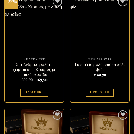
-22%
Πρόσθήκη
Πρόσθήκη
στην
στην
λίστα
λίστα
επιθυμιών
επιθυμιών
ΓΡΗΓΟΡΗ ΠΡΟΒΟΛΗ!
ΓΡΗΓΟΡΗ ΠΡΟΒΟΛΗ!
ΑΝΔΡΙΚΆ ΣΈΤ
NEW ARRIVALS
Σετ Ανδρικό ρολόι –
Γυναικείο ρολόι από ατσάλι
χειροπέδα – Σταυρός με
φίδι
διπλή αλυσίδα
€
44,90
Original
Η
€
89,90
€
69,90
price
τρέχουσα
was:
τιμή
€89,90.
είναι:
ΠΡΟΣΘΉΚΗ
ΠΡΟΣΘΉΚΗ
€69,90.
Πρόσθήκη
Πρόσθήκη