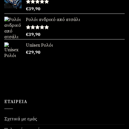
Βαθμολογήθηκε
€
39,90
με
5.00
από 5
Ρολόι ανδρικό από ατσάλι
Βαθμολογήθηκε
€
39,90
με
5.00
από 5
Unisex Ρολόι
€
29,90
ΕΤΑΙΡΕΊΑ
Σχετικά με εμάς