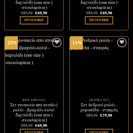
δαχτυλίδι (one size )
δαχτυλίδι (one size )
-σκουλαρίκια )
-σκουλαρίκια )
Original
Η
Original
Η
€
89,90
€
69,90
€
89,90
€
69,90
price
τρέχουσα
price
τρέχουσα
was:
τιμή
was:
τιμή
ΠΡΟΣΘΉΚΗ
ΠΡΟΣΘΉΚΗ
€89,90.
είναι:
€89,90.
είναι:
€69,90.
€69,90.
-22%
-11%
Πρόσθήκη
Πρόσθήκη
στην
στην
λίστα
λίστα
επιθυμιών
επιθυμιών
ΓΡΗΓΟΡΗ ΠΡΟΒΟΛΗ!
ΓΡΗΓΟΡΗ ΠΡΟΒΟΛΗ!
NEW ARRIVALS
ΑΝΔΡΙΚΆ ΣΈΤ
Σετ γυναικείο απο ατσάλι (
Σετ Ανδρικό ρολόι –
ρολόι – βραχιόλι-κολιέ-
χειροπέδα – σταυρός
δαχτυλίδι (one size )
Original
Η
€
89,90
€
79,90
price
τρέχουσα
-σκουλαρίκια )
was:
τιμή
Original
Η
€
89,90
€
69,90
€89,90.
είναι:
price
τρέχουσα
€79,90.
ΠΡΟΣΘΉΚΗ
ΠΡΟΣΘΉΚΗ