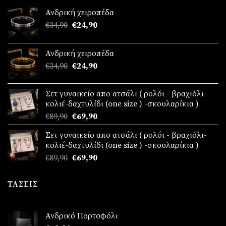
Ανδρική χειροπέδα
Original
Η
€
34,90
€
24,90
price
τρέχουσα
was:
τιμή
Ανδρική χειροπέδα
€34,90.
είναι:
Original
Η
€
34,90
€
24,90
€24,90.
price
τρέχουσα
was:
τιμή
Σετ γυναικείο απο ατσάλι ( ρολόι - βραχιόλι-
€34,90.
είναι:
κολιέ-δαχτυλίδι (one size ) -σκουλαρίκια )
€24,90.
Original
Η
€
89,90
€
69,90
price
τρέχουσα
Σετ γυναικείο απο ατσάλι ( ρολόι - βραχιόλι-
was:
τιμή
κολιέ-δαχτυλίδι (one size ) -σκουλαρίκια )
€89,90.
είναι:
Original
Η
€
89,90
€
69,90
€69,90.
price
τρέχουσα
was:
τιμή
ΤΆΣΕΙΣ
€89,90.
είναι:
€69,90.
Ανδρικό Πορτοφόλι