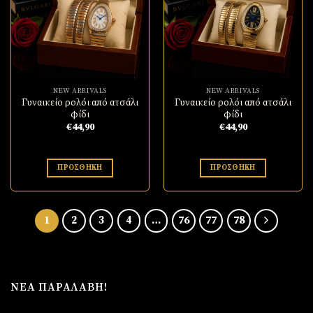
στην
στην
λίστα
λίστα
επιθυμιών
επιθυμιών
ΓΡΗΓΟΡΗ ΠΡΟΒΟΛΗ!
ΓΡΗΓΟΡΗ ΠΡΟΒΟΛΗ!
NEW ARRIVALS
NEW ARRIVALS
Γυναικείο ρολόι από ατσάλι
Γυναικείο ρολόι από ατσάλι
φίδι
φίδι
€
44,90
€
44,90
ΠΡΟΣΘΉΚΗ
ΠΡΟΣΘΉΚΗ
1
2
3
4
…
76
77
78
ΝΈΑ ΠΑΡΑΛΑΒΉ!