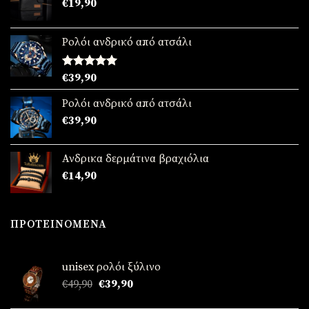
€
19,90
Ρολόι ανδρικό από ατσάλι
Βαθμολογήθηκε
€
39,90
με
5.00
από 5
Ρολόι ανδρικό από ατσάλι
€
39,90
Ανδρικα δερμάτινα βραχιόλια
€
14,90
ΠΡΟΤΕΙΝΌΜΕΝΑ
unisex ρολόι ξύλινο
Original
Η
€
49,90
€
39,90
price
τρέχουσα