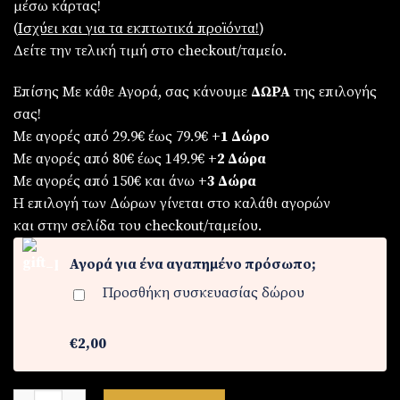
βαθμολογία
μέσω κάρτας!
πελάτη
(
Iσχύει και για τα εκπτωτικά προϊόντα!
)
Δείτε την τελική τιμή στο checkout/ταμείο.
Επίσης Με κάθε Αγορά, σας κάνουμε
ΔΩΡΑ
της επιλογής
σας!
Με αγορές από 29.9€ έως 79.9€
+1 Δώρο
Με αγορές από 80€ έως 149.9€
+2 Δώρα
Με αγορές από 150€ και άνω
+3 Δώρα
Η επιλογή των Δώρων γίνεται στο καλάθι αγορών
και στην σελίδα του checkout/ταμείου.
Αγορά για ένα αγαπημένο πρόσωπο;
Προσθήκη συσκευασίας δώρου
€2,00
Ρολόι ανδρικό από ατσάλι ποσότητα