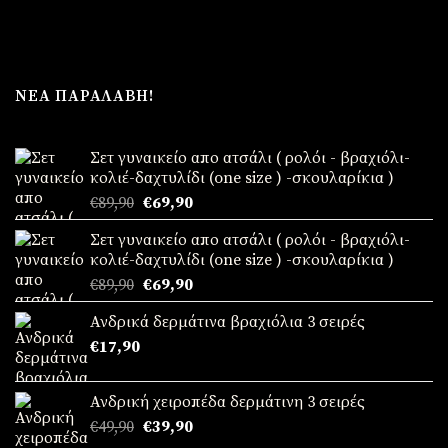
ΝΈΑ ΠΑΡΑΛΑΒΉ!
Σετ γυναικείο απο ατσάλι ( ρολόι - βραχιόλι-
κολιέ-δαχτυλίδι (one size ) -σκουλαρίκια )
Original
Η
€
89,90
€
69,90
price
τρέχουσα
Σετ γυναικείο απο ατσάλι ( ρολόι - βραχιόλι-
was:
τιμή
κολιέ-δαχτυλίδι (one size ) -σκουλαρίκια )
€89,90.
είναι:
Original
Η
€
89,90
€
69,90
€69,90.
price
τρέχουσα
Ανδρικά δερμάτινα βραχιόλια 3 σειρές
was:
τιμή
€
17,90
€89,90.
είναι:
€69,90.
Ανδρική χειροπέδα δερμάτινη 3 σειρές
Original
Η
€
49,90
€
39,90
price
τρέχουσα