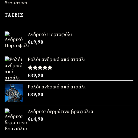
was:
τιμή
€49,90.
είναι:
ΤΆΣΕΙΣ
€39,90.
Ανδρικό Πορτοφόλι
€
19,90
Ρολόι ανδρικό από ατσάλι
Βαθμολογήθηκε
€
39,90
με
5.00
από 5
Ρολόι ανδρικό από ατσάλι
€
39,90
Ανδρικα δερμάτινα βραχιόλια
€
14,90