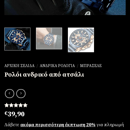
ΑΡΧΙΚΉ ΣΕΛΊΔΑ
/
ΑΝΔΡΙΚΆ ΡΟΛΌΓΙΑ
/
ΜΠΡΑΣΕΛΈ
Ρολόι ανδρικό από ατσάλι
Βαθμολογήθηκε
1
€
39,90
με
5.00
από 5 με
Λάβετε
ακόμα περισσότερη έκπτωση 20%
για πληρωμή
βάση