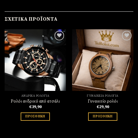
ΣΧΕΤΙΚΆ ΠΡΟΪΌΝΤΑ
Πρόσθήκη
Πρόσθήκη
στην
στην
λίστα
λίστα
επιθυμιών
επιθυμιών
ΑΝΔΡΙΚΆ ΡΟΛΌΓΙΑ
ΓΥΝΑΙΚΕΊΑ ΡΟΛΌΓΙΑ
Ρολόι ανδρικό από ατσάλι
Γυναικείο ρολόι
€
39,90
€
29,90
ΠΡΟΣΘΉΚΗ
ΠΡΟΣΘΉΚΗ