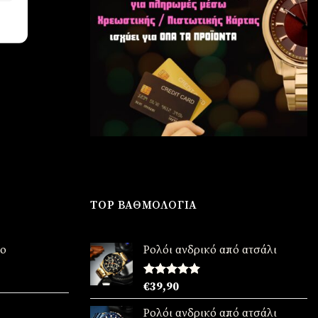
TOP ΒΑΘΜΟΛΟΓΊΑ
νο
Ρολόι ανδρικό από ατσάλι
χουσα
Βαθμολογήθηκε
€
39,90
με
5.00
από 5
:
Ρολόι ανδρικό από ατσάλι