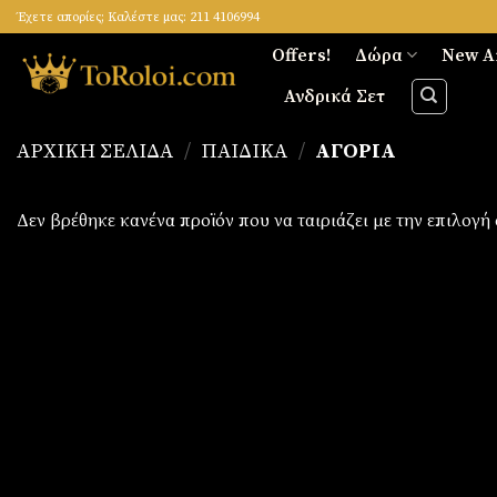
Skip
Έχετε απορίες; Καλέστε μας: 211 4106994
to
Offers!
Δώρα
New A
content
Ανδρικά Σετ
ΑΡΧΙΚΉ ΣΕΛΊΔΑ
/
ΠΑΙΔΙΚΆ
/
ΑΓΌΡΙΑ
Δεν βρέθηκε κανένα προϊόν που να ταιριάζει με την επιλογή 