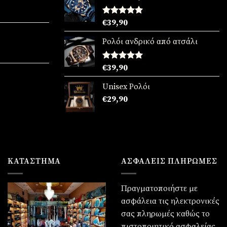
90.
χουσα
Βαθμολογήθηκε
€
39,90
με
5.00
:
από 5
Ρολόι ανδρικό από ατσάλι
90.
χουσα
Βαθμολογήθηκε
€
39,90
με
5.00
:
από 5
Unisex Ρολόι
90.
χουσα
€
29,90
:
90.
ΚΑΤΆΣΤΗΜΑ
ΑΣΦΑΛΕΙΣ ΠΛΗΡΩΜΕΣ
Πραγματοποιήστε με
ασφάλεια τις ηλεκτρονικές
σας πληρωμές καθώς το
πιστοποιητικό ασφαλείας