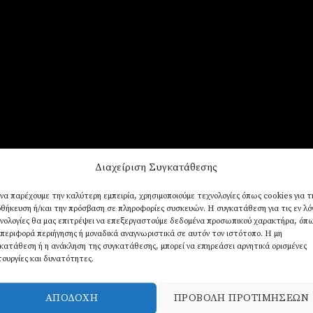
Διαχείριση Συγκατάθεσης
 να παρέχουμε την καλύτερη εμπειρία, χρησιμοποιούμε τεχνολογίες όπως cookies για τ
θήκευση ή/και την πρόσβαση σε πληροφορίες συσκευών. Η συγκατάθεση για τις εν λ
νολογίες θα μας επιτρέψει να επεξεργαστούμε δεδομένα προσωπικού χαρακτήρα, όπ
περιφορά περιήγησης ή μοναδικά αναγνωριστικά σε αυτόν τον ιστότοπο. Η μη
κατάθεση ή η ανάκληση της συγκατάθεσης, μπορεί να επηρεάσει αρνητικά ορισμένες
τουργίες και δυνατότητες.
ΑΠΟΔΟΧΉ
ΠΡΟΒΟΛΉ ΠΡΟΤΙΜΉΣΕΩΝ