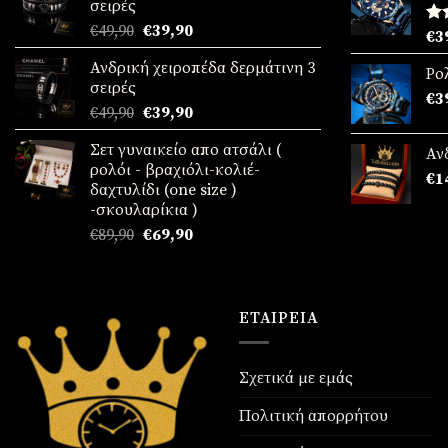
σειρές
Original
Η
€
49,90
€
39,90
Βα
€
3
price
τρέχουσα
μ
Ανδρική χειροπέδα δερμάτινη 3
απ
was:
τιμή
Ρο
σειρές
€49,90.
είναι:
€
3
Original
Η
€
49,90
€
39,90
€39,90.
price
τρέχουσα
Σετ γυναικείο απο ατσάλι (
was:
τιμή
Αν
ρολόι - βραχιόλι-κολιέ-
€49,90.
είναι:
€
1
δαχτυλίδι (one size )
€39,90.
-σκουλαρίκια )
Original
Η
€
89,90
€
69,90
price
τρέχουσα
was:
τιμή
€89,90.
είναι:
€69,90.
ΕΤΑΙΡΕΊΑ
Σχετικά με εμάς
Πολιτική απορρήτου