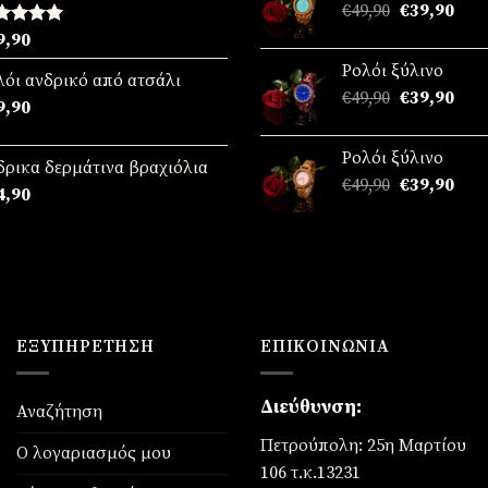
Original
Η
€
49,90
€
39,90
€39,
price
τρέ
θμολογήθηκε
9,90
was:
τιμή
ε
5.00
Ρολόι ξύλινο
ό 5
€49,90.
είναι
λόι ανδρικό από ατσάλι
Original
Η
€
49,90
€
39,90
€39,
9,90
price
τρέ
was:
τιμή
Ρολόι ξύλινο
€49,90.
είναι
δρικα δερμάτινα βραχιόλια
Original
Η
€
49,90
€
39,90
€39,
4,90
price
τρέ
was:
τιμή
€49,90.
είναι
€39,
ΕΞΥΠΗΡΈΤΗΣΗ
ΕΠΙΚΟΙΝΩΝΊΑ
Διεύθυνση:
Αναζήτηση
Πετρούπολη: 25η Μαρτίου
Ο λογαριασμός μου
106 τ.κ.13231