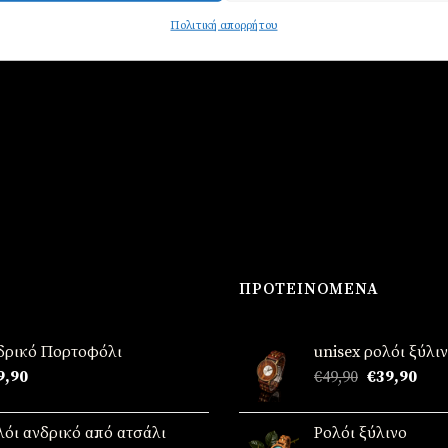
Πολιτική απορρήτου
ΠΡΟΤΕΙΝΌΜΕΝΑ
δρικό Πορτοφόλι
unisex ρολόι ξύλι
Original
Η
9,90
€
49,90
€
39,90
price
τρέ
was:
τιμή
λόι ανδρικό από ατσάλι
Ρολόι ξύλινο
€49,90.
είναι