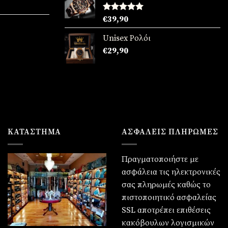
χουσα
Βαθμολογήθηκε
€
39,90
με
5.00
:
από 5
Unisex Ρολόι
90.
χουσα
€
29,90
:
90.
ΚΑΤΆΣΤΗΜΑ
ΑΣΦΑΛΕΙΣ ΠΛΗΡΩΜΕΣ
Πραγματοποιήστε με
ασφάλεια τις ηλεκτρονικές
σας πληρωμές καθώς το
πιστοποιητικό ασφαλείας
SSL αποτρέπει επιθέσεις
κακόβουλων λογισμικών