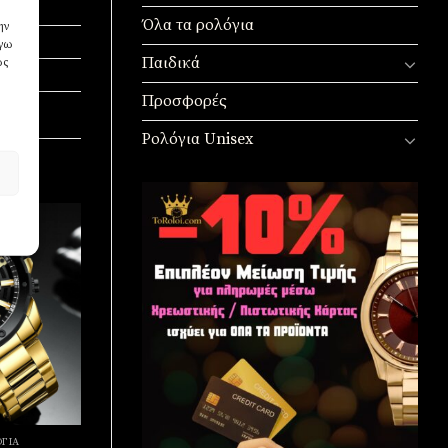
Όλα τα ρολόγια
ην
όγω
Παιδικά
ως
Προσφορές
Ρολόγια Unisex
Πρόσθήκη
στην
λίστα
επιθυμιών
ΓΙΑ