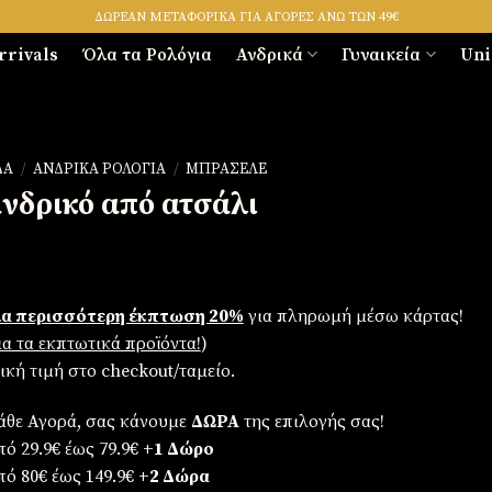
ΔΩΡΕΑΝ ΜΕΤΑΦΟΡΙΚΑ ΓΙΑ ΑΓΟΡΕΣ ΑΝΩ ΤΩΝ 49€
rrivals
Όλα τα Ρολόγια
Ανδρικά
Γυναικεία
Uni
ΔΑ
/
ΑΝΔΡΙΚΆ ΡΟΛΌΓΙΑ
/
ΜΠΡΑΣΕΛΈ
ανδρικό από ατσάλι
α περισσότερη έκπτωση 20%
για πληρωμή μέσω κάρτας!
για τα εκπτωτικά προϊόντα!
)
λική τιμή στο checkout/ταμείο.
άθε Αγορά, σας κάνουμε
ΔΩΡΑ
της επιλογής σας!
ό 29.9€ έως 79.9€
+1 Δώρο
πό 80€ έως 149.9€
+2 Δώρα