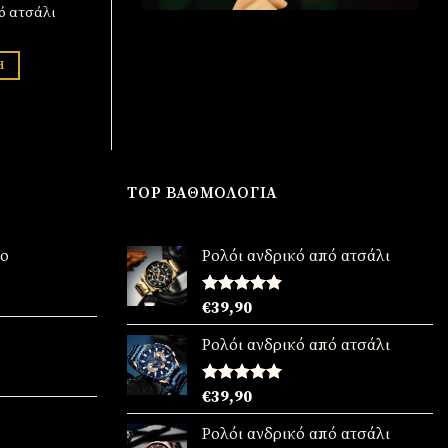
ό ατσάλι
Η
TOP ΒΑΘΜΟΛΟΓΊΑ
νο
Ρολόι ανδρικό από ατσάλι
χουσα
Βαθμολογήθηκε
€
39,90
με
5.00
από 5
:
Ρολόι ανδρικό από ατσάλι
90.
χουσα
Βαθμολογήθηκε
€
39,90
με
5.00
:
από 5
Ρολόι ανδρικό από ατσάλι
90.