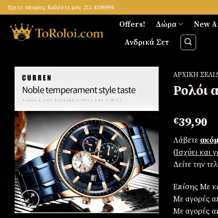
Skip
Έχετε απορίες; Καλέστε μας: 211 4106994
to
Offers!
Δώρα
New A
content
Ανδρικά Σετ
ΑΡΧΙΚΉ ΣΕΛΊ
Ρολόι 
Πρόσθήκη
€
39,90
στην
λίστα
Λάβετε
ακόμ
επιθυμιών
(
Iσχύει και 
Δείτε την τε
Επίσης Με κ
Με αγορές απ
Με αγορές α