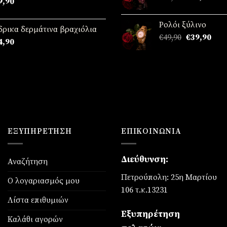
9,90
price
τρέ
was:
τιμή
Ρολόι ξύλινο
€49,90.
είναι
δρικα δερμάτινα βραχιόλια
Original
Η
€
49,90
€
39,90
€39,
4,90
price
τρέ
was:
τιμή
€49,90.
είναι
€39,
ΕΞΥΠΗΡΈΤΗΣΗ
ΕΠΙΚΟΙΝΩΝΊΑ
Διεύθυνση:
Αναζήτηση
Πετρούπολη: 25η Μαρτίου
Ο λογαριασμός μου
106 τ.κ.13231
Λίστα επιθυμιών
Εξυπηρέτηση
Καλάθι αγορών