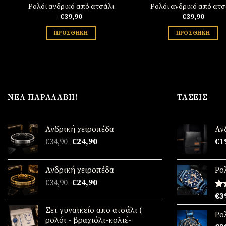
Ρολόι ανδρικό από ατσάλι
Ρολόι ανδρικό από ατσ
€
39,90
€
39,90
ΠΡΟΣΘΉΚΗ
ΠΡΟΣΘΉΚΗ
ΝΈΑ ΠΑΡΑΛΑΒΉ!
ΤΆΣΕΙΣ
Ανδρική χειροπέδα
Αν
Original
Η
€
34,90
€
24,90
€
1
price
τρέχουσα
was:
τιμή
Ανδρική χειροπέδα
Ρο
€34,90.
είναι:
Original
Η
€
34,90
€
24,90
€24,90.
price
τρέχουσα
Βα
€
3
was:
τιμή
μ
Σετ γυναικείο απο ατσάλι (
απ
€34,90.
είναι:
Ρο
ρολόι - βραχιόλι-κολιέ-
€24,90.