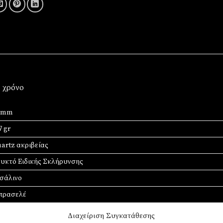
1 χρόνο
7 mm
7 gr
artz ακριβείας
υκτό Ειδικής Σκλήρυνσης
σάλινο
πρασελέ
πλέ
Διαχείριση Συγκατάθεσης