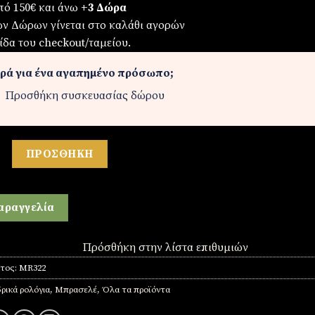
πό 150€ και άνω
+3 Δώρα
ων Δώρων γίνεται στο καλάθι αγορών
ίδα του checkout/ταμείου.
ρά για ένα αγαπημένο πρόσωπο;
Προσθήκη συσκευασίας δώρου
ό από ατσάλι ποσότητα
ΠΡΟΣΘΉΚΗ
αραγγελία
Πρόσθήκη στην λίστα επιθυμιών
ντος:
MR322
ρικά ρολόγια
,
Μπρασελέ
,
Όλα τα προϊόντα