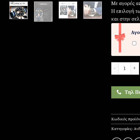
Με αγορές α
Η επιλογή τ
και στην σελ
Αγο
Ρολόι ανδρικ
Τηλ Π
Κωδικός προϊό
Κατηγορίες:
Ανδ