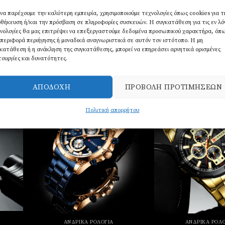
φαλείας
 να παρέχουμε την καλύτερη εμπειρία, χρησιμοποιούμε τεχνολογίες όπως cookies για τ
ATM
θήκευση ή/και την πρόσβαση σε πληροφορίες συσκευών. Η συγκατάθεση για τις εν λ
νολογίες θα μας επιτρέψει να επεξεργαστούμε δεδομένα προσωπικού χαρακτήρα, όπ
χρόνος
περιφορά περιήγησης ή μοναδικά αναγνωριστικά σε αυτόν τον ιστότοπο. Η μη
κατάθεση ή η ανάκληση της συγκατάθεσης, μπορεί να επηρεάσει αρνητικά ορισμένες
τουργίες και δυνατότητες.
ΑΠΟΔΟΧΉ
ΠΡΟΒΟΛΉ ΠΡΟΤΙΜΉΣΕΩΝ
Πολιτική απορρήτου
σθήκη
Πρόσθήκη
την
στην
στα
λίστα
υμιών
επιθυμιών
ΑΝΔΡΙΚΆ ΡΟΛΌΓΙΑ
ΑΝΔΡΙΚΆ ΡΟΛΌ