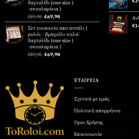
€
3
δαχτυλίδι (one size )
-σκουλαρίκια )
Original
Η
€
89,90
€
69,90
Αν
price
τρέχουσα
€
1
Σετ γυναικείο απο ατσάλι (
was:
τιμή
ρολόι - βραχιόλι-κολιέ-
€89,90.
είναι:
δαχτυλίδι (one size )
€69,90.
-σκουλαρίκια )
Original
Η
€
89,90
€
69,90
price
τρέχουσα
was:
τιμή
€89,90.
είναι:
€69,90.
ΕΤΑΙΡΕΊΑ
Σχετικά με εμάς
Πολιτική απορρήτου
Όροι Χρήσης
Επικοινωνία