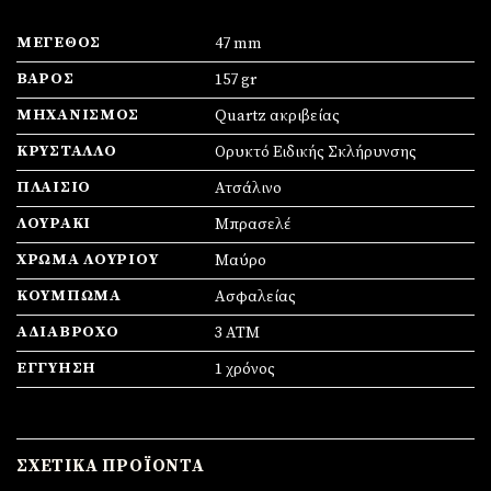
ΜΈΓΕΘΟΣ
47 mm
ΒΆΡΟΣ
157 gr
ΜΗΧΑΝΙΣΜΌΣ
Quartz ακριβείας
ΚΡΎΣΤΑΛΛΟ
Ορυκτό Ειδικής Σκλήρυνσης
ΠΛΑΊΣΙΟ
Ατσάλινο
ΛΟΥΡΆΚΙ
Μπρασελέ
ΧΡΏΜΑ ΛΟΥΡΙΟΎ
Μαύρο
ΚΟΎΜΠΩΜΑ
Ασφαλείας
ΑΔΙΆΒΡΟΧΟ
3 ATM
ΕΓΓΎΗΣΗ
1 χρόνος
ΣΧΕΤΙΚΆ ΠΡΟΪΌΝΤΑ