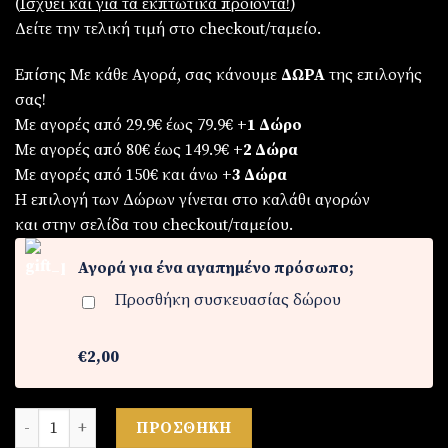
(
Iσχύει και για τα εκπτωτικά προϊόντα!
)
Δείτε την τελική τιμή στο checkout/ταμείο.
Επίσης Με κάθε Αγορά, σας κάνουμε
ΔΩΡΑ
της επιλογής
σας!
Με αγορές από 29.9€ έως 79.9€
+1 Δώρο
Με αγορές από 80€ έως 149.9€
+2 Δώρα
Με αγορές από 150€ και άνω
+3 Δώρα
Η επιλογή των Δώρων γίνεται στο καλάθι αγορών
και στην σελίδα του checkout/ταμείου.
Αγορά για ένα αγαπημένο πρόσωπο;
Προσθήκη συσκευασίας δώρου
€2,00
Ρολόι ανδρικό από ατσάλι ποσότητα
ΠΡΟΣΘΉΚΗ