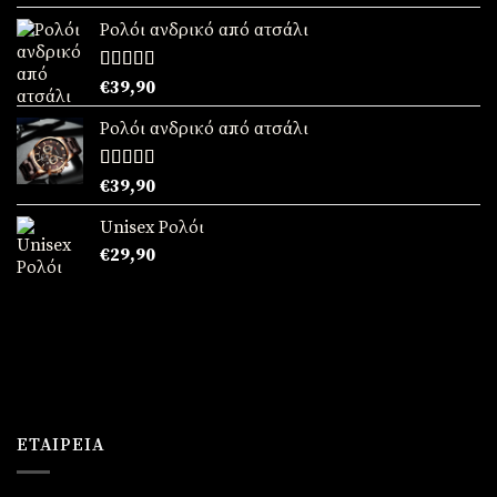
με
5.00
από
5
Ρολόι ανδρικό από ατσάλι
Βαθμολογήθηκε
€
39,90
με
5.00
από
5
Ρολόι ανδρικό από ατσάλι
Βαθμολογήθηκε
€
39,90
με
5.00
από
5
Unisex Ρολόι
€
29,90
ΕΤΑΙΡΕΊΑ