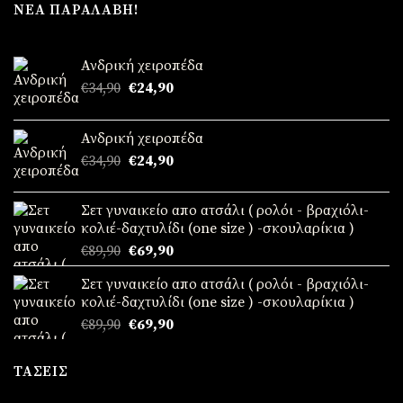
ΝΈΑ ΠΑΡΑΛΑΒΉ!
Ανδρική χειροπέδα
€
34,90
Original
€
24,90
Η
price
τρέχουσα
was:
τιμή
Ανδρική χειροπέδα
€34,90.
είναι:
€
34,90
Original
€
24,90
Η
€24,90.
price
τρέχουσα
was:
τιμή
Σετ γυναικείο απο ατσάλι ( ρολόι - βραχιόλι-
€34,90.
είναι:
κολιέ-δαχτυλίδι (one size ) -σκουλαρίκια )
€24,90.
€
89,90
Original
€
69,90
Η
price
τρέχουσα
Σετ γυναικείο απο ατσάλι ( ρολόι - βραχιόλι-
was:
τιμή
κολιέ-δαχτυλίδι (one size ) -σκουλαρίκια )
€89,90.
είναι:
€
89,90
Original
€
69,90
Η
€69,90.
price
τρέχουσα
was:
τιμή
ΤΆΣΕΙΣ
€89,90.
είναι:
€69,90.