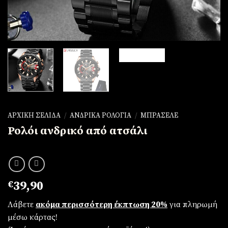
ΑΡΧΙΚΉ ΣΕΛΊΔΑ
/
ΑΝΔΡΙΚΆ ΡΟΛΌΓΙΑ
/
ΜΠΡΑΣΕΛΈ
Ρολόι ανδρικό από ατσάλι
€
39,90
Λάβετε
ακόμα περισσότερη έκπτωση 20%
για πληρωμή
μέσω κάρτας!