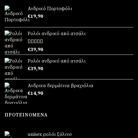
Ανδρικό Πορτοφόλι
€
19,90
Ρολόι ανδρικό από ατσάλι
Βαθμολογήθηκε
€
39,90
με
5.00
από
5
Ρολόι ανδρικό από ατσάλι
€
39,90
Ανδρικα δερμάτινα βραχιόλια
€
14,90
ΠΡΟΤΕΙΝΌΜΕΝΑ
unisex ρολόι ξύλινο