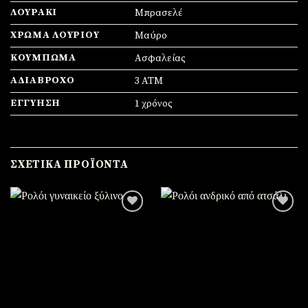
ΛΟΥΡΆΚΙ
Μπρασελέ
ΧΡΏΜΑ ΛΟΥΡΙΟΎ
Μαύρο
ΚΟΎΜΠΩΜΑ
Ασφαλείας
ΑΔΙΆΒΡΟΧΟ
3 ATM
ΕΓΓΎΗΣΗ
1 χρόνος
ΣΧΕΤΙΚΆ ΠΡΟΪΌΝΤΑ
Πρόσθήκη
Πρόσθήκη
στην
στην
λίστα
λίστα
επιθυμιών
επιθυμιών