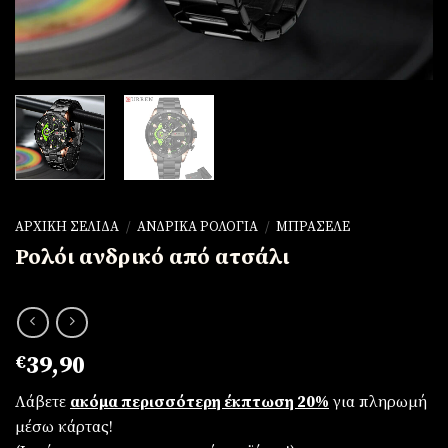
ΑΡΧΙΚΉ ΣΕΛΊΔΑ
/
ΑΝΔΡΙΚΆ ΡΟΛΌΓΙΑ
/
ΜΠΡΑΣΕΛΈ
Ρολόι ανδρικό από ατσάλι
€
39,90
Λάβετε
ακόμα περισσότερη έκπτωση 20%
για πληρωμή
μέσω κάρτας!