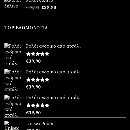
Ρολόι ξύλινο
€49,90.
είναι:
Original
Η
€
49,90
€
39,90
€39,90.
price
τρέχουσα
was:
τιμή
€49,90.
είναι:
TOP ΒΑΘΜΟΛΟΓΊΑ
€39,90.
Ρολόι ανδρικό από ατσάλι
Βαθμολογήθηκε
€
39,90
με
5.00
από 5
Ρολόι ανδρικό από ατσάλι
Βαθμολογήθηκε
€
39,90
με
5.00
από 5
Ρολόι ανδρικό από ατσάλι
Βαθμολογήθηκε
€
39,90
με
5.00
από 5
Unisex Ρολόι