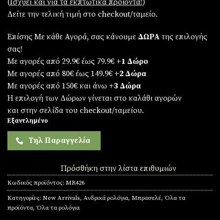
(
Iσχύει και για τα εκπτωτικά προϊόντα!
)
Δείτε την τελική τιμή στο checkout/ταμείο.
Επίσης Με κάθε Αγορά, σας κάνουμε
ΔΩΡΑ
της επιλογής
σας!
Με αγορές από 29.9€ έως 79.9€
+1 Δώρο
Με αγορές από 80€ έως 149.9€
+2 Δώρα
Με αγορές από 150€ και άνω
+3 Δώρα
Η επιλογή των Δώρων γίνεται στο καλάθι αγορών
και στην σελίδα του checkout/ταμείου.
Εξαντλημένο
Τηλ Παραγγελία
Πρόσθήκη στην λίστα επιθυμιών
Κωδικός προϊόντος:
MR426
Κατηγορίες:
New Arrivals
,
Ανδρικά ρολόγια
,
Μπρασελέ
,
Όλα τα
προϊόντα
,
Όλα τα ρολόγια