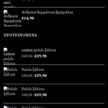
Ανδρικα δερμάτινα βραχιόλια
€
14,90
ΠΡΟΤΕΙΝΌΜΕΝΑ
unisex ρολόι ξύλινο
Original
Η
€
49,90
€
39,90
price
τρέχουσα
was:
τιμή
Ρολόι ξύλινο
€49,90.
είναι:
Original
Η
€
49,90
€
39,90
€39,90.
price
τρέχουσα
was:
τιμή
Ρολόι ξύλινο
€49,90.
είναι:
Original
Η
€
49,90
€
39,90
€39,90.
price
τρέχουσα
was:
τιμή