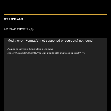
ΠΕΡΙΓΡΑΦΉ
ΑΞΙΟΛΟΓΉΣΕΙΣ (0)
Πρόγραμμα
Media error: Format(s) not supported or source(s) not found
Αναπαραγωγής
Ανάκτηση αρχείου: https://toroloi.com/wp-
Βίντεο
content/uploads/2023/01/YouCut_20230118_202949392.mp4?_=2