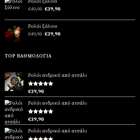
Ρολόι ξύλινο
€49,90.
είναι:
Original
Η
€
49,90
€
39,90
€39,90.
price
τρέχουσα
was:
τιμή
Ρολόι ξύλινο
€49,90.
είναι:
Original
Η
€
49,90
€
39,90
€39,90.
price
τρέχουσα
was:
τιμή
€49,90.
είναι:
TOP ΒΑΘΜΟΛΟΓΊΑ
€39,90.
Ρολόι ανδρικό από ατσάλι
Βαθμολογήθηκε
€
39,90
με
5.00
από 5
Ρολόι ανδρικό από ατσάλι
Βαθμολογήθηκε
€
39,90
με
5.00
από 5
Ρολόι ανδρικό από ατσάλι