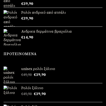
Βαθμολογήθηκε
€
39,90
με
5.00
από 5
Ρολόι ανδρικό από ατσάλι
€
39,90
Ανδρικα δερμάτινα βραχιόλια
€
14,90
ΠΡΟΤΕΙΝΌΜΕΝΑ
unisex ρολόι ξύλινο
Original
Η
€
49,90
€
39,90
price
τρέχουσα
was:
τιμή
Ρολόι ξύλινο
€49,90.
είναι:
Original
Η
€
49,90
€
39,90
€39,90.
price
τρέχουσα
was:
τιμή