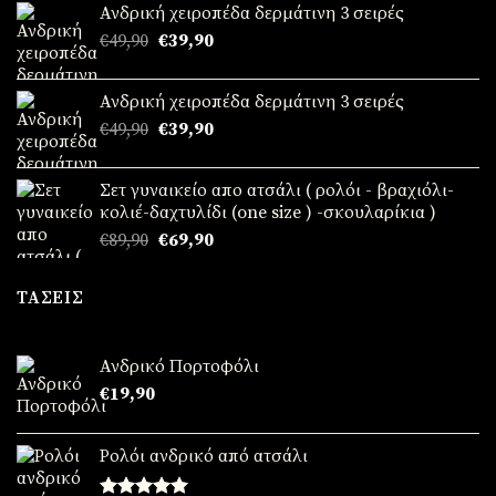
Ανδρική χειροπέδα δερμάτινη 3 σειρές
Original
Η
€
49,90
€
39,90
price
τρέχουσα
was:
τιμή
Ανδρική χειροπέδα δερμάτινη 3 σειρές
€49,90.
είναι:
Original
Η
€
49,90
€
39,90
€39,90.
price
τρέχουσα
was:
τιμή
Σετ γυναικείο απο ατσάλι ( ρολόι - βραχιόλι-
€49,90.
είναι:
κολιέ-δαχτυλίδι (one size ) -σκουλαρίκια )
€39,90.
Original
Η
€
89,90
€
69,90
price
τρέχουσα
was:
τιμή
ΤΆΣΕΙΣ
€89,90.
είναι:
€69,90.
Ανδρικό Πορτοφόλι
€
19,90
Ρολόι ανδρικό από ατσάλι