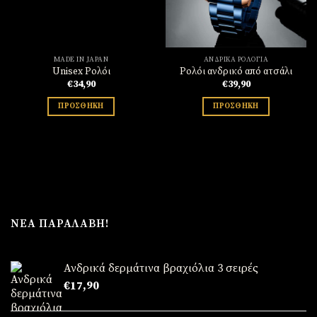
MADE IN JAPAN
ΑΝΔΡΙΚΆ ΡΟΛΌΓΙΑ
Unisex Ρολόι
Ρολόι ανδρικό από ατσάλι
€
34,90
€
39,90
ΠΡΟΣΘΉΚΗ
ΠΡΟΣΘΉΚΗ
ΝΈΑ ΠΑΡΑΛΑΒΉ!
Ανδρικά δερμάτινα βραχιόλια 3 σειρές
€
17,90