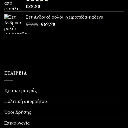
Βαθμολογήθηκε
€
39,90
με
5.00
από 5
Σετ Ανδρικό ρολόι -χειροπέδα-καδένα
Original
Η
€
79,90
€
69,90
price
τρέχουσα
was:
τιμή
€79,90.
είναι:
€69,90.
ΕΤΑΙΡΕΊΑ
Σχετικά με εμάς
Πολιτική απορρήτου
Όροι Χρήσης
Επικοινωνία