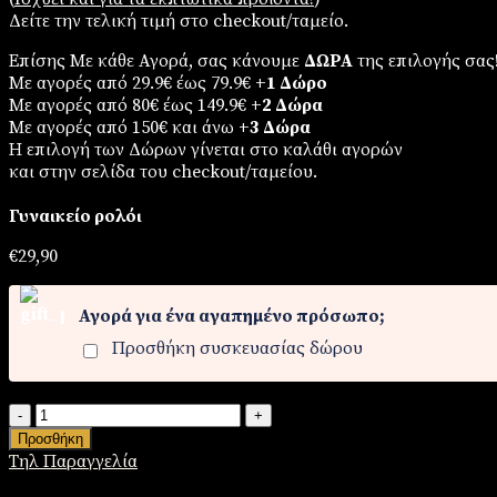
Δείτε την τελική τιμή στο checkout/ταμείο.
Επίσης Με κάθε Αγορά, σας κάνουμε
ΔΩΡΑ
της επιλογής σας
Με αγορές από 29.9€ έως 79.9€
+1 Δώρο
Με αγορές από 80€ έως 149.9€
+2 Δώρα
Με αγορές από 150€ και άνω
+3 Δώρα
Η επιλογή των Δώρων γίνεται στο καλάθι αγορών
και στην σελίδα του checkout/ταμείου.
Γυναικείο ρολόι
€
29,90
Αγορά για ένα αγαπημένο πρόσωπο;
Προσθήκη συσκευασίας δώρου
Γυναικείο
ρολόι
Προσθήκη
ποσότητα
Τηλ Παραγγελία