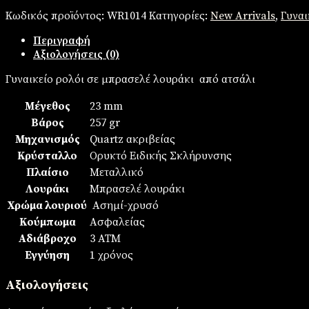
Κωδικός προϊόντος:
WR1014
Κατηγορίες:
New Arrivals
,
Γυναι
Περιγραφή
Αξιολογήσεις (0)
Γυναικείο ρολόι σε μπρασελέ λουράκι από ατσάλι
Μέγεθος
23 mm
Βάρος
257 gr
Μηχανισμός
Quartz ακριβείας
Κρύσταλλο
Ορυκτό Ειδικής Σκλήρυνσης
Πλαίσιο
Mεταλλικό
Λουράκι
Μπρασελέ λουράκι
Χρώμα λουριού
Ασημί-χρυσό
Κούμπωμα
Ασφαλείας
Αδιάβροχο
3 ΑΤΜ
Εγγύηση
1 χρόνος
Αξιολογήσεις