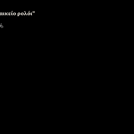
αικείο ρολόι”
ή.