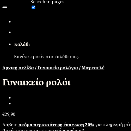
Search in pages
Καλάθι
Κανένα προϊόν στο καλάθι σας.
Αρχική σελίδα
/
Γυναικεία ρολόγια
/
Μπρεσελέ
Γυναικείο ρολόι
€
29,90
Λάβετε
ακόμα περισσότερη έκπτωση 20%
για πληρωμή μέσ
(
Iσχύει και για τα εκπτωτικά προϊόντα!
)