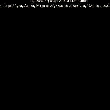
Πρόσθήκη στην λίστα επιθυμιών
κεία ρολόγια
,
Δώρα
,
Μπρεσελέ
,
Όλα τα προϊόντα
,
Όλα τα ρολό