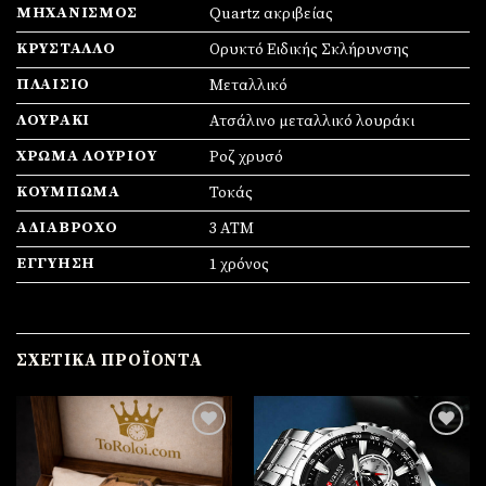
ΜΗΧΑΝΙΣΜΌΣ
Quartz ακριβείας
ΚΡΎΣΤΑΛΛΟ
Ορυκτό Ειδικής Σκλήρυνσης
ΠΛΑΊΣΙΟ
Mεταλλικό
ΛΟΥΡΆΚΙ
Ατσάλινο μεταλλικό λουράκι
ΧΡΏΜΑ ΛΟΥΡΙΟΎ
Ροζ χρυσό
ΚΟΎΜΠΩΜΑ
Τοκάς
ΑΔΙΆΒΡΟΧΟ
3 ATM
ΕΓΓΎΗΣΗ
1 χρόνος
ΣΧΕΤΙΚΆ ΠΡΟΪΌΝΤΑ