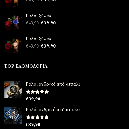
€39,90.
price
τρέχουσα
was:
τιμή
Ρολόι ξύλινο
€49,90.
είναι:
Original
Η
€
49,90
€
39,90
€39,90.
price
τρέχουσα
was:
τιμή
Ρολόι ξύλινο
€49,90.
είναι:
Original
Η
€
49,90
€
39,90
€39,90.
price
τρέχουσα
was:
τιμή
€49,90.
είναι:
TOP ΒΑΘΜΟΛΟΓΊΑ
€39,90.
Ρολόι ανδρικό από ατσάλι
Βαθμολογήθηκε
€
39,90
με
5.00
από 5
Ρολόι ανδρικό από ατσάλι
Βαθμολογήθηκε
€
39,90
με
5.00