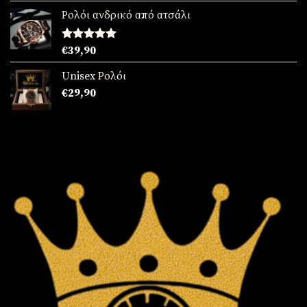
από 5
Ρολόι ανδρικό από ατσάλι
Βαθμολογήθηκε
€
39,90
με
5.00
από 5
Unisex Ρολόι
€
29,90