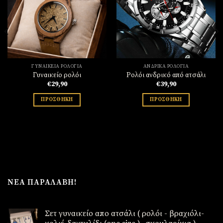
Πρόσθήκη
Πρόσθήκη
στην
στην
λίστα
λίστα
επιθυμιών
επιθυμιών
ΓΥΝΑΙΚΕΊΑ ΡΟΛΌΓΙΑ
ΑΝΔΡΙΚΆ ΡΟΛΌΓΙΑ
Γυναικείο ρολόι
Ρολόι ανδρικό από ατσάλι
€
29,90
€
39,90
ΠΡΟΣΘΉΚΗ
ΠΡΟΣΘΉΚΗ
ΝΈΑ ΠΑΡΑΛΑΒΉ!
Σετ γυναικείο απο ατσάλι ( ρολόι - βραχιόλι-