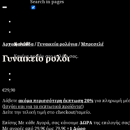
Search in pages
Αρχική σελίδα
/
Γυναικεία ρολόγια
/
Μπρεσελέ
Καλάθι
Γυναικείο ρολόι
Κανένα προϊόν στο καλάθι σας.
€
29,90
Λάβετε
ακόμα περισσότερη έκπτωση 20%
για πληρωμή μέσ
(
Iσχύει και για τα εκπτωτικά προϊόντα!
)
Δείτε την τελική τιμή στο checkout/ταμείο.
Επίσης Με κάθε Αγορά, σας κάνουμε
ΔΩΡΑ
της επιλογής σας
Με αγορές από 29.9€ έως 79.9€
+1 Δώρο