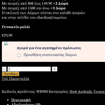
Με αγορές από 80€ έως 149.9€
+2 Δώρα
Με αγορές από 150€ και άνω
+3 Δώρα
Η επιλογή των Δώρων γίνεται στο καλάθι αγορών
και στην σελίδα του checkout/ταμείου.
Γυναικείο ρολόι
€
29,90
Αγορά για ένα αγαπημένο πρόσωπο;
Προσθήκη συσκευασίας δώρου
Γυναικείο
ρολόι
Προσθήκη
ποσότητα
Τηλ Παραγγελία
Κωδικός προϊόντος:
WR900
Κατηγορίες:
New Arrivals
,
Γυναικ
Περιγραφή
Αξιολογήσεις (0)