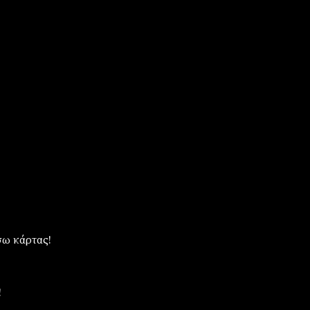
ω κάρτας!
!