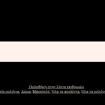
Πρόσθήκη στην λίστα επιθυμιών
εία ρολόγια
,
Δώρα
,
Μπρεσελέ
,
Όλα τα προϊόντα
,
Όλα τα ρολόγ