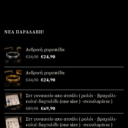
ΝΈΑ ΠΑΡΑΛΑΒΉ!
Ανδρική χειροπέδα
Original
Η
€
34,90
€
24,90
price
τρέχουσα
was:
τιμή
Ανδρική χειροπέδα
€34,90.
είναι:
Original
Η
€
34,90
€
24,90
€24,90.
price
τρέχουσα
was:
τιμή
Σετ γυναικείο απο ατσάλι ( ρολόι - βραχιόλι-
€34,90.
είναι:
κολιέ-δαχτυλίδι (one size ) -σκουλαρίκια )
€24,90.
Original
Η
€
89,90
€
69,90
price
τρέχουσα
Σετ γυναικείο απο ατσάλι ( ρολόι - βραχιόλι-
was:
τιμή
κολιέ-δαχτυλίδι (one size ) -σκουλαρίκια )
€89,90.
είναι: