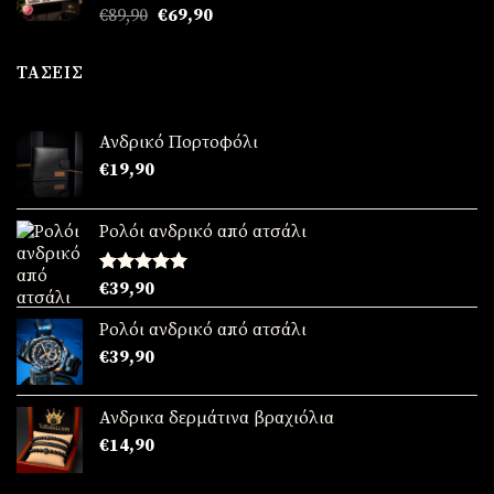
Original
Η
€
89,90
€
69,90
€69,90.
price
τρέχουσα
was:
τιμή
ΤΆΣΕΙΣ
€89,90.
είναι:
€69,90.
Ανδρικό Πορτοφόλι
€
19,90
Ρολόι ανδρικό από ατσάλι
Βαθμολογήθηκε
€
39,90
με
5.00
από 5
Ρολόι ανδρικό από ατσάλι
€
39,90
Ανδρικα δερμάτινα βραχιόλια
€
14,90