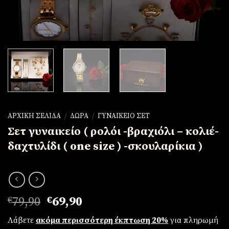
ΑΡΧΙΚΉ ΣΕΛΊΔΑ
/
ΔΏΡΑ
/
ΓΥΝΑΙΚΕΊΟ ΣΕΤ
Σετ γυναικείο ( ρολόι -βραχιόλι – κολιέ-
δαχτυλίδι ( one size ) -σκουλαρίκια )
Original
Η
€
79,90
€
69,90
price
τρέχουσα
Λάβετε
ακόμα περισσότερη έκπτωση 20%
για πληρωμή
was:
τιμή