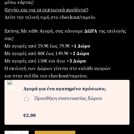
μέσω κάρτας!
€79,90.
είναι:
(
Iσχύει και για τα εκπτωτικά προϊόντα!
)
€69,90.
Δείτε την τελική τιμή στο checkout/ταμείο.
Επίσης Με κάθε Αγορά, σας κάνουμε
ΔΩΡΑ
της επιλογής
σας!
Με αγορές από 29.9€ έως 79.9€
+1 Δώρο
Με αγορές από 80€ έως 149.9€
+2 Δώρα
Με αγορές από 150€ και άνω
+3 Δώρα
Η επιλογή των Δώρων γίνεται στο καλάθι αγορών
και στην σελίδα του checkout/ταμείου.
Αγορά για ένα αγαπημένο πρόσωπο;
Προσθήκη συσκευασίας δώρου
€2,00
Σετ γυναικείο ( ρολόι -βραχιόλι - κολιέ-δαχτυλίδι ( one size )