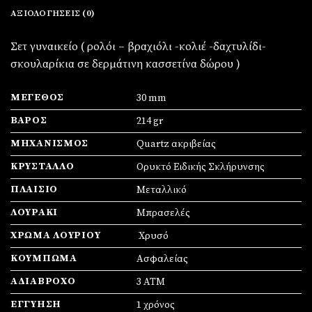
ΑΞΙΟΛΟΓΉΣΕΙΣ (0)
Σετ γυναικείο ( ρολόι – βραχιόλι -κολιέ -δαχτυλίδι-
σκουλαρίκια σε δερμάτινη κασσετίνα δώρου )
ΜΈΓΕΘΟΣ
30 mm
ΒΆΡΟΣ
214 gr
ΜΗΧΑΝΙΣΜΌΣ
Quartz ακριβείας
ΚΡΎΣΤΑΛΛΟ
Ορυκτό Ειδικής Σκλήρυνσης
ΠΛΑΊΣΙΟ
Mεταλλικό
ΛΟΥΡΆΚΙ
Μπρασελές
ΧΡΏΜΑ ΛΟΥΡΙΟΎ
Χρυσό
ΚΟΎΜΠΩΜΑ
Ασφαλείας
ΑΔΙΆΒΡΟΧΟ
3 ΑΤΜ
ΕΓΓΎΗΣΗ
1 χρόνος