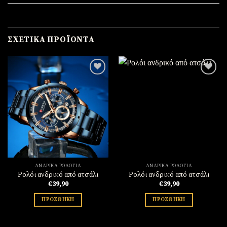
ΣΧΕΤΙΚΆ ΠΡΟΪΌΝΤΑ
Πρόσθήκη
Πρόσθήκη
στην
στην
λίστα
λίστα
επιθυμιών
επιθυμιών
ΑΝΔΡΙΚΆ ΡΟΛΌΓΙΑ
ΑΝΔΡΙΚΆ ΡΟΛΌΓΙΑ
Ρολόι ανδρικό από ατσάλι
Ρολόι ανδρικό από ατσάλι
€
39,90
€
39,90
ΠΡΟΣΘΉΚΗ
ΠΡΟΣΘΉΚΗ