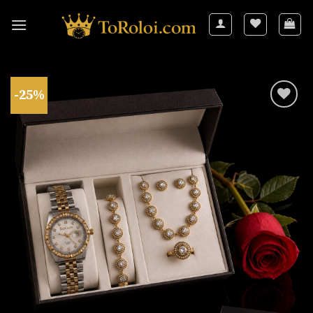
Skip
to
content
-25%
Πρόσθήκη
στην
λίστα
επιθυμιών