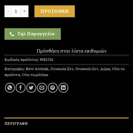
Σετ γυναικείο ( ρολόι ( Αδιάβροχο ) - βραχιόλι-κολιέ-δαχτυλίδι
ΠΡΟΣΘΉΚΗ
Τηλ Παραγγελία
Πρόσθήκη στην λίστα επιθυμιών
Κωδικός προϊόντος:
WR1715
Κατηγορίες:
New Arrivals
,
Γυναικεία Σετ
,
Γυναικείο Σετ
,
Δώρα
,
Όλα τα
προϊόντα
,
Όλα τα ρολόγια
ΠΕΡΙΓΡΑΦΉ