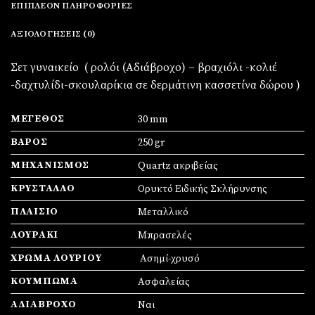
ΕΠΙΠΛΈΟΝ ΠΛΗΡΟΦΟΡΊΕΣ
ΑΞΙΟΛΟΓΉΣΕΙΣ (0)
Σετ γυναικείο ( ρολόι (Αδιάβροχο) – βραχιόλι -κολιέ
-δαχτυλίδι-σκουλαρίκια σε δερμάτινη κασσετίνα δώρου )
ΜΈΓΕΘΟΣ
30 mm
ΒΆΡΟΣ
250 gr
ΜΗΧΑΝΙΣΜΌΣ
Quartz ακριβείας
ΚΡΎΣΤΑΛΛΟ
Ορυκτό Ειδικής Σκλήρυνσης
ΠΛΑΊΣΙΟ
Mεταλλικό
ΛΟΥΡΆΚΙ
Μπρασελές
ΧΡΏΜΑ ΛΟΥΡΙΟΎ
Ασημί-χρυσό
ΚΟΎΜΠΩΜΑ
Ασφαλείας
ΑΔΙΆΒΡΟΧΟ
Ναι