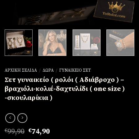
ΑΡΧΙΚΉ ΣΕΛΊΔΑ
/
ΔΏΡΑ
/
ΓΥΝΑΙΚΕΊΟ ΣΕΤ
Σετ γυναικείο ( ρολόι ( Αδιάβροχο ) –
βραχιόλι-κολιέ-δαχτυλίδι ( one size )
-σκουλαρίκια )
Original
Η
€
99,90
€
74,90
price
τρέχουσα