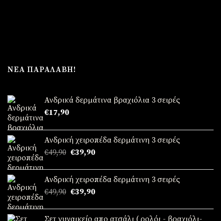
ΝΈΑ ΠΑΡΑΛΑΒΉ!
Ανδρικά δερμάτινα βραχιόλια 3 σειρές
€
17,90
Ανδρική χειροπέδα δερμάτινη 3 σειρές
Original
Η
€
49,90
€
39,90
price
τρέχουσα
was:
τιμή
Ανδρική χειροπέδα δερμάτινη 3 σειρές
€49,90.
είναι:
Original
Η
€
49,90
€
39,90
€39,90.
price
τρέχουσα
was:
τιμή
Σετ γυναικείο απο ατσάλι ( ρολόι - βραχιόλι-