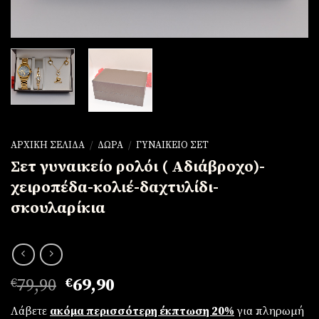
ΑΡΧΙΚΉ ΣΕΛΊΔΑ
/
ΔΏΡΑ
/
ΓΥΝΑΙΚΕΊΟ ΣΕΤ
Σετ γυναικείο ρολόι ( Αδιάβροχο)-
χειροπέδα-κολιέ-δαχτυλίδι-
σκουλαρίκια
Original
Η
€
79,90
€
69,90
price
τρέχουσα
Λάβετε
ακόμα περισσότερη έκπτωση 20%
για πληρωμή