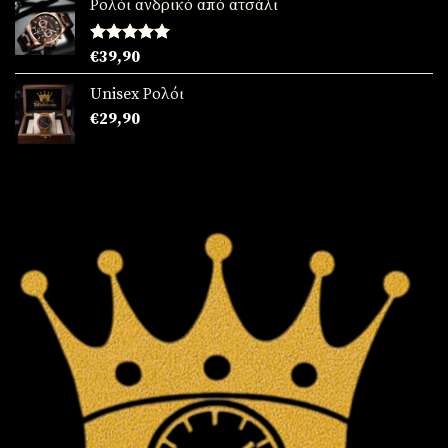
Ρολόι ανδρικό από ατσάλι
Βαθμολογήθηκε
€
39,90
με
5.00
από 5
Unisex Ρολόι
€
29,90