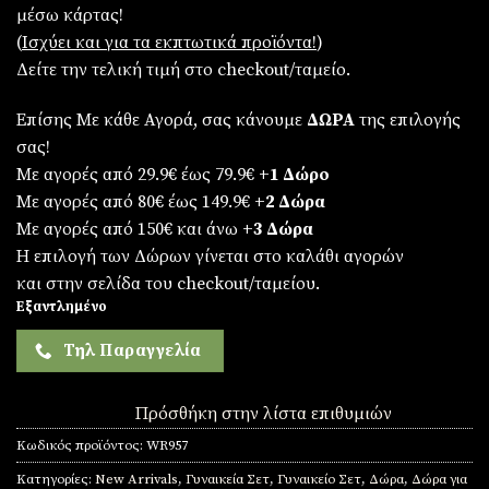
was:
τιμή
μέσω κάρτας!
€79,90.
είναι:
(
Iσχύει και για τα εκπτωτικά προϊόντα!
)
€69,90.
Δείτε την τελική τιμή στο checkout/ταμείο.
Επίσης Με κάθε Αγορά, σας κάνουμε
ΔΩΡΑ
της επιλογής
σας!
Με αγορές από 29.9€ έως 79.9€
+1 Δώρο
Με αγορές από 80€ έως 149.9€
+2 Δώρα
Με αγορές από 150€ και άνω
+3 Δώρα
Η επιλογή των Δώρων γίνεται στο καλάθι αγορών
και στην σελίδα του checkout/ταμείου.
Εξαντλημένο
Τηλ Παραγγελία
Πρόσθήκη στην λίστα επιθυμιών
Κωδικός προϊόντος:
WR957
Κατηγορίες:
New Arrivals
,
Γυναικεία Σετ
,
Γυναικείο Σετ
,
Δώρα
,
Δώρα για