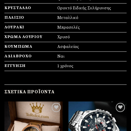
ΚΡΎΣΤΑΛΛΟ
Ορυκτό Ειδικής Σκλήρυνσης
ΠΛΑΊΣΙΟ
Mεταλλικό
ΛΟΥΡΆΚΙ
Μπρασελές
ΧΡΏΜΑ ΛΟΥΡΙΟΎ
Χρυσό
ΚΟΎΜΠΩΜΑ
Ασφαλείας
ΑΔΙΆΒΡΟΧΟ
Ναι
ΕΓΓΎΗΣΗ
1 χρόνος
ΣΧΕΤΙΚΆ ΠΡΟΪΌΝΤΑ
Πρόσθήκη
Πρόσθήκη
στην
στην