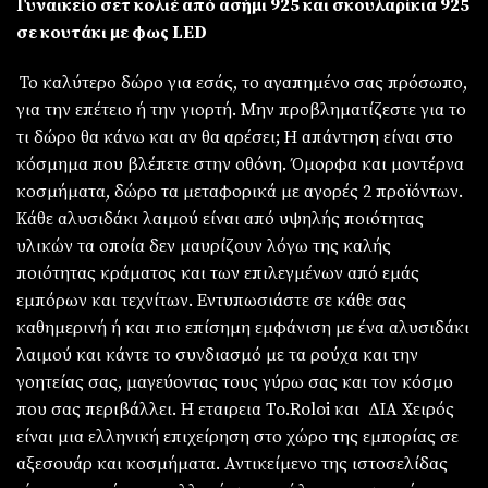
Γυναικείο σετ κολιέ από ασήμι 925 και σκουλαρίκια 925
σε κουτάκι με φως LED
Το καλύτερο δώρο για εσάς, το αγαπημένο σας πρόσωπο,
για την επέτειο ή την γιορτή. Μην προβληματίζεστε για το
τι δώρο θα κάνω και αν θα αρέσει; Η απάντηση είναι στο
κόσμημα που βλέπετε στην οθόνη. Όμορφα και μοντέρνα
κοσμήματα, δώρο τα μεταφορικά με αγορές 2 προϊόντων.
Κάθε αλυσιδάκι λαιμού είναι από υψηλής ποιότητας
υλικών τα οποία δεν μαυρίζουν λόγω της καλής
ποιότητας κράματος και των επιλεγμένων από εμάς
εμπόρων και τεχνίτων. Εντυπωσιάστε σε κάθε σας
καθημερινή ή και πιο επίσημη εμφάνιση με ένα αλυσιδάκι
λαιμού και κάντε το συνδιασμό με τα ρούχα και την
γοητείας σας, μαγεύοντας τους γύρω σας και τον κόσμο
που σας περιβάλλει. Η εταιρεια To.Roloi και ΔΙΑ Χειρός
είναι μια ελληνική επιχείρηση στο χώρο της εμπορίας σε
αξεσουάρ και κοσμήματα. Αντικείμενο της ιστοσελίδας