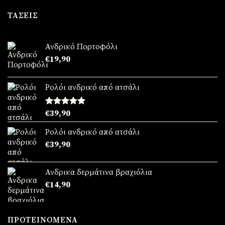
was:
τιμή
€49,90.
είναι:
ΤΆΣΕΙΣ
€39,90.
Ανδρικό Πορτοφόλι
€
19,90
Ρολόι ανδρικό από ατσάλι
Βαθμολογήθηκε
€
39,90
με
5.00
από 5
Ρολόι ανδρικό από ατσάλι
€
39,90
Ανδρικα δερμάτινα βραχιόλια
€
14,90
ΠΡΟΤΕΙΝΌΜΕΝΑ