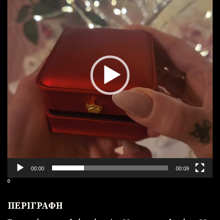
Βίντεο
00:00
00:09
⁰
ΠΕΡΙΓΡΑΦΗ