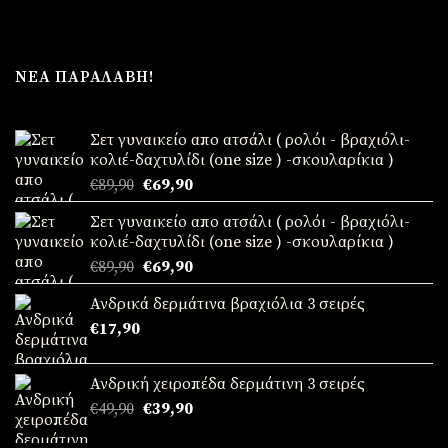
ΝΈΑ ΠΑΡΑΛΑΒΉ!
Σετ γυναικείο απο ατσάλι ( ρολόι - βραχιόλι-
κολιέ-δαχτυλίδι (one size ) -σκουλαρίκια )
Original
Η
€
89,90
€
69,90
price
τρέχουσα
Σετ γυναικείο απο ατσάλι ( ρολόι - βραχιόλι-
was:
τιμή
κολιέ-δαχτυλίδι (one size ) -σκουλαρίκια )
€89,90.
είναι:
Original
Η
€
89,90
€
69,90
€69,90.
price
τρέχουσα
Ανδρικά δερμάτινα βραχιόλια 3 σειρές
was:
τιμή
€
17,90
€89,90.
είναι:
€69,90.
Ανδρική χειροπέδα δερμάτινη 3 σειρές
Original
Η
€
49,90
€
39,90
price
τρέχουσα