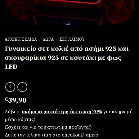
ΑΡΧΙΚΉ ΣΕΛΊΔΑ
/
ΔΏΡΑ
/
ΣΕΤ ΛΑΙΜΟΎ
Γυναικείο σετ κολιέ από ασήμι 925 και
σκουραρίκια 925 σε κουτάκι με φως
LED
€
39,90
Λάβετε
ακόμα περισσότερη έκπτωση 20%
για πληρωμή
μέσω κάρτας!
(
Iσχύει και για τα εκπτωτικά προϊόντα!
)
Δείτε την τελική τιμή στο checkout/ταμείο.