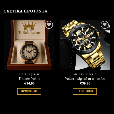
ΣΧΕΤΙΚΆ ΠΡΟΪΌΝΤΑ
Πρόσθήκη
Πρόσθήκη
στην
στην
λίστα
λίστα
επιθυμιών
επιθυμιών
MADE IN JAPAN
ΑΝΔΡΙΚΆ ΡΟΛΌΓΙΑ
Unisex Ρολόι
Ρολόι ανδρικό από ατσάλι
€
34,90
€
39,90
ΠΡΟΣΘΉΚΗ
ΠΡΟΣΘΉΚΗ