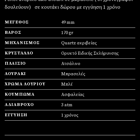
δουλεύουν) σε κουτάκι δώρου με εγγύηση 1 χρόνο
ΜΈΓΕΘΟΣ
49 mm
ΒΆΡΟΣ
170 gr
ΜΗΧΑΝΙΣΜΌΣ
Quartz ακριβείας
ΚΡΎΣΤΑΛΛΟ
Ορυκτό Ειδικής Σκλήρυνσης
ΠΛΑΊΣΙΟ
Ατσάλινο
ΛΟΥΡΆΚΙ
Μπρασελές
ΧΡΏΜΑ ΛΟΥΡΙΟΎ
Μπλέ
ΚΟΎΜΠΩΜΑ
Ασφαλείας
ΑΔΙΆΒΡΟΧΟ
3 atm
ΕΓΓΎΗΣΗ
1 χρόνος