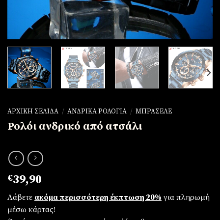
ΑΡΧΙΚΉ ΣΕΛΊΔΑ
/
ΑΝΔΡΙΚΆ ΡΟΛΌΓΙΑ
/
ΜΠΡΑΣΕΛΈ
Ρολόι ανδρικό από ατσάλι
€
39,90
Λάβετε
ακόμα περισσότερη έκπτωση 20%
για πληρωμή
μέσω κάρτας!