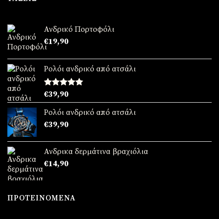
€89,90.
είναι:
€69,90.
Ανδρικό Πορτοφόλι
€
19,90
Ρολόι ανδρικό από ατσάλι
Βαθμολογήθηκε
€
39,90
με
5.00
από 5
Ρολόι ανδρικό από ατσάλι
€
39,90
Ανδρικα δερμάτινα βραχιόλια
€
14,90
ΠΡΟΤΕΙΝΌΜΕΝΑ