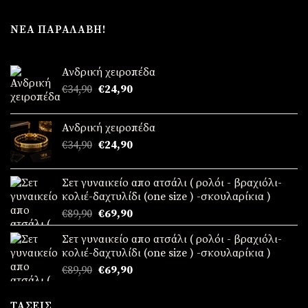
ΝΈΑ ΠΑΡΑΛΑΒΉ!
Ανδρική χειροπέδα
Original
Η
€
34,90
€
24,90
price
τρέχουσα
was:
τιμή
Ανδρική χειροπέδα
€34,90.
είναι:
Original
Η
€
34,90
€
24,90
€24,90.
price
τρέχουσα
was:
τιμή
Σετ γυναικείο απο ατσάλι ( ρολόι - βραχιόλι-
€34,90.
είναι:
κολιέ-δαχτυλίδι (one size ) -σκουλαρίκια )
€24,90.
Original
Η
€
89,90
€
69,90
price
τρέχουσα
Σετ γυναικείο απο ατσάλι ( ρολόι - βραχιόλι-
was:
τιμή
κολιέ-δαχτυλίδι (one size ) -σκουλαρίκια )
€89,90.
είναι:
Original
Η
€
89,90
€
69,90
€69,90.
price
τρέχουσα
was:
τιμή
ΤΆΣΕΙΣ