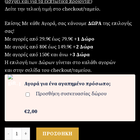
(
Iσχύει και για τα εκπτωτικά προϊόντα!
)
Δείτε την τελική τιμή στο checkout/ταμείο.
Επίσης Με κάθε Αγορά, σας κάνουμε
ΔΩΡΑ
της επιλογής
σας!
Με αγορές από 29.9€ έως 79.9€
+1 Δώρο
Με αγορές από 80€ έως 149.9€
+2 Δώρα
Με αγορές από 150€ και άνω
+3 Δώρα
Η επιλογή των Δώρων γίνεται στο καλάθι αγορών
και στην σελίδα του checkout/ταμείου.
Αγορά για ένα αγαπημένο πρόσωπο;
Προσθήκη συσκευασίας δώρου
€2,00
Ρολόι ανδρικό από ατσάλι ποσότητα
ΠΡΟΣΘΉΚΗ