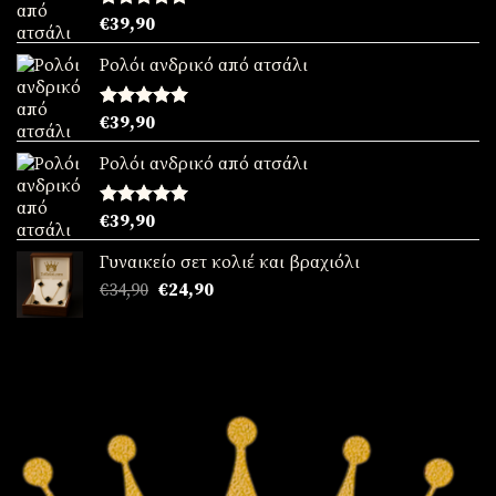
Βαθμολογήθηκε
€
39,90
με
5.00
από 5
Ρολόι ανδρικό από ατσάλι
Βαθμολογήθηκε
€
39,90
με
5.00
από 5
Ρολόι ανδρικό από ατσάλι
Βαθμολογήθηκε
€
39,90
με
5.00
από 5
Γυναικείο σετ κολιέ και βραχιόλι
Original
Η
€
34,90
€
24,90
price
τρέχουσα
was:
τιμή
€34,90.
είναι:
€24,90.