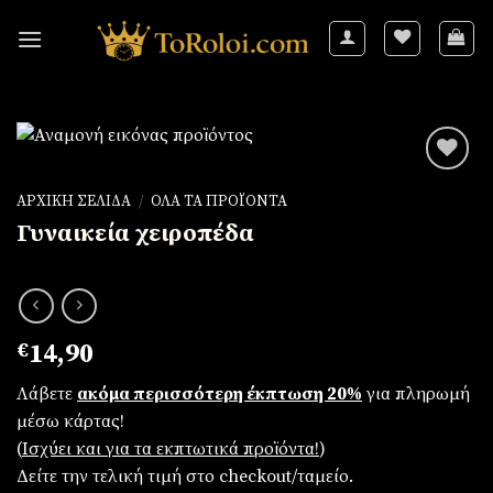
Skip
to
content
ΑΡΧΙΚΉ ΣΕΛΊΔΑ
/
ΌΛΑ ΤΑ ΠΡΟΪΌΝΤΑ
Γυναικεία χειροπέδα
Πρόσθήκη
στην
λίστα
επιθυμιών
€
14,90
Λάβετε
ακόμα περισσότερη έκπτωση 20%
για πληρωμή
μέσω κάρτας!
(
Iσχύει και για τα εκπτωτικά προϊόντα!
)
Δείτε την τελική τιμή στο checkout/ταμείο.