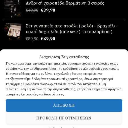
Ανδρική χειροπέδα δερμάτινη 3 σειρές
€49,90.
είναι:
Original
Η
€
49,90
€
39,90
€39,90.
price
τρέχουσα
was:
τιμή
Σετ γυναικείο απο ατσάλι ( ρολόι - βραχιόλι-
€49,90.
είναι:
κολιέ-δαχτυλίδι (one size ) -σκουλαρίκια )
€39,90.
Original
Η
€
89,90
€
69,90
price
τρέχουσα
was:
τιμή
ΤΆΣΕΙΣ
€89,90.
είναι:
Διαχείριση Συγκατάθεσης
€69,90.
Για να παρέχουμε την καλύτερη εμπειρία, χρησιμοποιούμε τεχνολογίες όπως
cookies για την αποθήκευση ή/και την πρόσβαση σε πληροφορίες συσκευών.
Ανδρικό Πορτοφόλι
Η συγκατάθεση για τις εν λόγω τεχνολογίες θα μας επιτρέψει να
€
19,90
επεξεργαστούμε δεδομένα προσωπικού χαρακτήρα, όπως συμπεριφορά
περιήγησης ή μοναδικά αναγνωριστικά σε αυτόν τον ιστότοπο. Η μη
συγκατάθεση ή η ανάκληση της συγκατάθεσης, μπορεί να επηρεάσει αρνητικά
Ρολόι ανδρικό από ατσάλι
ορισμένες λειτουργίες και δυνατότητες.
ΑΠΟΔΟΧΉ
Βαθμολογήθηκε
€
39,90
με
5.00
ΠΡΟΒΟΛΉ ΠΡΟΤΙΜΉΣΕΩΝ
από 5
Ρολόι ανδρικό από ατσάλι
€
39,90