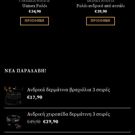
ΓΥΝΑΙΚΕΊΑ ΡΟΛΌΓΙΑ
ΑΝΔΡΙΚΆ ΡΟΛΌΓΙΑ
Unisex Ρολόι
Ρολόι ανδρικό από ατσάλι
€
34,90
€
39,90
ΠΡΟΣΘΉΚΗ
ΠΡΟΣΘΉΚΗ
ΝΈΑ ΠΑΡΑΛΑΒΉ!
Ανδρικά δερμάτινα βραχιόλια 3 σειρές
€
17,90
Ανδρική χειροπέδα δερμάτινη 3 σειρές
Original
Η
€
49,90
€
39,90
price
τρέχουσα
was:
τιμή