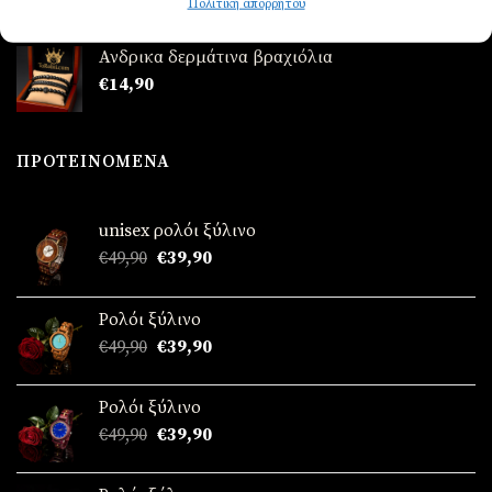
Πολιτική απορρήτου
Ανδρικα δερμάτινα βραχιόλια
€
14,90
ΠΡΟΤΕΙΝΌΜΕΝΑ
unisex ρολόι ξύλινο
Original
Η
€
49,90
€
39,90
price
τρέχουσα
was:
τιμή
Ρολόι ξύλινο
€49,90.
είναι:
Original
Η
€
49,90
€
39,90
€39,90.
price
τρέχουσα
was:
τιμή
Ρολόι ξύλινο
€49,90.
είναι:
Original
Η
€
49,90
€
39,90
€39,90.
price
τρέχουσα
was:
τιμή