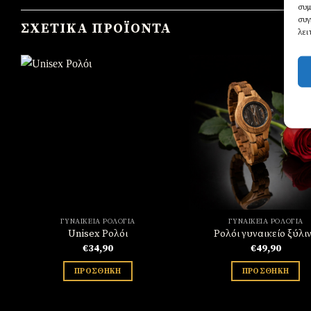
συμ
συγ
ΣΧΕΤΙΚΆ ΠΡΟΪΌΝΤΑ
λει
Πρόσθήκη
Πρό
στην
σ
λίστα
λί
επιθυμιών
επιθ
ΓΥΝΑΙΚΕΊΑ ΡΟΛΌΓΙΑ
ΓΥΝΑΙΚΕΊΑ ΡΟΛΌΓΙΑ
Unisex Ρολόι
Ρολόι γυναικείο ξύλι
€
34,90
€
49,90
ΠΡΟΣΘΉΚΗ
ΠΡΟΣΘΉΚΗ