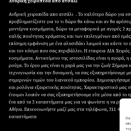
Ανδρική χειροπέδα απο ατσάλι
Ανδρική χειροπέδα απο ατσάλι . Το καλύτερο δώρο για εσά
προβληματίζεστε για το τι δώρο θα κάνω και αν θα αρέσε
μοντέρνα κοσμήματα, δώρο τα μεταφορικά με αγορές 2 πρ
καλής ποιότητας κράματος και των επιλεγμένων από εμάς 
επίσημη εμφάνιση με ένα αλυσιδάκι λαιμού και κάντε το 
και τον κόσμο που σας περιβάλλει. Η εταιρεια ΔΙΑ Χειρός
κοσμήματα. Αντικείμενο της ιστοσελίδας είναι η αγορά, 
ρούχα. Το έργο μας είναι η χαρά μας για την ζωή! Σήμερα 
τεχνογνωσία και την δυναμική, να σας εξυπηρετήσουμε μ
σημερινών τιμών του λιανικού εμπορίου. Δημιουργήσαμε μ
και ρολόγια εξαιρετικής ποιότητας. Χαρακτηριστικό μας σε
έτοιμοι λοιπόν να σας εξυπηρετήσουμε είτε μέσα από το η
ένα από τα 2 καταστήματα μας για να ψωνίστε η να ρίξετ
Αθήνα. Επικοινωνήστε μαζί μας στα τηλέφωνα, 211 410699
καταστήματα
Για
απο
τεχ