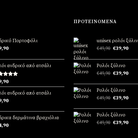
ΠΡΟΤΕΙΝΌΜΕΝΑ
δρικό Πορτοφόλι
unisex ρολόι ξύλι
Original
Η
9,90
€
49,90
€
39,90
price
τρέ
was:
τιμή
λόι ανδρικό από ατσάλι
Ρολόι ξύλινο
€49,90.
είναι
Original
Η
€
49,90
€
39,90
€39,
price
τρέ
θμολογήθηκε
9,90
was:
τιμή
ε
5.00
Ρολόι ξύλινο
ό 5
€49,90.
είναι
λόι ανδρικό από ατσάλι
Original
Η
€
49,90
€
39,90
€39,
9,90
price
τρέ
was:
τιμή
Ρολόι ξύλινο
€49,90.
είναι
δρικα δερμάτινα βραχιόλια
Original
Η
€
49,90
€
39,90
€39,
4,90
price
τρέ
was:
τιμή