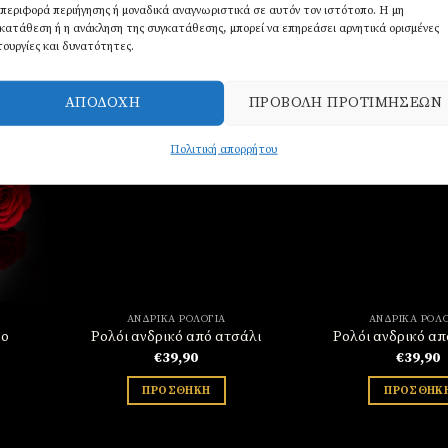
περιφορά περιήγησης ή μοναδικά αναγνωριστικά σε αυτόν τον ιστότοπο. Η μη
κατάθεση ή η ανάκληση της συγκατάθεσης, μπορεί να επηρεάσει αρνητικά ορισμένες
τουργίες και δυνατότητες.
ΑΠΟΔΟΧΉ
ΠΡΟΒΟΛΉ ΠΡΟΤΙΜΉΣΕΩΝ
Πολιτική απορρήτου
σθήκη
Πρόσθήκη
την
στην
στα
λίστα
υμιών
επιθυμιών
ΑΝΔΡΙΚΆ ΡΟΛΌΓΙΑ
ΑΝΔΡΙΚΆ ΡΟΛΌ
νο
Ρολόι ανδρικό από ατσάλι
Ρολόι ανδρικό απ
€
39,90
€
39,90
ΠΡΟΣΘΉΚΗ
ΠΡΟΣΘΉΚ