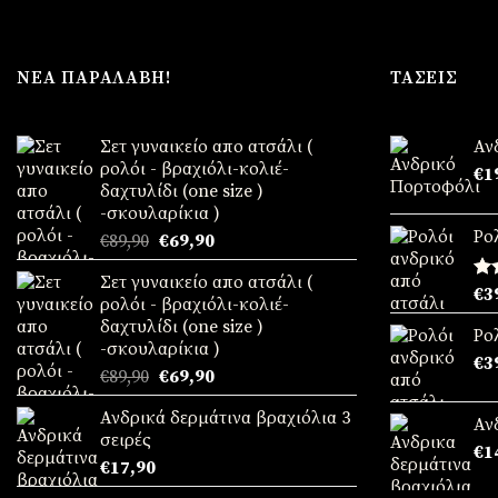
ΝΈΑ ΠΑΡΑΛΑΒΉ!
ΤΆΣΕΙΣ
Σετ γυναικείο απο ατσάλι (
Αν
ρολόι - βραχιόλι-κολιέ-
€
1
δαχτυλίδι (one size )
-σκουλαρίκια )
Ρο
Original
Η
€
89,90
€
69,90
price
τρέχουσα
Σετ γυναικείο απο ατσάλι (
was:
τιμή
Βα
€
3
ρολόι - βραχιόλι-κολιέ-
€89,90.
είναι:
μ
δαχτυλίδι (one size )
απ
€69,90.
Ρο
-σκουλαρίκια )
€
3
Original
Η
€
89,90
€
69,90
price
τρέχουσα
Ανδρικά δερμάτινα βραχιόλια 3
was:
τιμή
Αν
σειρές
€89,90.
είναι:
€
1
€
17,90
€69,90.