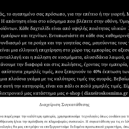
ς, το αγαπημένο σας πρόσωπο, για την επέτειο ή την γιορτή.
ι; Η απάντηση είναι στο κόσμημα που βλέπετε στην οθόνη. Όμ
οϊόντων. Κάθε δαχτυλίδι είναι από υψηλής ποιότητας υλικών
εμπόρων και τεχνίτων. Εντυπωσιάστε σε κάθε σας καθημερινή 
συνδιασμό με τα ρούχα και την γοητείας σας, μαγεύοντας τους
 είναι μια ελληνική επιχείρηση στο χώρο της εμπορίας σε αξεσ
η ανταλλαγή και η πώληση σε κοσμήματα, αλυσιδάκια λαιμού, 
κάνουμε την διαφορά και στις πωλήσεις, έχοντας την εμπειρία,
ε απίστευτα χαμηλές τιμές, που ξεπερνούν το 40% έκπτωση τω
ια πλούσια γκάμα με τις καλύτερες τιμές της αγοράς. Βεβαίω
 αυτή την κατηγορία, είναι και πάλι οι πολύ χαμηλές τιμές. Ε
λεκτρονικό μας κατάστημα μας e-shop ( diaxeiroskosmima.gr ),
ε μια ματιά στην μεγάλη γκάμα των αξεσουάρ μας στην Πετρού
Διαχείριση Συγκατάθεσης
4 για τηλεφωνικές παραγγελίες ή ερωτήσεις σας και θα μας βρ
 να παρέχουμε την καλύτερη εμπειρία, χρησιμοποιούμε τεχνολογίες όπως cookies για τ
θήκευση ή/και την πρόσβαση σε πληροφορίες συσκευών. Η συγκατάθεση για τις εν λ
νολογίες θα μας επιτρέψει να επεξεργαστούμε δεδομένα προσωπικού χαρακτήρα, όπ