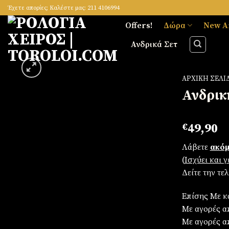
Skip
Έχετε απορίες; Καλέστε μας: 211 4106994
to
Offers!
Δώρα
New A
content
Ανδρικά Σετ
ΑΡΧΙΚΉ ΣΕΛΊ
Ανδρικ
Πρόσθήκη
€
49,90
στην
λίστα
Λάβετε
ακόμ
επιθυμιών
(
Iσχύει και 
Δείτε την τε
Επίσης Με κ
Με αγορές απ
Με αγορές α