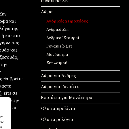
Γυναικεία Σετ
Δώρα
 Μην
ορφα και
Ανδρικές χειροπέδες
 λόγω της
Ανδρικό Σετ
ή και πιο
Ανδρικοί Σταυροί
 γύρω σας
Γυναικείο Σετ
ουάρ και
Μονόπετρα
αξεσουάρ,
Σετ λαιμού
 την
ν
Δώρα για Άνδρες
ς θα βρείτε
ίμαστε
Δώρα για Γυναίκες
 είτε σε
Κουτάκια για Μονόπετρα
πολη στην
είτε στα
Όλα τα προϊόντα
ην
Όλα τα ρολόγια
όγω
ως