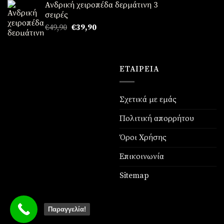
Ανδρική χειροπέδα δερμάτινη 3
σειρές
Original
Η
€
49,90
€
39,90
price
τρέχουσα
was:
τιμή
€49,90.
είναι:
€39,90.
ΕΤΑΙΡΕΊΑ
Σχετικά με εμάς
Πολιτική απορρήτου
Όροι Χρήσης
Επικοινωνία
Sitemap
Παραγγελία!