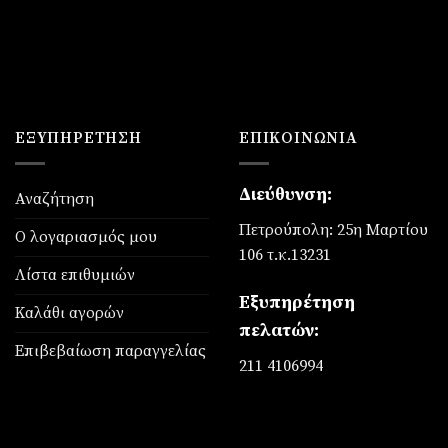
€49,90.
είναι
€39,
ΕΞΥΠΗΡΈΤΗΣΗ
ΕΠΙΚΟΙΝΩΝΊΑ
Διεύθυνση:
Αναζήτηση
Πετρούπολη: 25η Μαρτίου
Ο λογαριασμός μου
106 τ.κ.13231
Λίστα επιθυμιών
Εξυπηρέτηση
Καλάθι αγορών
πελατών:
Επιβεβαίωση παραγγελίας
211 4106994