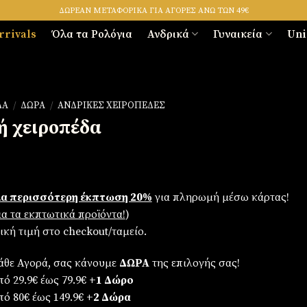
ΔΩΡΕΑΝ ΜΕΤΑΦΟΡΙΚΑ ΓΙΑ ΑΓΟΡΕΣ ΑΝΩ ΤΩΝ 49€
rrivals
Όλα τα Ρολόγια
Ανδρικά
Γυναικεία
Uni
ΔΑ
/
ΔΏΡΑ
/
ΑΝΔΡΙΚΈΣ ΧΕΙΡΟΠΈΔΕΣ
ή χειροπέδα
α περισσότερη έκπτωση 20%
για πληρωμή μέσω κάρτας!
για τα εκπτωτικά προϊόντα!
)
λική τιμή στο checkout/ταμείο.
άθε Αγορά, σας κάνουμε
ΔΩΡΑ
της επιλογής σας!
ό 29.9€ έως 79.9€
+1 Δώρο
πό 80€ έως 149.9€
+2 Δώρα