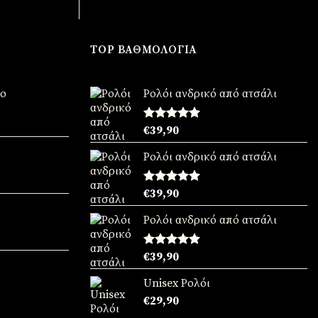
TOP ΒΑΘΜΟΛΟΓΊΑ
νο
Ρολόι ανδρικό από ατσάλι
χουσα
Βαθμολογήθηκε
€
39,90
με
5.00
από 5
:
Ρολόι ανδρικό από ατσάλι
90.
χουσα
Βαθμολογήθηκε
€
39,90
με
5.00
:
από 5
Ρολόι ανδρικό από ατσάλι
90.
χουσα
Βαθμολογήθηκε
€
39,90
με
5.00
:
από 5
Unisex Ρολόι
90.
χουσα
€
29,90