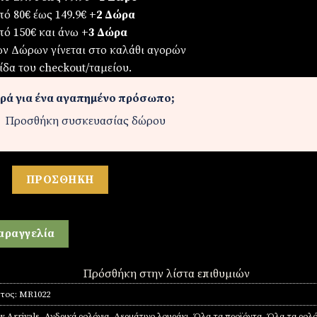
πό 80€ έως 149.9€
+2 Δώρα
πό 150€ και άνω
+3 Δώρα
ων Δώρων γίνεται στο καλάθι αγορών
ίδα του checkout/ταμείου.
ρά για ένα αγαπημένο πρόσωπο;
Προσθήκη συσκευασίας δώρου
ό σε κουτάκι με 2 δερμάτινα λουράκια ποσότητα
ΠΡΟΣΘΉΚΗ
αραγγελία
Πρόσθήκη στην λίστα επιθυμιών
ντος:
MR1022
 Arrivals
,
Ανδρικά ρολόγια
,
Δερμάτινο λουράκι
,
Όλα τα προϊόντα
,
Όλα τα ρολό