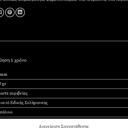
γύηση 1 χρόνο
7 mm
7 gr
artz ακριβείας
υκτό Ειδικής Σκλήρυνσης
σάλινο
ρμάτινο
Διαχείριση Συγκατάθεσης