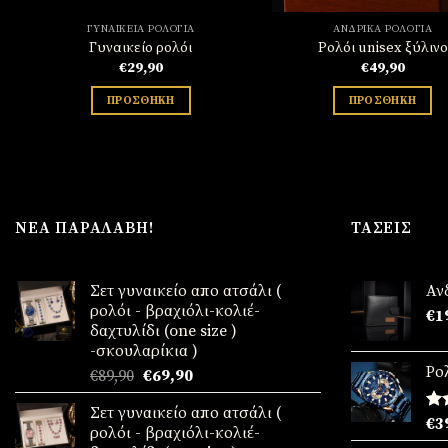
ΓΥΝΑΙΚΕΊΑ ΡΟΛΌΓΙΑ
ΑΝΔΡΙΚΆ ΡΟΛΌΓΙΑ
Γυναικείο ρολόι
Ρολόι unisex ξύλινο
€
29,90
€
49,90
ΠΡΟΣΘΉΚΗ
ΠΡΟΣΘΉΚΗ
ΝΈΑ ΠΑΡΑΛΑΒΉ!
ΤΆΣΕΙΣ
Σετ γυναικείο απο ατσάλι (
Αν
ρολόι - βραχιόλι-κολιέ-
€
1
δαχτυλίδι (one size )
-σκουλαρίκια )
Ρο
Original
Η
€
89,90
€
69,90
price
τρέχουσα
Σετ γυναικείο απο ατσάλι (
was:
τιμή
Βα
€
3
ρολόι - βραχιόλι-κολιέ-
€89,90.
είναι:
μ