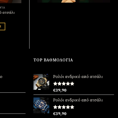
ΓΙΑ
ό ατσάλι
Η
TOP ΒΑΘΜΟΛΟΓΊΑ
νο
Ρολόι ανδρικό από ατσάλι
χουσα
Βαθμολογήθηκε
€
39,90
με
5.00
από 5
:
Ρολόι ανδρικό από ατσάλι
90.
χουσα
Βαθμολογήθηκε
€
39,90
με
5.00