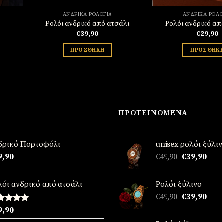
ΑΝΔΡΙΚΆ ΡΟΛΌΓΙΑ
ΑΝΔΡΙΚΆ ΡΟΛΌ
Ρολόι ανδρικό από ατσάλι
Ρολόι ανδρικό απ
€
39,90
€
29,90
ΠΡΟΣΘΉΚΗ
ΠΡΟΣΘΉΚ
ΠΡΟΤΕΙΝΌΜΕΝΑ
δρικό Πορτοφόλι
unisex ρολόι ξύλι
Original
Η
9,90
€
49,90
€
39,90
price
τρέ
was:
τιμή
λόι ανδρικό από ατσάλι
Ρολόι ξύλινο
€49,90.
είναι
Original
Η
€
49,90
€
39,90
€39,
price
τρέ
θμολογήθηκε
9,90
was:
τιμή
ε
5.00