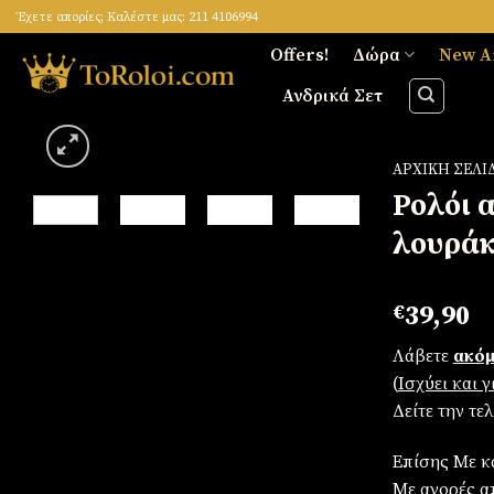
Skip
Έχετε απορίες; Καλέστε μας: 211 4106994
to
Offers!
Δώρα
New A
content
Ανδρικά Σετ
ΑΡΧΙΚΉ ΣΕΛΊ
Ρολόι α
λουράκ
Πρόσθήκη
στην
λίστα
€
39,90
επιθυμιών
Λάβετε
ακόμ
(
Iσχύει και 
Δείτε την τε
Επίσης Με κ
Με αγορές απ