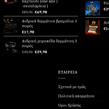
δαχτυλίδι (one size )
απ
€69,90.
Ρο
-σκουλαρίκια )
€
3
Original
Η
€
89,90
€
69,90
price
τρέχουσα
Ανδρικά δερμάτινα βραχιόλια 3
was:
τιμή
Αν
σειρές
€89,90.
είναι:
€
1
€
17,90
€69,90.
Ανδρική χειροπέδα δερμάτινη 3
σειρές
Original
Η
€
49,90
€
39,90
price
τρέχουσα
was:
τιμή
€49,90.
είναι:
€39,90.
ΕΤΑΙΡΕΊΑ
Σχετικά με εμάς
Πολιτική απορρήτου
Όροι Χρήσης