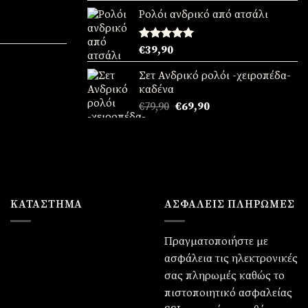
:
από 5
Ρολόι ανδρικό από ατσάλι
90.
χουσα
Βαθμολογήθηκε
€
39,90
με
5.00
:
από 5
Σετ Ανδρικό ρολόι -χειροπέδα-
90.
χουσα
καδένα
Original
Η
€
79,90
€
69,90
:
price
τρέχουσα
90.
was:
τιμή
€79,90.
είναι:
€69,90.
ΚΑΤΆΣΤΗΜΑ
ΑΣΦΑΛΕΙΣ ΠΛΗΡΩΜΕΣ
Πραγματοποιήστε με
ασφάλεια τις ηλεκτρονικές
σας πληρωμές καθώς το
πιστοποιητικό ασφαλείας