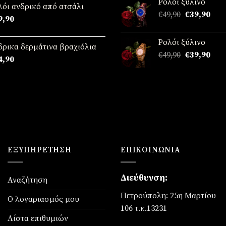
Ρολόι ξύλινο
ό 5
€49,90.
είναι
λόι ανδρικό από ατσάλι
Original
Η
€
49,90
€
39,90
€39,
9,90
price
τρέ
was:
τιμή
Ρολόι ξύλινο
€49,90.
είναι
δρικα δερμάτινα βραχιόλια
Original
Η
€
49,90
€
39,90
€39,
4,90
price
τρέ
was:
τιμή
€49,90.
είναι
€39,
ΕΞΥΠΗΡΈΤΗΣΗ
ΕΠΙΚΟΙΝΩΝΊΑ
Διεύθυνση:
Αναζήτηση
Πετρούπολη: 25η Μαρτίου
Ο λογαριασμός μου
106 τ.κ.13231
Λίστα επιθυμιών