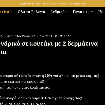
ΔΩΡΕΑΝ ΜΕΤΑΦΟΡΙΚΑ ΓΙΑ ΑΓΟΡΕΣ ΑΝΩ ΤΩΝ 49€
rrivals
Όλα τα Ρολόγια
Ανδρικά
Γυναικεία
Uni
ΔΑ
/
ΑΝΔΡΙΚΆ ΡΟΛΌΓΙΑ
/
ΔΕΡΜΆΤΙΝΟ ΛΟΥΡΆΚΙ
νδρικό σε κουτάκι με 2 δερμάτινα
ια
α περισσότερη έκπτωση 20%
για πληρωμή μέσω κάρτας!
για τα εκπτωτικά προϊόντα!
)
λική τιμή στο checkout/ταμείο.
άθε Αγορά, σας κάνουμε
ΔΩΡΑ
της επιλογής σας!
ό 29.9€ έως 79.9€
+1 Δώρο