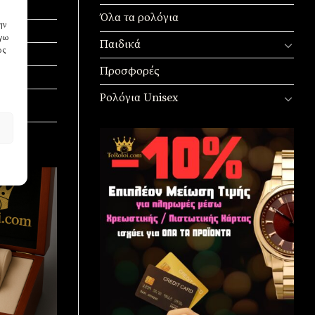
Όλα τα ρολόγια
ην
όγω
Παιδικά
ως
Προσφορές
Ρολόγια Unisex
Πρόσθήκη
στην
λίστα
επιθυμιών