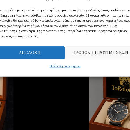
ύρο και μπλε
 να παρέχουμε την καλύτερη εμπειρία, χρησιμοποιούμε τεχνολογίες όπως cookies για τ
φαλείας
θήκευση ή/και την πρόσβαση σε πληροφορίες συσκευών. Η συγκατάθεση για τις εν λ
νολογίες θα μας επιτρέψει να επεξεργαστούμε δεδομένα προσωπικού χαρακτήρα, όπ
ATM
περιφορά περιήγησης ή μοναδικά αναγνωριστικά σε αυτόν τον ιστότοπο. Η μη
κατάθεση ή η ανάκληση της συγκατάθεσης, μπορεί να επηρεάσει αρνητικά ορισμένες
χρόνος
τουργίες και δυνατότητες.
ΑΠΟΔΟΧΉ
ΠΡΟΒΟΛΉ ΠΡΟΤΙΜΉΣΕΩΝ
Πολιτική απορρήτου
σθήκη
Πρόσθήκη
την
στην
στα
λίστα
υμιών
επιθυμιών