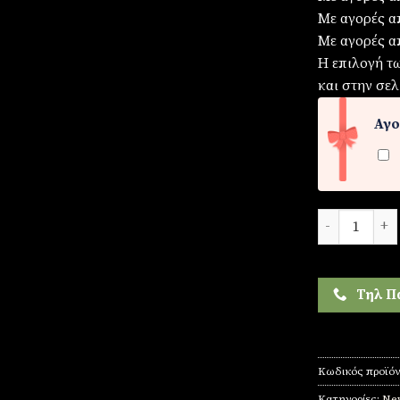
Με αγορές α
Με αγορές α
Η επιλογή τ
και στην σελ
Αγο
Ρολόι ανδρικ
Τηλ Π
Κωδικός προϊό
Κατηγορίες:
New