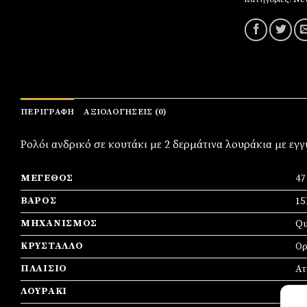
ΠΕΡΙΓΡΑΦΉ
ΑΞΙΟΛΟΓΉΣΕΙΣ (0)
Ρολόι ανδρικό σε κουτάκι με 2 δερμάτινα λουράκια με εγ
ΜΈΓΕΘΟΣ
4
ΒΆΡΟΣ
15
ΜΗΧΑΝΙΣΜΌΣ
Qu
ΚΡΎΣΤΑΛΛΟ
Ορ
ΠΛΑΊΣΙΟ
Ατ
ΛΟΥΡΆΚΙ
Δε