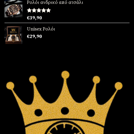
από 5
Ρολόι ανδρικό από ατσάλι
Βαθμολογήθηκε
€
39,90
με
5.00
από 5
Unisex Ρολόι
€
29,90