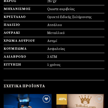
ΒΆΡΟΣ
287 gr
ΜΗΧΑΝΙΣΜΌΣ
Quartz ακριβείας
ΚΡΎΣΤΑΛΛΟ
Ορυκτό Ειδικής Σκλήρυνσης
ΠΛΑΊΣΙΟ
Ατσάλινο
ΛΟΥΡΆΚΙ
Μεταλλικό
ΧΡΏΜΑ ΛΟΥΡΙΟΎ
Ασημί
ΚΟΎΜΠΩΜΑ
Ασφαλείας
ΑΔΙΆΒΡΟΧΟ
3 ATM
ΕΓΓΎΗΣΗ
1 χρόνος
ΣΧΕΤΙΚΆ ΠΡΟΪΌΝΤΑ
-40%