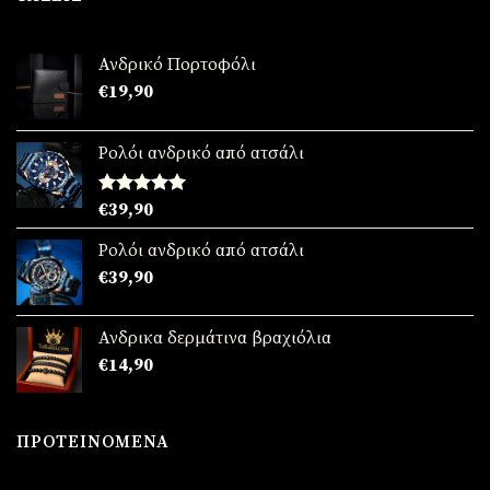
€39,90.
Ανδρικό Πορτοφόλι
€
19,90
Ρολόι ανδρικό από ατσάλι
Βαθμολογήθηκε
€
39,90
με
5.00
από 5
Ρολόι ανδρικό από ατσάλι
€
39,90
Ανδρικα δερμάτινα βραχιόλια
€
14,90
ΠΡΟΤΕΙΝΌΜΕΝΑ