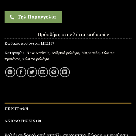
Τηλ Παραγγελία
Πρόσθήκη στην λίστα επιθυμιών
Κωδικός προϊόντος:
MR1137
Κατηγορίες:
New Arrivals
,
Ανδρικά ρολόγια
,
Μπρασελέ
,
Όλα τα
προϊόντα
,
Όλα τα ρολόγια
ΠΕΡΙΓΡΑΦΉ
ΑΞΙΟΛΟΓΉΣΕΙΣ (0)
Ρολόι ανδρικό από ατσάλι σε κουτάκι δώρου με εγγύηση