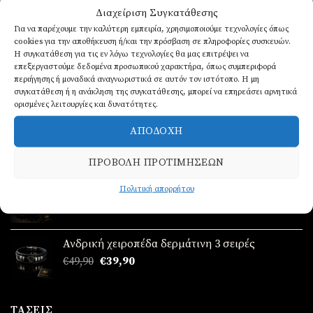
Διαχείριση Συγκατάθεσης
ΝΈΑ ΠΑΡΑΛΑΒΉ!
Για να παρέχουμε την καλύτερη εμπειρία, χρησιμοποιούμε τεχνολογίες όπως
cookies για την αποθήκευση ή/και την πρόσβαση σε πληροφορίες συσκευών.
Η συγκατάθεση για τις εν λόγω τεχνολογίες θα μας επιτρέψει να
επεξεργαστούμε δεδομένα προσωπικού χαρακτήρα, όπως συμπεριφορά
Σετ γυναικείο απο ατσάλι ( ρολόι - βραχιόλι-
περιήγησης ή μοναδικά αναγνωριστικά σε αυτόν τον ιστότοπο. Η μη
κολιέ-δαχτυλίδι (one size ) -σκουλαρίκια )
συγκατάθεση ή η ανάκληση της συγκατάθεσης, μπορεί να επηρεάσει αρνητικά
Original
Η
€
89,90
€
69,90
ορισμένες λειτουργίες και δυνατότητες.
price
τρέχουσα
Σετ γυναικείο απο ατσάλι ( ρολόι - βραχιόλι-
ΑΠΟΔΟΧΉ
was:
τιμή
κολιέ-δαχτυλίδι (one size ) -σκουλαρίκια )
€89,90.
είναι:
Original
Η
€
89,90
€
69,90
ΠΡΟΒΟΛΉ ΠΡΟΤΙΜΉΣΕΩΝ
€69,90.
price
τρέχουσα
Ανδρικά δερμάτινα βραχιόλια 3 σειρές
Πολιτική απορρήτου
was:
τιμή
€
17,90
€89,90.
είναι:
€69,90.
Ανδρική χειροπέδα δερμάτινη 3 σειρές
Original
Η
€
49,90
€
39,90
price
τρέχουσα
was:
τιμή
€49,90.
είναι:
ΤΆΣΕΙΣ