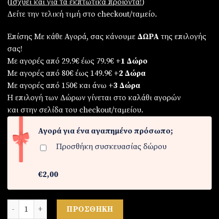
(
Iσχύει και για τα εκπτωτικά προϊόντα!
)
Δείτε την τελική τιμή στο checkout/ταμείο.
Επίσης Με κάθε Αγορά, σας κάνουμε
ΔΩΡΑ
της επιλογής
σας!
Με αγορές από 29.9€ έως 79.9€
+1 Δώρο
Με αγορές από 80€ έως 149.9€
+2 Δώρα
Με αγορές από 150€ και άνω
+3 Δώρα
Η επιλογή των Δώρων γίνεται στο καλάθι αγορών
και στην σελίδα του checkout/ταμείου.
Αγορά για ένα αγαπημένο πρόσωπο;
Προσθήκη συσκευασίας δώρου
€2,00
Ρολόι ανδρικό από ατσάλι ποσότητα
ΠΡΟΣΘΉΚΗ