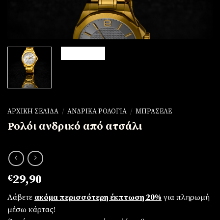
ΑΡΧΙΚΉ ΣΕΛΊΔΑ
/
ΑΝΔΡΙΚΆ ΡΟΛΌΓΙΑ
/
ΜΠΡΑΣΕΛΈ
Ρολόι ανδρικό από ατσάλι
€
29,90
Λάβετε
ακόμα περισσότερη έκπτωση 20%
για πληρωμή
μέσω κάρτας!