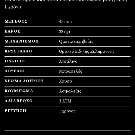
1 χρόνο
ΜΈΓΕΘΟΣ
45 mm
ΒΆΡΟΣ
287 gr
ΜΗΧΑΝΙΣΜΌΣ
Quartz ακριβείας
ΚΡΎΣΤΑΛΛΟ
Ορυκτό Ειδικής Σκλήρυνσης
ΠΛΑΊΣΙΟ
Ατσάλινο
ΛΟΥΡΆΚΙ
Μπρασελές
ΧΡΏΜΑ ΛΟΥΡΙΟΎ
Χρυσό
ΚΟΎΜΠΩΜΑ
Ασφαλείας
ΑΔΙΆΒΡΟΧΟ
3 ATM
ΕΓΓΎΗΣΗ
1 χρόνος