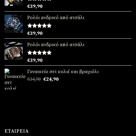
Βαθμολογήθηκε
€
39,90
με
5.00
από 5
Ρολόι ανδρικό από ατσάλι
Βαθμολογήθηκε
€
39,90
με
5.00
από 5
Ρολόι ανδρικό από ατσάλι
Βαθμολογήθηκε
€
39,90
με
5.00
από 5
Γυναικείο σετ κολιέ και βραχιόλι
Original
Η
€
34,90
€
24,90
price
τρέχουσα
was:
τιμή
€34,90.
είναι:
€24,90.
ΕΤΑΙΡΕΊΑ