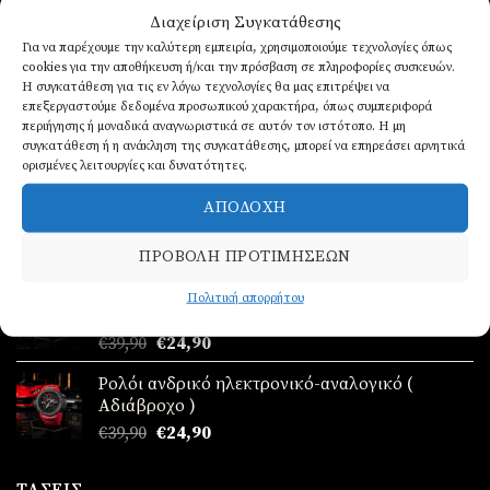
Διαχείριση Συγκατάθεσης
ΝΈΑ ΠΑΡΑΛΑΒΉ!
Για να παρέχουμε την καλύτερη εμπειρία, χρησιμοποιούμε τεχνολογίες όπως
cookies για την αποθήκευση ή/και την πρόσβαση σε πληροφορίες συσκευών.
Η συγκατάθεση για τις εν λόγω τεχνολογίες θα μας επιτρέψει να
επεξεργαστούμε δεδομένα προσωπικού χαρακτήρα, όπως συμπεριφορά
Ρολόι ανδρικό ηλεκτρονικό-αναλογικό (
περιήγησης ή μοναδικά αναγνωριστικά σε αυτόν τον ιστότοπο. Η μη
Αδιάβροχο )
συγκατάθεση ή η ανάκληση της συγκατάθεσης, μπορεί να επηρεάσει αρνητικά
Original
Η
€
39,90
€
24,90
ορισμένες λειτουργίες και δυνατότητες.
price
τρέχουσα
Ρολόι ανδρικό ηλεκτρονικό-αναλογικό (
ΑΠΟΔΟΧΉ
was:
τιμή
Αδιάβροχο )
€39,90.
είναι:
Original
Η
€
39,90
€
24,90
€24,90.
ΠΡΟΒΟΛΉ ΠΡΟΤΙΜΉΣΕΩΝ
price
τρέχουσα
Ρολόι ανδρικό ηλεκτρονικό-αναλογικό (
was:
τιμή
Πολιτική απορρήτου
Αδιάβροχο )
€39,90.
είναι:
Original
Η
€
39,90
€
24,90
€24,90.
price
τρέχουσα
Ρολόι ανδρικό ηλεκτρονικό-αναλογικό (
was:
τιμή
Αδιάβροχο )
€39,90.
είναι:
Original
Η
€
39,90
€
24,90
€24,90.
price
τρέχουσα
was:
τιμή