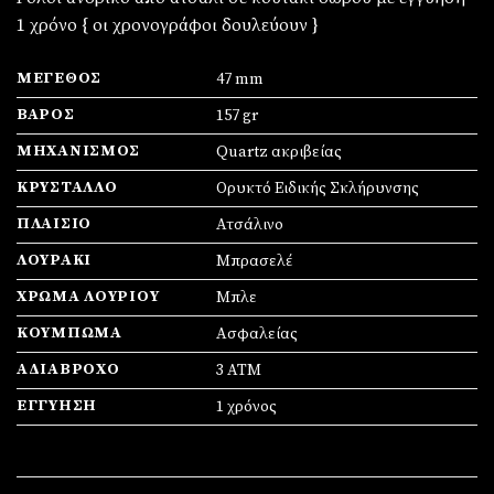
1 χρόνο { οι χρονογράφοι δουλεύουν }
ΜΈΓΕΘΟΣ
47 mm
ΒΆΡΟΣ
157 gr
ΜΗΧΑΝΙΣΜΌΣ
Quartz ακριβείας
ΚΡΎΣΤΑΛΛΟ
Ορυκτό Ειδικής Σκλήρυνσης
ΠΛΑΊΣΙΟ
Ατσάλινο
ΛΟΥΡΆΚΙ
Μπρασελέ
ΧΡΏΜΑ ΛΟΥΡΙΟΎ
Μπλε
ΚΟΎΜΠΩΜΑ
Ασφαλείας
ΑΔΙΆΒΡΟΧΟ
3 ATM
ΕΓΓΎΗΣΗ
1 χρόνος