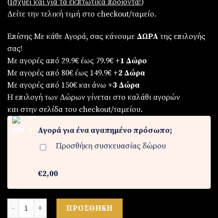
(
Iσχύει και για τα εκπτωτικά προϊόντα!
)
Δείτε την τελική τιμή στο checkout/ταμείο.
Επίσης Με κάθε Αγορά, σας κάνουμε
ΔΩΡΑ
της επιλογής
σας!
Με αγορές από 29.9€ έως 79.9€
+1 Δώρο
Με αγορές από 80€ έως 149.9€
+2 Δώρα
Με αγορές από 150€ και άνω
+3 Δώρα
Η επιλογή των Δώρων γίνεται στο καλάθι αγορών
και στην σελίδα του checkout/ταμείου.
Αγορά για ένα αγαπημένο πρόσωπο;
Προσθήκη συσκευασίας δώρου
€2,00
Ρολόι ανδρικό από ατσάλι ποσότητα
ΠΡΟΣΘΉΚΗ