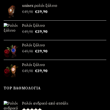
unisex ρολόι ξύλινο
Original
Η
€
49,90
€
39,90
price
τρέχουσα
was:
τιμή
Ρολόι ξύλινο
€49,90.
είναι:
Original
Η
€
49,90
€
39,90
€39,90.
price
τρέχουσα
was:
τιμή
Ρολόι ξύλινο
€49,90.
είναι:
Original
Η
€
49,90
€
39,90
€39,90.
price
τρέχουσα
was:
τιμή
Ρολόι ξύλινο
€49,90.
είναι:
Original
Η
€
49,90
€
39,90
€39,90.
price
τρέχουσα
was:
τιμή
€49,90.
είναι:
TOP ΒΑΘΜΟΛΟΓΊΑ
€39,90.
Ρολόι ανδρικό από ατσάλι