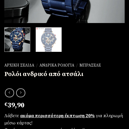
ΑΡΧΙΚΉ ΣΕΛΊΔΑ
/
ΑΝΔΡΙΚΆ ΡΟΛΌΓΙΑ
/
ΜΠΡΑΣΕΛΈ
Ρολόι ανδρικό από ατσάλι
€
39,90
Λάβετε
ακόμα περισσότερη έκπτωση 20%
για πληρωμή
μέσω κάρτας!