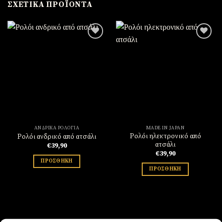
ΣΧΕΤΙΚΆ ΠΡΟΪΌΝΤΑ
Πρόσθήκη
Πρόσθήκη
στην
στην
λίστα
λίστα
επιθυμιών
επιθυμιών
ΑΝΔΡΙΚΆ ΡΟΛΌΓΙΑ
MADE IN JAPAN
Ρολόι ηλεκτρονικό από
Ρολόι ανδρικό από ατσάλι
ατσάλι
€
39,90
€
39,90
ΠΡΟΣΘΉΚΗ
ΠΡΟΣΘΉΚΗ