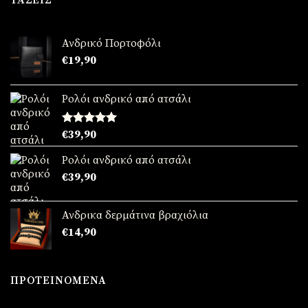
ΤΆΣΕΙΣ
€39,90.
είναι:
€24,90.
Ανδρικό Πορτοφόλι
€
19,90
Ρολόι ανδρικό από ατσάλι
Βαθμολογήθηκε
€
39,90
με
5.00
από 5
Ρολόι ανδρικό από ατσάλι
€
39,90
Ανδρικα δερμάτινα βραχιόλια
€
14,90
ΠΡΟΤΕΙΝΌΜΕΝΑ