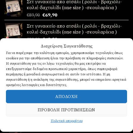
Σετ γυναικείο απο ατσάλι ( ρολόι - βραχιόλι-
κολιέ-δαχτυλίδι (one size ) -σκουλαρίκια )
Original
Η
€
89,90
€
69,90
price
τρέχουσα
Σετ γυναικείο απο ατσάλι ( ρολόι - βραχιόλι-
was:
τιμή
κολιέ-δαχτυλίδι (one size ) -σκουλαρίκια )
€89,90.
είναι:
Original
Η
€
89,90
€
69,90
€69,90.
price
τρέχουσα
Διαχείριση Συγκατάθεσης
Ανδρικά δερμάτινα βραχιόλια 3 σειρές
was:
τιμή
Για να παρέχουμε την καλύτερη εμπειρία, χρησιμοποιούμε τεχνολογίες όπως
€
17,90
€89,90.
είναι:
cookies για την αποθήκευση ή/και την πρόσβαση σε πληροφορίες συσκευών.
€69,90.
Η συγκατάθεση για τις εν λόγω τεχνολογίες θα μας επιτρέψει να
επεξεργαστούμε δεδομένα προσωπικού χαρακτήρα, όπως συμπεριφορά
Ανδρική χειροπέδα δερμάτινη 3 σειρές
περιήγησης ή μοναδικά αναγνωριστικά σε αυτόν τον ιστότοπο. Η μη
συγκατάθεση ή η ανάκληση της συγκατάθεσης, μπορεί να επηρεάσει αρνητικά
Original
Η
€
49,90
€
39,90
ορισμένες λειτουργίες και δυνατότητες.
price
τρέχουσα
was:
τιμή
ΑΠΟΔΟΧΉ
€49,90.
είναι:
ΤΆΣΕΙΣ
€39,90.
ΠΡΟΒΟΛΉ ΠΡΟΤΙΜΉΣΕΩΝ
Ανδρικό Πορτοφόλι
Πολιτική απορρήτου
€
19,90