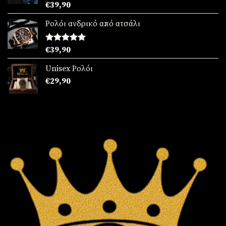
Βαθμολογήθηκε
€
39,90
με
5.00
από 5
Ρολόι ανδρικό από ατσάλι
Βαθμολογήθηκε
€
39,90
με
5.00
από 5
Unisex Ρολόι
€
29,90