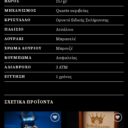
ΒΆΡΟΣ
157 gr
ΜΗΧΑΝΙΣΜΌΣ
Quartz ακριβείας
ΚΡΎΣΤΑΛΛΟ
Ορυκτό Ειδικής Σκλήρυνσης
ΠΛΑΊΣΙΟ
Ατσάλινο
ΛΟΥΡΆΚΙ
Μπρασελέ
ΧΡΏΜΑ ΛΟΥΡΙΟΎ
Μπρονζέ
ΚΟΎΜΠΩΜΑ
Ασφαλείας
ΑΔΙΆΒΡΟΧΟ
3 ATM
ΕΓΓΎΗΣΗ
1 χρόνος
ΣΧΕΤΙΚΆ ΠΡΟΪΌΝΤΑ