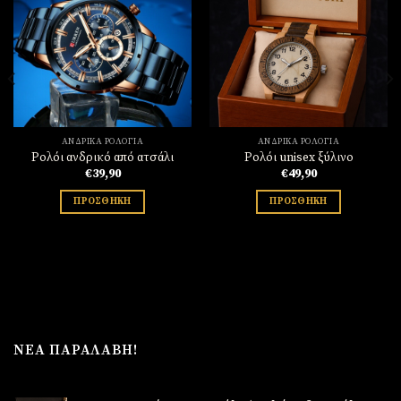
Πρόσθήκη
Πρόσθήκη
στην
στην
λίστα
λίστα
επιθυμιών
επιθυμιών
ΑΝΔΡΙΚΆ ΡΟΛΌΓΙΑ
ΑΝΔΡΙΚΆ ΡΟΛΌΓΙΑ
Ρολόι ανδρικό από ατσάλι
Ρολόι unisex ξύλινο
€
39,90
€
49,90
ΠΡΟΣΘΉΚΗ
ΠΡΟΣΘΉΚΗ
ΝΈΑ ΠΑΡΑΛΑΒΉ!