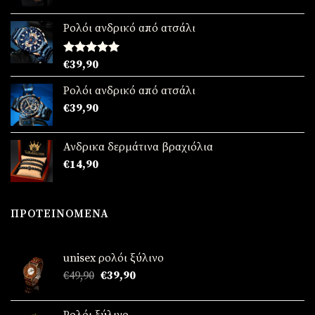
Ρολόι ανδρικό από ατσάλι
Βαθμολογήθηκε
€
39,90
με
5.00
από 5
Ρολόι ανδρικό από ατσάλι
€
39,90
Ανδρικα δερμάτινα βραχιόλια
€
14,90
ΠΡΟΤΕΙΝΌΜΕΝΑ
unisex ρολόι ξύλινο
Original
Η
€
49,90
€
39,90
price
τρέχουσα
was:
τιμή
Ρολόι ξύλινο