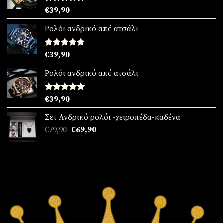
Βαθμολογήθηκε
€
39,90
με
5.00
από 5
Ρολόι ανδρικό από ατσάλι
Βαθμολογήθηκε
€
39,90
με
5.00
από 5
Ρολόι ανδρικό από ατσάλι
Βαθμολογήθηκε
€
39,90
με
5.00
από 5
Σετ Ανδρικό ρολόι -χειροπέδα-καδένα
Original
Η
€
79,90
€
69,90
price
τρέχουσα
was:
τιμή
€79,90.
είναι:
€69,90.