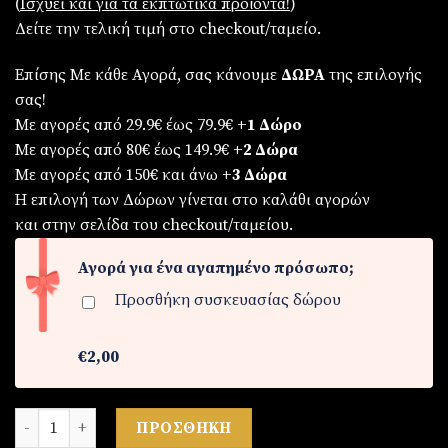
(
Iσχύει και για τα εκπτωτικά προϊόντα!
)
Δείτε την τελική τιμή στο checkout/ταμείο.
Επίσης Με κάθε Αγορά, σας κάνουμε
ΔΩΡΑ
της επιλογής
σας!
Με αγορές από 29.9€ έως 79.9€
+1 Δώρο
Με αγορές από 80€ έως 149.9€
+2 Δώρα
Με αγορές από 150€ και άνω
+3 Δώρα
Η επιλογή των Δώρων γίνεται στο καλάθι αγορών
και στην σελίδα του checkout/ταμείου.
Αγορά για ένα αγαπημένο πρόσωπο;
Προσθήκη συσκευασίας δώρου
€2,00
Ρολόι ανδρικό από ατσάλι ποσότητα
ΠΡΟΣΘΉΚΗ