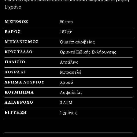
1 χρόνο
ΜΈΓΕΘΟΣ
50 mm
ΒΆΡΟΣ
187 gr
ΜΗΧΑΝΙΣΜΌΣ
Quartz ακριβείας
ΚΡΎΣΤΑΛΛΟ
Ορυκτό Ειδικής Σκλήρυνσης
ΠΛΑΊΣΙΟ
Ατσάλινο
ΛΟΥΡΆΚΙ
Μπρασελέ
ΧΡΏΜΑ ΛΟΥΡΙΟΎ
Χρυσό
ΚΟΎΜΠΩΜΑ
Ασφαλείας
ΑΔΙΆΒΡΟΧΟ
3 ATM
ΕΓΓΎΗΣΗ
1 χρόνος