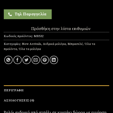
Τηλ Παραγγελία
Πρόσθήκη στην λίστα επιθυμιών
Κωδικός προϊόντος:
MR532
Κατηγορίες:
New Arrivals
,
Ανδρικά ρολόγια
,
Μπρασελέ
,
Όλα τα
προϊόντα
,
Όλα τα ρολόγια
ΠΕΡΙΓΡΑΦΉ
ΑΞΙΟΛΟΓΉΣΕΙΣ (0)
Ρολόι ανδρικό από ατσάλι σε κουτάκι δώρου με εγγύηση