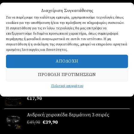
Διαχείριση Συγκατάθεσης
Για να παρέχουμε την καλύτερη εμπειρία, χρησιμοποιούμε τεχνολογίες όπως
ΝΈΑ ΠΑΡΑΛΑΒΉ!
cookies για την αποθήκευση ή/και την πρόσβαση σε πληροφορίες συσκευών.
Η συγκατάθεση για τις εν λόγω τεχνολογίες θα μας επιτρέψει να
επεξεργαστούμε δεδομένα προσωπικού χαρακτήρα, όπως συμπεριφορά
περιήγησης ή μοναδικά αναγνωριστικά σε αυτόν τον ιστότοπο. Η μη
Σετ γυναικείο απο ατσάλι ( ρολόι - βραχιόλι-
συγκατάθεση ή η ανάκληση της συγκατάθεσης, μπορεί να επηρεάσει αρνητικά
κολιέ-δαχτυλίδι (one size ) -σκουλαρίκια )
ορισμένες λειτουργίες και δυνατότητες.
Original
Η
€
89,90
€
69,90
price
τρέχουσα
ΑΠΟΔΟΧΉ
Σετ γυναικείο απο ατσάλι ( ρολόι - βραχιόλι-
was:
τιμή
κολιέ-δαχτυλίδι (one size ) -σκουλαρίκια )
€89,90.
είναι:
ΠΡΟΒΟΛΉ ΠΡΟΤΙΜΉΣΕΩΝ
Original
Η
€
89,90
€
69,90
€69,90.
price
τρέχουσα
Πολιτική απορρήτου
Ανδρικά δερμάτινα βραχιόλια 3 σειρές
was:
τιμή
€
17,90
€89,90.
είναι:
€69,90.
Ανδρική χειροπέδα δερμάτινη 3 σειρές
Original
Η
€
49,90
€
39,90
price
τρέχουσα