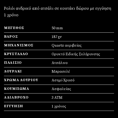
Ρολόι ανδρικό από ατσάλι σε κουτάκι δώρου με εγγύηση
1 χρόνο
ΜΈΓΕΘΟΣ
50 mm
ΒΆΡΟΣ
187 gr
ΜΗΧΑΝΙΣΜΌΣ
Quartz ακριβείας
ΚΡΎΣΤΑΛΛΟ
Ορυκτό Ειδικής Σκλήρυνσης
ΠΛΑΊΣΙΟ
Ατσάλινο
ΛΟΥΡΆΚΙ
Μπρασελέ
ΧΡΏΜΑ ΛΟΥΡΙΟΎ
Ασημί-Χρυσό
ΚΟΎΜΠΩΜΑ
Ασφαλείας
ΑΔΙΆΒΡΟΧΟ
3 ATM
ΕΓΓΎΗΣΗ
1 χρόνος