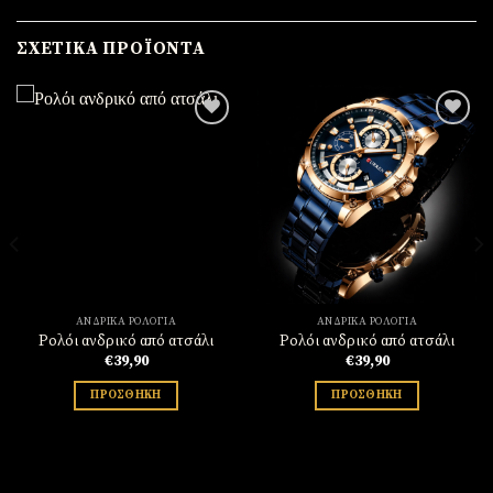
ΣΧΕΤΙΚΆ ΠΡΟΪΌΝΤΑ
Πρόσθήκη
Πρόσθήκη
στην
στην
λίστα
λίστα
επιθυμιών
επιθυμιών
ΑΝΔΡΙΚΆ ΡΟΛΌΓΙΑ
ΑΝΔΡΙΚΆ ΡΟΛΌΓΙΑ
Ρολόι ανδρικό από ατσάλι
Ρολόι ανδρικό από ατσάλι
€
39,90
€
39,90
ΠΡΟΣΘΉΚΗ
ΠΡΟΣΘΉΚΗ