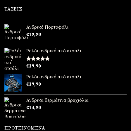
was:
τιμή
€49,90.
είναι:
ΤΆΣΕΙΣ
€39,90.
Ανδρικό Πορτοφόλι
€
19,90
Ρολόι ανδρικό από ατσάλι
Βαθμολογήθηκε
€
39,90
με
5.00
από 5
Ρολόι ανδρικό από ατσάλι
€
39,90
Ανδρικα δερμάτινα βραχιόλια
€
14,90
ΠΡΟΤΕΙΝΌΜΕΝΑ