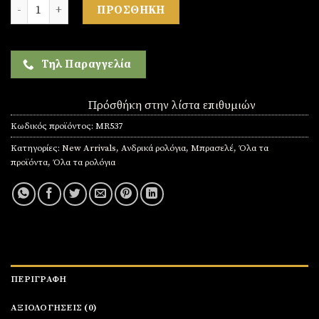
Ρολόι ανδρικό από ατσάλι ποσότητα
ΠΡΟΣΘΉΚΗ
Τηλ Παραγγελία
Πρόσθήκη στην λίστα επιθυμιών
Κωδικός προϊόντος:
MR537
Κατηγορίες:
New Arrivals
,
Ανδρικά ρολόγια
,
Μπρασελέ
,
Όλα τα
προϊόντα
,
Όλα τα ρολόγια
ΠΕΡΙΓΡΑΦΉ
ΑΞΙΟΛΟΓΉΣΕΙΣ (0)