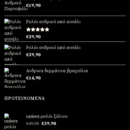
€
19,90
Ρολόι ανδρικό από ατσάλι
Βαθμολογήθηκε
€
39,90
με
5.00
από 5
Ρολόι ανδρικό από ατσάλι
€
39,90
Ανδρικα δερμάτινα βραχιόλια
€
14,90
ΠΡΟΤΕΙΝΌΜΕΝΑ
unisex ρολόι ξύλινο
Original
Η
€
49,90
€
39,90
price
τρέχουσα