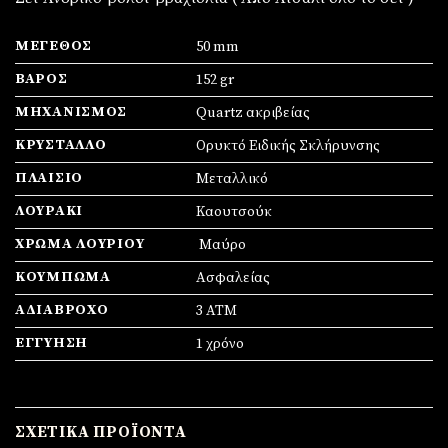
ΜΈΓΕΘΟΣ
50 mm
ΒΆΡΟΣ
152 gr
ΜΗΧΑΝΙΣΜΌΣ
Quartz ακριβείας
ΚΡΎΣΤΑΛΛΟ
Ορυκτό Ειδικής Σκλήρυνσης
ΠΛΑΊΣΙΟ
Mεταλλικό
ΛΟΥΡΆΚΙ
Καουτσούκ
ΧΡΏΜΑ ΛΟΥΡΙΟΎ
Μαύρο
ΚΟΎΜΠΩΜΑ
Ασφαλείας
ΑΔΙΆΒΡΟΧΟ
3 ΑΤΜ
ΕΓΓΎΗΣΗ
1 χρόνο
ΣΧΕΤΙΚΆ ΠΡΟΪΌΝΤΑ