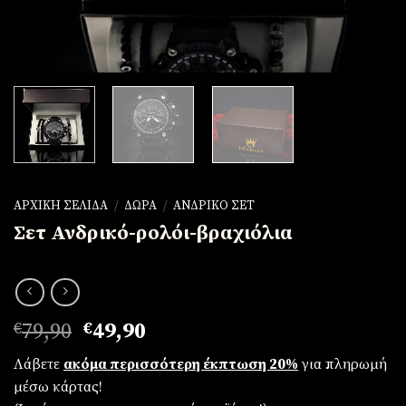
ΑΡΧΙΚΉ ΣΕΛΊΔΑ
/
ΔΏΡΑ
/
ΑΝΔΡΙΚΌ ΣΕΤ
Σετ Ανδρικό-ρολόι-βραχιόλια
Original
Η
€
79,90
€
49,90
price
τρέχουσα
Λάβετε
ακόμα περισσότερη έκπτωση 20%
για πληρωμή
was:
τιμή
μέσω κάρτας!
€79,90.
είναι: