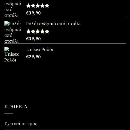
Βαθμολογήθηκε
€
39,90
με
5.00
από 5
Ρολόι ανδρικό από ατσάλι
Βαθμολογήθηκε
€
39,90
με
5.00
από 5
Unisex Ρολόι
€
29,90
ΕΤΑΙΡΕΊΑ
Σχετικά με εμάς