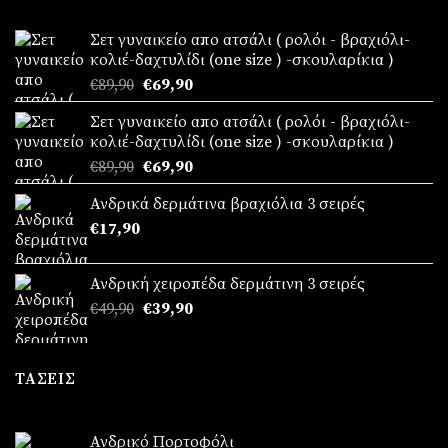
Σετ γυναικείο απο ατσάλι ( ρολόι - βραχιόλι-
κολιέ-δαχτυλίδι (one size ) -σκουλαρίκια )
Original
Η
€
89,90
€
69,90
price
τρέχουσα
Σετ γυναικείο απο ατσάλι ( ρολόι - βραχιόλι-
was:
τιμή
κολιέ-δαχτυλίδι (one size ) -σκουλαρίκια )
€89,90.
είναι:
Original
Η
€
89,90
€
69,90
€69,90.
price
τρέχουσα
Ανδρικά δερμάτινα βραχιόλια 3 σειρές
was:
τιμή
€
17,90
€89,90.
είναι:
€69,90.
Ανδρική χειροπέδα δερμάτινη 3 σειρές
Original
Η
€
49,90
€
39,90
price
τρέχουσα
was:
τιμή
€49,90.
είναι:
ΤΆΣΕΙΣ
€39,90.
Ανδρικό Πορτοφόλι