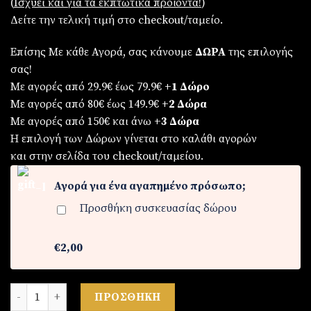
(
Iσχύει και για τα εκπτωτικά προϊόντα!
)
€49,90.
Δείτε την τελική τιμή στο checkout/ταμείο.
Επίσης Με κάθε Αγορά, σας κάνουμε
ΔΩΡΑ
της επιλογής
σας!
Με αγορές από 29.9€ έως 79.9€
+1 Δώρο
Με αγορές από 80€ έως 149.9€
+2 Δώρα
Με αγορές από 150€ και άνω
+3 Δώρα
Η επιλογή των Δώρων γίνεται στο καλάθι αγορών
και στην σελίδα του checkout/ταμείου.
Αγορά για ένα αγαπημένο πρόσωπο;
Προσθήκη συσκευασίας δώρου
€2,00
Σετ Ανδρικό-ρολόι-βραχιόλια ποσότητα
ΠΡΟΣΘΉΚΗ