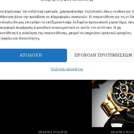
κάς
 να παρέχουμε την καλύτερη εμπειρία, χρησιμοποιούμε τεχνολογίες όπως cookies για τ
ΑΤΜ
θήκευση ή/και την πρόσβαση σε πληροφορίες συσκευών. Η συγκατάθεση για τις εν λ
χρόνος
νολογίες θα μας επιτρέψει να επεξεργαστούμε δεδομένα προσωπικού χαρακτήρα, όπ
περιφορά περιήγησης ή μοναδικά αναγνωριστικά σε αυτόν τον ιστότοπο. Η μη
κατάθεση ή η ανάκληση της συγκατάθεσης, μπορεί να επηρεάσει αρνητικά ορισμένες
τουργίες και δυνατότητες.
ΑΠΟΔΟΧΉ
ΠΡΟΒΟΛΉ ΠΡΟΤΙΜΉΣΕΩΝ
Πολιτική απορρήτου
σθήκη
Πρόσθήκη
την
στην
στα
λίστα
υμιών
επιθυμιών
ΑΝΔΡΙΚΆ ΡΟΛΌΓΙΑ
ΑΝΔΡΙΚΆ ΡΟΛΌ