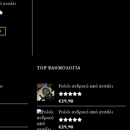
ό ατσάλι
ήθηκε
Η
TOP ΒΑΘΜΟΛΟΓΊΑ
νο
Ρολόι ανδρικό από ατσάλι
χουσα
Βαθμολογήθηκε
€
39,90
με
5.00
από 5
:
Ρολόι ανδρικό από ατσάλι
90.
χουσα
Βαθμολογήθηκε
€
39,90