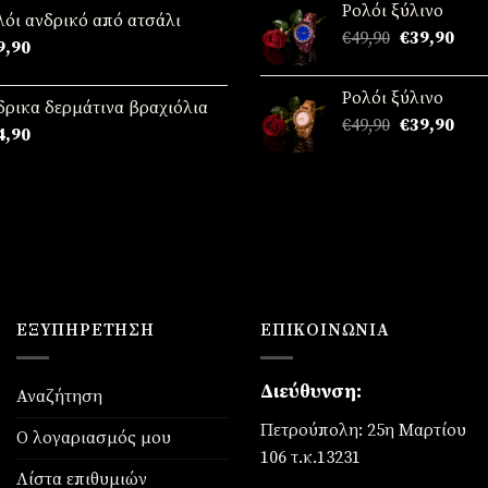
Ρολόι ξύλινο
ό 5
€49,90.
είναι
λόι ανδρικό από ατσάλι
Original
Η
€
49,90
€
39,90
€39,
9,90
price
τρέ
was:
τιμή
Ρολόι ξύλινο
€49,90.
είναι
δρικα δερμάτινα βραχιόλια
Original
Η
€
49,90
€
39,90
€39,
4,90
price
τρέ
was:
τιμή
€49,90.
είναι
€39,
ΕΞΥΠΗΡΈΤΗΣΗ
ΕΠΙΚΟΙΝΩΝΊΑ
Διεύθυνση:
Αναζήτηση
Πετρούπολη: 25η Μαρτίου
Ο λογαριασμός μου
106 τ.κ.13231
Λίστα επιθυμιών