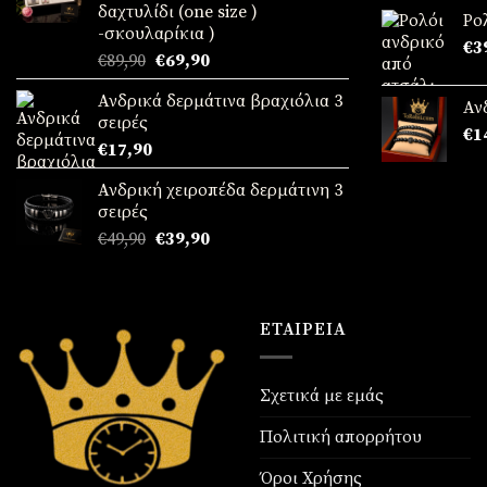
δαχτυλίδι (one size )
απ
€69,90.
Ρο
-σκουλαρίκια )
€
3
Original
Η
€
89,90
€
69,90
price
τρέχουσα
Ανδρικά δερμάτινα βραχιόλια 3
was:
τιμή
Αν
σειρές
€89,90.
είναι:
€
1
€
17,90
€69,90.
Ανδρική χειροπέδα δερμάτινη 3
σειρές
Original
Η
€
49,90
€
39,90
price
τρέχουσα
was:
τιμή
€49,90.
είναι:
€39,90.
ΕΤΑΙΡΕΊΑ
Σχετικά με εμάς
Πολιτική απορρήτου
Όροι Χρήσης