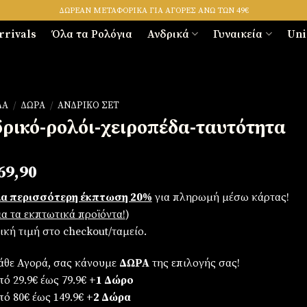
ΔΩΡΕΑΝ ΜΕΤΑΦΟΡΙΚΑ ΓΙΑ ΑΓΟΡΕΣ ΑΝΩ ΤΩΝ 49€
rrivals
Όλα τα Ρολόγια
Ανδρικά
Γυναικεία
Uni
ΔΑ
/
ΔΏΡΑ
/
ΑΝΔΡΙΚΌ ΣΕΤ
δρικό-ρολόι-χειροπέδα-ταυτότητα
riginal
Η
69,90
rice
τρέχουσα
α περισσότερη έκπτωση 20%
για πληρωμή μέσω κάρτας!
as:
τιμή
για τα εκπτωτικά προϊόντα!
)
79,90.
είναι:
λική τιμή στο checkout/ταμείο.
€69,90.
άθε Αγορά, σας κάνουμε
ΔΩΡΑ
της επιλογής σας!
ό 29.9€ έως 79.9€
+1 Δώρο
πό 80€ έως 149.9€
+2 Δώρα