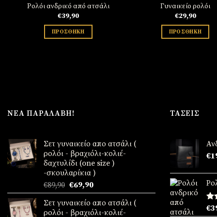
Ρολόι ανδρικό από ατσάλι
Γυναικείο ρολόι
€
39,90
€
29,90
ΠΡΟΣΘΉΚΗ
ΠΡΟΣΘΉΚΗ
ΝΈΑ ΠΑΡΑΛΑΒΉ!
ΤΆΣΕΙΣ
Σετ γυναικείο απο ατσάλι (
Αν
ρολόι - βραχιόλι-κολιέ-
€
1
δαχτυλίδι (one size )
-σκουλαρίκια )
Ρο
Original
Η
€
89,90
€
69,90
price
τρέχουσα
Σετ γυναικείο απο ατσάλι (
was:
τιμή
Βα
€
3
ρολόι - βραχιόλι-κολιέ-
€89,90.
είναι:
μ