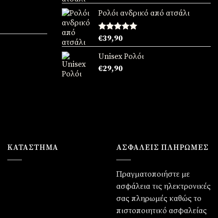
με
5.00
:
από 5
Ρολόι ανδρικό από ατσάλι
90.
χουσα
Βαθμολογήθηκε
€
39,90
με
5.00
:
από 5
Unisex Ρολόι
90.
χουσα
€
29,90
:
90.
ΚΑΤΆΣΤΗΜΑ
ΑΣΦΑΛΕΙΣ ΠΛΗΡΩΜΕΣ
Πραγματοποιήστε με
ασφάλεια τις ηλεκτρονικές
σας πληρωμές καθώς το
πιστοποιητικό ασφαλείας