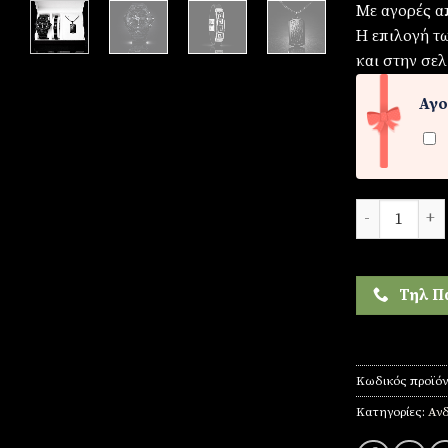
Με αγορές α
Η επιλογή τ
και στην σελ
Αγο
Σετ Ανδρικό-
Τηλ Π
Κωδικός προϊό
Κατηγορίες:
Ανδ