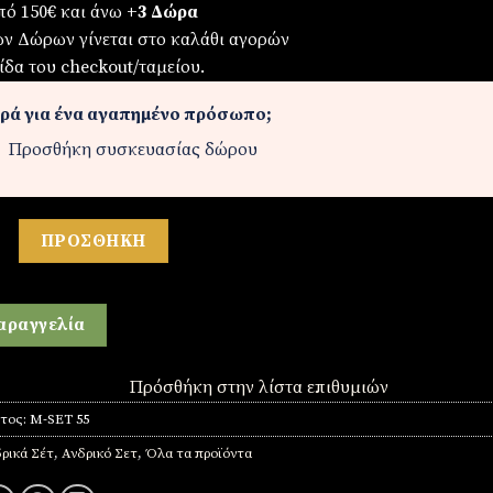
πό 150€ και άνω
+3 Δώρα
ων Δώρων γίνεται στο καλάθι αγορών
ίδα του checkout/ταμείου.
ρά για ένα αγαπημένο πρόσωπο;
Προσθήκη συσκευασίας δώρου
ρολόι-χειροπέδα-ταυτότητα ποσότητα
ΠΡΟΣΘΉΚΗ
αραγγελία
Πρόσθήκη στην λίστα επιθυμιών
ντος:
M-SET 55
ρικά Σέτ
,
Ανδρικό Σετ
,
Όλα τα προϊόντα