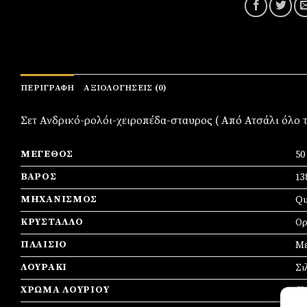
ΠΕΡΙΓΡΑΦΉ
ΑΞΙΟΛΟΓΉΣΕΙΣ (0)
Σετ Ανδρικό-ρολόι-χειροπέδα-σταυρος ( Από Ατσάλι όλο τ
ΜΈΓΕΘΟΣ
5
ΒΆΡΟΣ
13
ΜΗΧΑΝΙΣΜΌΣ
Qu
ΚΡΎΣΤΑΛΛΟ
Ορ
ΠΛΑΊΣΙΟ
Mε
ΛΟΥΡΆΚΙ
Σι
ΧΡΏΜΑ ΛΟΥΡΙΟΎ
Χα