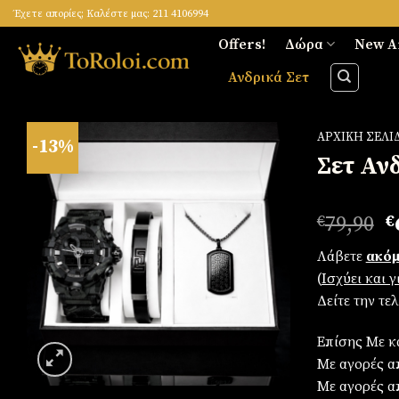
Skip
Έχετε απορίες; Καλέστε μας: 211 4106994
to
Offers!
Δώρα
New A
content
Ανδρικά Σετ
ΑΡΧΙΚΉ ΣΕΛΊ
-13%
Σετ Αν
Πρόσθήκη
O
€
79,90
€
στην
p
λίστα
Λάβετε
ακόμ
w
επιθυμιών
(
Iσχύει και 
€
Δείτε την τε
Επίσης Με κ
Με αγορές απ
Με αγορές α