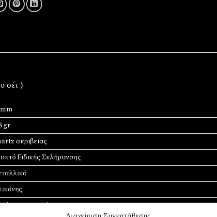
ο σέτ )
0 mm
8 gr
artz ακριβείας
υκτό Ειδικής Σκλήρυνσης
ταλλικό
λικόνης
κί στρατιωτικό
Διαχείριση Συγκατάθεσης