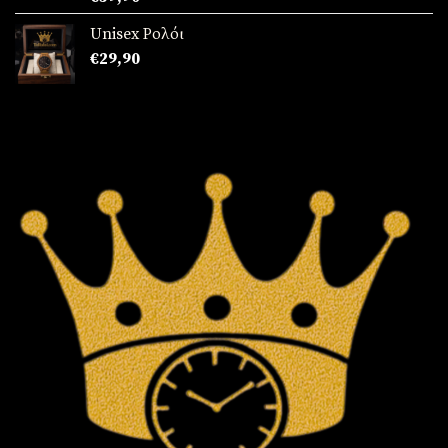
με
5.00
από 5
Unisex Ρολόι
€
29,90