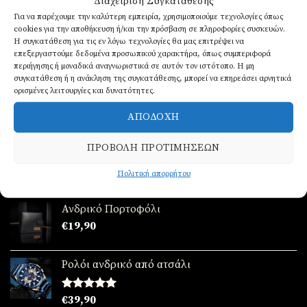
Διαχείριση Συγκατάθεσης
Original
Η
€
34,90
€
24,90
€24,90.
Για να παρέχουμε την καλύτερη εμπειρία, χρησιμοποιούμε τεχνολογίες όπως
price
τρέχουσα
cookies για την αποθήκευση ή/και την πρόσβαση σε πληροφορίες συσκευών.
was:
τιμή
Η συγκατάθεση για τις εν λόγω τεχνολογίες θα μας επιτρέψει να
Σετ γυναικείο απο ατσάλι ( ρολόι - βραχιόλι-
€34,90.
είναι:
επεξεργαστούμε δεδομένα προσωπικού χαρακτήρα, όπως συμπεριφορά
κολιέ-δαχτυλίδι (one size ) -σκουλαρίκια )
€24,90.
περιήγησης ή μοναδικά αναγνωριστικά σε αυτόν τον ιστότοπο. Η μη
Original
Η
€
89,90
€
69,90
συγκατάθεση ή η ανάκληση της συγκατάθεσης, μπορεί να επηρεάσει αρνητικά
price
τρέχουσα
ορισμένες λειτουργίες και δυνατότητες.
Σετ γυναικείο απο ατσάλι ( ρολόι - βραχιόλι-
was:
τιμή
κολιέ-δαχτυλίδι (one size ) -σκουλαρίκια )
€89,90.
είναι:
ΑΠΟΔΟΧΉ
Original
Η
€
89,90
€
69,90
€69,90.
price
τρέχουσα
ΠΡΟΒΟΛΉ ΠΡΟΤΙΜΉΣΕΩΝ
was:
τιμή
ΤΆΣΕΙΣ
€89,90.
είναι:
Πολιτική απορρήτου
€69,90.
Ανδρικό Πορτοφόλι
€
19,90
Ρολόι ανδρικό από ατσάλι
Βαθμολογήθηκε
€
39,90