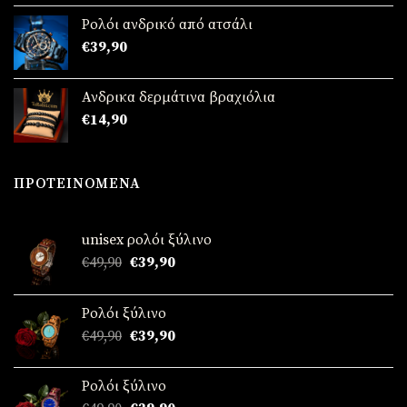
με
5.00
από 5
Ρολόι ανδρικό από ατσάλι
€
39,90
Ανδρικα δερμάτινα βραχιόλια
€
14,90
ΠΡΟΤΕΙΝΌΜΕΝΑ
unisex ρολόι ξύλινο
Original
Η
€
49,90
€
39,90
price
τρέχουσα
was:
τιμή
Ρολόι ξύλινο
€49,90.
είναι:
Original
Η
€
49,90
€
39,90
€39,90.
price
τρέχουσα
was:
τιμή
Ρολόι ξύλινο
€49,90.
είναι: