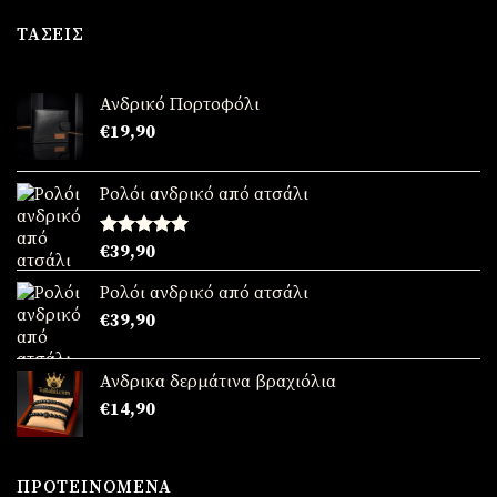
was:
τιμή
€49,90.
είναι:
ΤΆΣΕΙΣ
€39,90.
Ανδρικό Πορτοφόλι
€
19,90
Ρολόι ανδρικό από ατσάλι
Βαθμολογήθηκε
€
39,90
με
5.00
από 5
Ρολόι ανδρικό από ατσάλι
€
39,90
Ανδρικα δερμάτινα βραχιόλια
€
14,90
ΠΡΟΤΕΙΝΌΜΕΝΑ