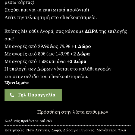
μέσω κάρτας!
€49,90.
είναι:
(
Iσχύει και για τα εκπτωτικά προϊόντα!
)
€29,90.
Δείτε την τελική τιμή στο checkout/ταμείο.
Επίσης Με κάθε Αγορά, σας κάνουμε
ΔΩΡΑ
της επιλογής
σας!
Με αγορές από 29.9€ έως 79.9€
+1 Δώρο
Με αγορές από 80€ έως 149.9€
+2 Δώρα
Με αγορές από 150€ και άνω
+3 Δώρα
Η επιλογή των Δώρων γίνεται στο καλάθι αγορών
και στην σελίδα του checkout/ταμείου.
Εξαντλημένο
Τηλ Παραγγελία
Πρόσθήκη στην λίστα επιθυμιών
Κωδικός προϊόντος:
val 263
Κατηγορίες:
New Arrivals
,
Δώρα
,
Δώρα για Γυναίκες
,
Μονόπετρα
,
Όλα