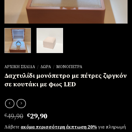
ΑΡΧΙΚΉ ΣΕΛΊΔΑ
/
ΔΏΡΑ
/
ΜΟΝΌΠΕΤΡΑ
Δαχτυλίδι μονόπετρο με πέτρες ζιργκόν
σε κουτάκι με φως LED
Original
Η
€
49,90
€
29,90
price
τρέχουσα
Λάβετε
ακόμα περισσότερη έκπτωση 20%
για πληρωμή
was:
τιμή