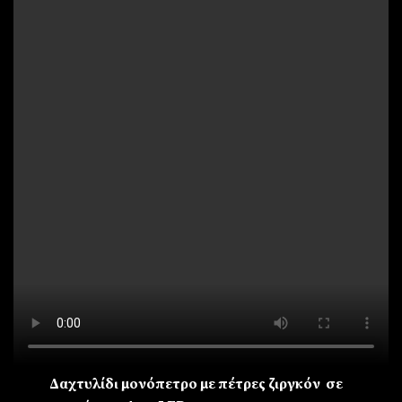
Δαχτυλίδι μονόπετρο με πέτρες ζιργκόν σε