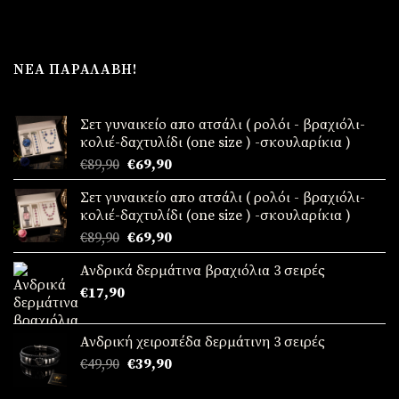
ΝΈΑ ΠΑΡΑΛΑΒΉ!
Σετ γυναικείο απο ατσάλι ( ρολόι - βραχιόλι-
κολιέ-δαχτυλίδι (one size ) -σκουλαρίκια )
Original
Η
€
89,90
€
69,90
price
τρέχουσα
Σετ γυναικείο απο ατσάλι ( ρολόι - βραχιόλι-
was:
τιμή
κολιέ-δαχτυλίδι (one size ) -σκουλαρίκια )
€89,90.
είναι:
Original
Η
€
89,90
€
69,90
€69,90.
price
τρέχουσα
Ανδρικά δερμάτινα βραχιόλια 3 σειρές
was:
τιμή
€
17,90
€89,90.
είναι:
€69,90.
Ανδρική χειροπέδα δερμάτινη 3 σειρές
Original
Η
€
49,90
€
39,90
price
τρέχουσα