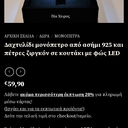
ΑΡΧΙΚΉ ΣΕΛΊΔΑ
/
ΔΏΡΑ
/
ΜΟΝΌΠΕΤΡΑ
Δαχτυλίδι μονόπετρο από ασήμι 925 και
πέτρες ζιργκόν σε κουτάκι με φώς LED
€
59,90
Λάβετε
ακόμα περισσότερη έκπτωση 20%
για πληρωμή
μέσω κάρτας!
(
Iσχύει και για τα εκπτωτικά προϊόντα!
)
Δείτε την τελική τιμή στο checkout/ταμείο.