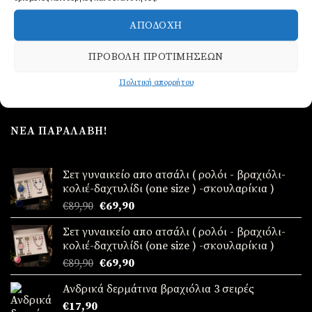
Ρολόι ανδρικό από ατσάλι
Ρολόι ανδρικό από ατσάλι
€
39,90
€
39,90
ΑΠΟΔΟΧΉ
ΠΡΟΣΘΉΚΗ
ΠΡΟΣΘΉΚΗ
ΠΡΟΒΟΛΉ ΠΡΟΤΙΜΉΣΕΩΝ
Πολιτική απορρήτου
ΝΈΑ ΠΑΡΑΛΑΒΉ!
Σετ γυναικείο απο ατσάλι ( ρολόι - βραχιόλι-
κολιέ-δαχτυλίδι (one size ) -σκουλαρίκια )
Original
Η
€
89,90
€
69,90
price
τρέχουσα
Σετ γυναικείο απο ατσάλι ( ρολόι - βραχιόλι-
was:
τιμή
κολιέ-δαχτυλίδι (one size ) -σκουλαρίκια )
€89,90.
είναι:
Original
Η
€
89,90
€
69,90
€69,90.
price
τρέχουσα
Ανδρικά δερμάτινα βραχιόλια 3 σειρές
was:
τιμή
€
17,90
€89,90.
είναι: