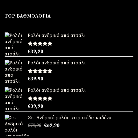
price
τρέχουσα
was:
τιμή
€49,90.
είναι:
TOP ΒΑΘΜΟΛΟΓΊΑ
€39,90.
Ρολόι ανδρικό από ατσάλι
Βαθμολογήθηκε
€
39,90
με
5.00
από 5
Ρολόι ανδρικό από ατσάλι
Βαθμολογήθηκε
€
39,90
με
5.00
από 5
Ρολόι ανδρικό από ατσάλι
Βαθμολογήθηκε
€
39,90
με
5.00
από 5
Σετ Ανδρικό ρολόι -χειροπέδα-καδένα
Original
Η
€
79,90
€
69,90
price
τρέχουσα
was:
τιμή