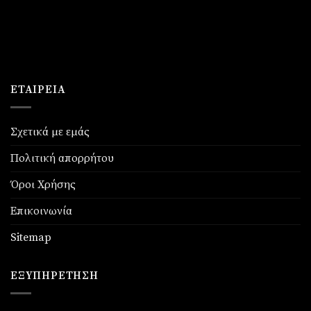
€79,90.
είναι:
€69,90.
ΕΤΑΙΡΕΊΑ
Σχετικά με εμάς
Πολιτική απορρήτου
Όροι Χρήσης
Επικοινωνία
Sitemap
ΕΞΥΠΗΡΈΤΗΣΗ