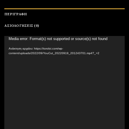
ΠΕΡΙΓΡΑΦΉ
ΑΞΙΟΛΟΓΉΣΕΙΣ (0)
Πρόγραμμα
Media error: Format(s) not supported or source(s) not found
Αναπαραγωγής
Ανάκτηση αρχείου: https://toroloi.com/wp-
Βίντεο
content/uploads/2022/09/YouCut_20220919_201243701.mp4?_=2