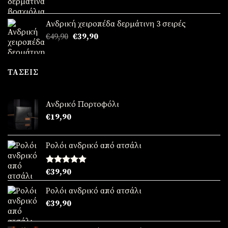
€69,90.
Ανδρική χειροπέδα δερμάτινη 3 σειρές
Original
Η
€
49,90
€
39,90
price
τρέχουσα
was:
τιμή
€49,90.
είναι:
ΤΆΣΕΙΣ
€39,90.
Ανδρικό Πορτοφόλι
€
19,90
Ρολόι ανδρικό από ατσάλι
Βαθμολογήθηκε
€
39,90
με
5.00
από 5
Ρολόι ανδρικό από ατσάλι
€
39,90