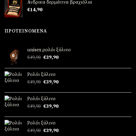
Ανδρικα δερμάτινα βραχιόλια
€
14,90
ΠΡΟΤΕΙΝΌΜΕΝΑ
unisex ρολόι ξύλινο
Original
Η
€
49,90
€
39,90
price
τρέχουσα
was:
τιμή
Ρολόι ξύλινο
€49,90.
είναι:
Original
Η
€
49,90
€
39,90
€39,90.
price
τρέχουσα
was:
τιμή
Ρολόι ξύλινο
€49,90.
είναι:
Original
Η
€
49,90
€
39,90
€39,90.
price
τρέχουσα
was:
τιμή
Ρολόι ξύλινο
€49,90.
είναι:
Original
Η
€
49,90
€
39,90
€39,90.