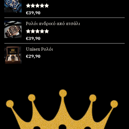
Βαθμολογήθηκε
€
39,90
με
5.00
από 5
Ρολόι ανδρικό από ατσάλι
Βαθμολογήθηκε
€
39,90
με
5.00
από 5
Unisex Ρολόι
€
29,90