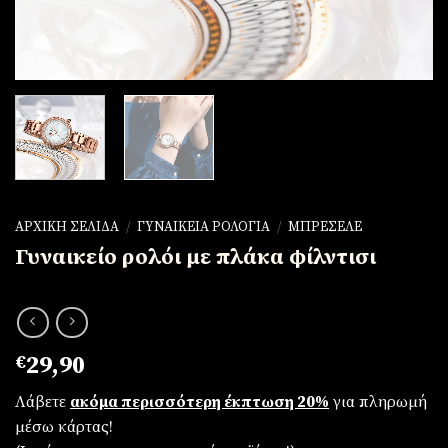
ΑΡΧΙΚΉ ΣΕΛΊΔΑ
/
ΓΥΝΑΙΚΕΊΑ ΡΟΛΌΓΙΑ
/
ΜΠΡΕΣΕΛΈ
Γυναικείο ρολόι με πλάκα φίλντισι
€
29,90
Λάβετε
ακόμα περισσότερη έκπτωση 20%
για πληρωμή
μέσω κάρτας!