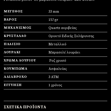
ΜΈΓΕΘΟΣ
33 mm
ΒΆΡΟΣ
157 gr
ΜΗΧΑΝΙΣΜΌΣ
Quartz ακριβείας
ΚΡΎΣΤΑΛΛΟ
Ορυκτό Ειδικής Σκλήρυνσης
ΠΛΑΊΣΙΟ
Mεταλλικό
ΛΟΥΡΆΚΙ
Μπρασελέ λουράκι
ΧΡΏΜΑ ΛΟΥΡΙΟΎ
Ροζ χρυσό
ΚΟΎΜΠΩΜΑ
Ασφαλείας
ΑΔΙΆΒΡΟΧΟ
3 ATM
ΕΓΓΎΗΣΗ
1 χρόνος
ΣΧΕΤΙΚΆ ΠΡΟΪΌΝΤΑ