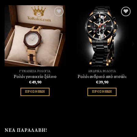
Πρόσθήκη
Πρόσθήκη
στην
στην
λίστα
λίστα
επιθυμιών
επιθυμιών
ΓΥΝΑΙΚΕΊΑ ΡΟΛΌΓΙΑ
ΑΝΔΡΙΚΆ ΡΟΛΌΓΙΑ
Ρολόι γυναικείο ξύλινο
Ρολόι ανδρικό από ατσάλι
€
49,90
€
39,90
ΠΡΟΣΘΉΚΗ
ΠΡΟΣΘΉΚΗ
ΝΈΑ ΠΑΡΑΛΑΒΉ!