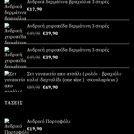
Ανδρικά δερμάτινα βραχιόλια 3 σειρές
€
17,90
Ανδρική χειροπέδα δερμάτινη 3 σειρές
Original
Η
€
49,90
€
39,90
price
τρέχουσα
was:
τιμή
Ανδρική χειροπέδα δερμάτινη 3 σειρές
€49,90.
είναι:
Original
Η
€
49,90
€
39,90
€39,90.
price
τρέχουσα
was:
τιμή
Σετ γυναικείο απο ατσάλι ( ρολόι - βραχιόλι-
€49,90.
είναι:
κολιέ-δαχτυλίδι (one size ) -σκουλαρίκια )
€39,90.
Original
Η
€
89,90
€
69,90
price
τρέχουσα
was:
τιμή
ΤΆΣΕΙΣ
€89,90.
είναι:
€69,90.
Ανδρικό Πορτοφόλι
€
19,90