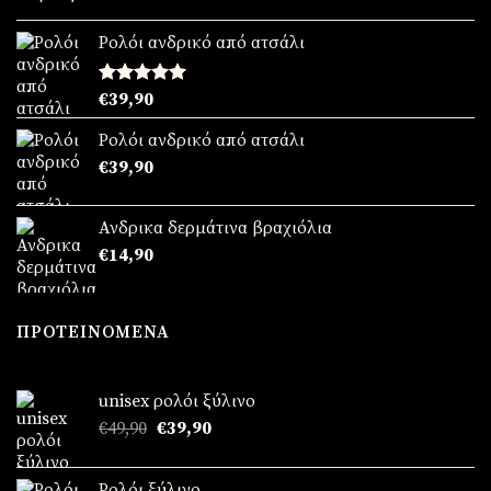
Ρολόι ανδρικό από ατσάλι
Βαθμολογήθηκε
€
39,90
με
5.00
από 5
Ρολόι ανδρικό από ατσάλι
€
39,90
Ανδρικα δερμάτινα βραχιόλια
€
14,90
ΠΡΟΤΕΙΝΌΜΕΝΑ
unisex ρολόι ξύλινο
Original
Η
€
49,90
€
39,90
price
τρέχουσα
was:
τιμή
Ρολόι ξύλινο