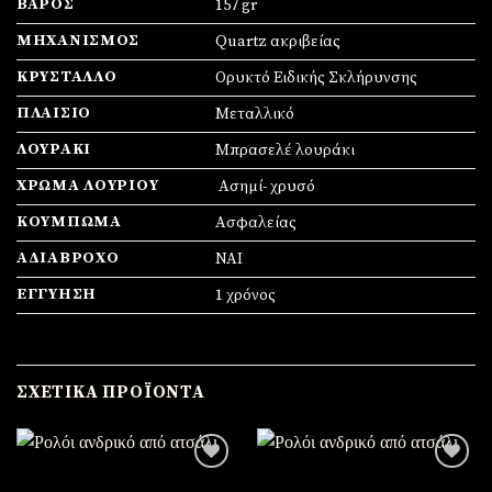
ΒΆΡΟΣ
157 gr
ΜΗΧΑΝΙΣΜΌΣ
Quartz ακριβείας
ΚΡΎΣΤΑΛΛΟ
Ορυκτό Ειδικής Σκλήρυνσης
ΠΛΑΊΣΙΟ
Mεταλλικό
ΛΟΥΡΆΚΙ
Μπρασελέ λουράκι
ΧΡΏΜΑ ΛΟΥΡΙΟΎ
Ασημί- χρυσό
ΚΟΎΜΠΩΜΑ
Ασφαλείας
ΑΔΙΆΒΡΟΧΟ
ΝΑΙ
ΕΓΓΎΗΣΗ
1 χρόνος
ΣΧΕΤΙΚΆ ΠΡΟΪΌΝΤΑ