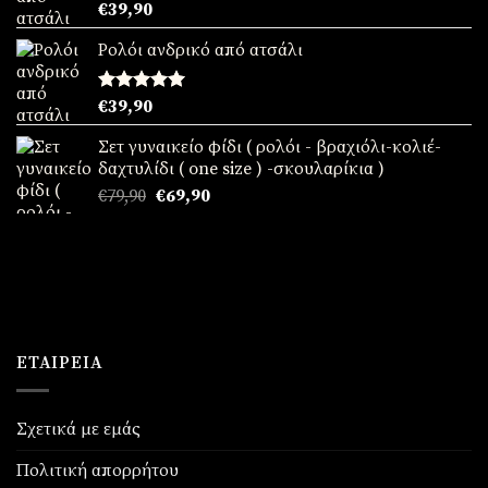
Βαθμολογήθηκε
€
39,90
με
5.00
από 5
Ρολόι ανδρικό από ατσάλι
Βαθμολογήθηκε
€
39,90
με
5.00
από 5
Σετ γυναικείο φίδι ( ρολόι - βραχιόλι-κολιέ-
δαχτυλίδι ( one size ) -σκουλαρίκια )
Original
Η
€
79,90
€
69,90
price
τρέχουσα
was:
τιμή
€79,90.
είναι:
€69,90.
ΕΤΑΙΡΕΊΑ
Σχετικά με εμάς
Πολιτική απορρήτου