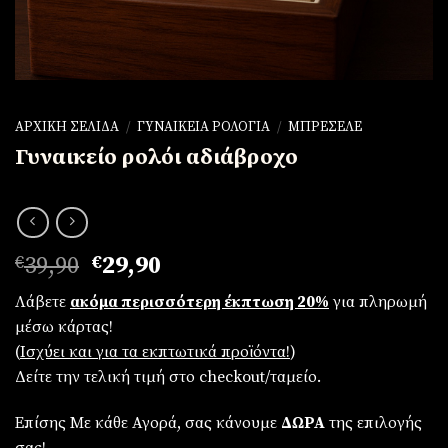
ΑΡΧΙΚΉ ΣΕΛΊΔΑ
/
ΓΥΝΑΙΚΕΊΑ ΡΟΛΌΓΙΑ
/
ΜΠΡΕΣΕΛΈ
Γυναικείο ρολόι αδιάβροχο
Original
Η
€
39,90
€
29,90
price
τρέχουσα
Λάβετε
ακόμα περισσότερη έκπτωση 20%
για πληρωμή
was:
τιμή
μέσω κάρτας!
€39,90.
είναι:
(
Iσχύει και για τα εκπτωτικά προϊόντα!
)
€29,90.
Δείτε την τελική τιμή στο checkout/ταμείο.
Επίσης Με κάθε Αγορά, σας κάνουμε
ΔΩΡΑ
της επιλογής