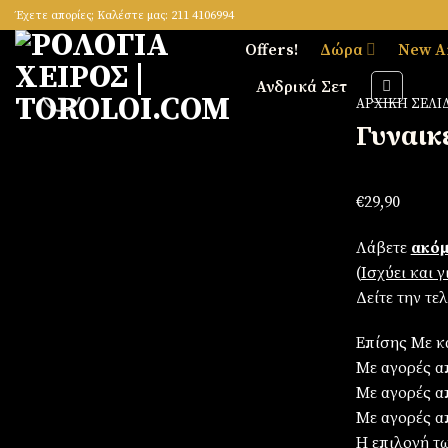
Skip
Έχετε απορίες; Καλέστε μας: 211 4106994
to
Offers!
Δώρα
New A
content
Ανδρικά Σετ
ΑΡΧΙΚΉ ΣΕΛΊ
Γυναικ
Πρόσθήκη
€
29,90
στην
λίστα
Λάβετε
ακόμ
επιθυμιών
(
Iσχύει και 
Δείτε την τε
Επίσης Με κ
Με αγορές απ
Με αγορές α
Με αγορές α
Η επιλογή τ