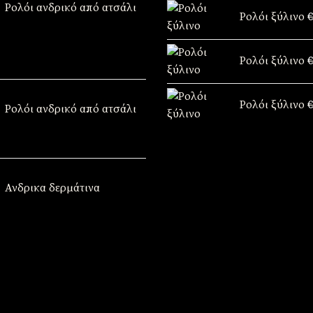
price
τρέχουσα
Ρολόι ανδρικό από ατσάλι
Ρολόι ξύλινο
€
was:
τιμή
€49,90.
είναι:
€39,90.
Ρολόι ξύλινο
€
κε
Ρολόι ξύλινο
€
Ρολόι ανδρικό από ατσάλι
Ανδρικα δερμάτινα