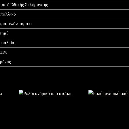
υκτό Ειδικής Σκλήρυνσης
ταλλικό
ρασελέ λουράκι
σημί
φαλείας
ATM
χρόνος
σθήκη
Πρόσθήκη
την
στην
στα
λίστα
υμιών
επιθυμιών