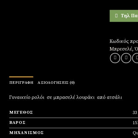
Τηλ Πα
Κωδικός προ
Μπρεσελέ
,
Ό
ΠΕΡΙΓΡΑΦΉ
ΑΞΙΟΛΟΓΉΣΕΙΣ (0)
Γυναικείο ρολόι σε μπρασελέ λουράκι από ατσάλι
ΜΈΓΕΘΟΣ
3
ΒΆΡΟΣ
15
ΜΗΧΑΝΙΣΜΌΣ
Qu