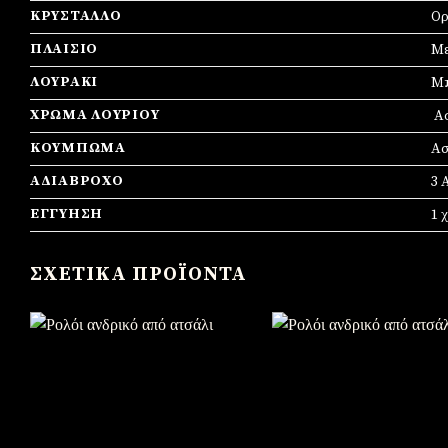
ΚΡΎΣΤΑΛΛΟ
Ορ
ΠΛΑΊΣΙΟ
Mε
ΛΟΥΡΆΚΙ
Μπ
ΧΡΏΜΑ ΛΟΥΡΙΟΎ
Α
ΚΟΎΜΠΩΜΑ
Ασ
ΑΔΙΆΒΡΟΧΟ
3 
ΕΓΓΎΗΣΗ
1 
ΣΧΕΤΙΚΆ ΠΡΟΪΌΝΤΑ
Πρόσθήκη
Πρό
στην
σ
λίστα
λί
επιθυμιών
επιθ