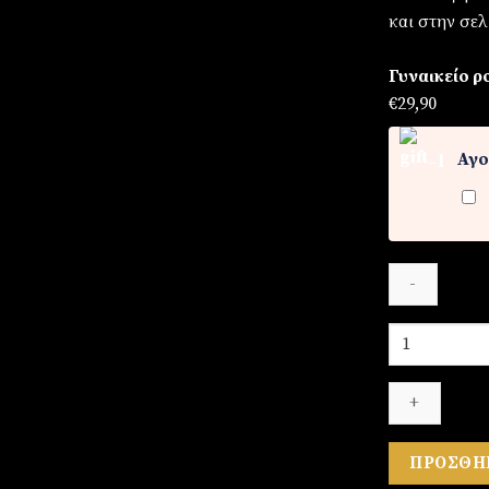
και στην σελ
Γυναικείο ρ
€
29,90
Αγο
Γυναικείο
ρολόι
ποσότητα
ΠΡΟΣΘΉ