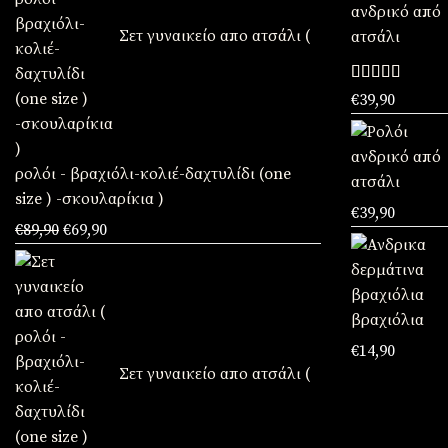
Σετ γυναικείο απο ατσάλι (
Βαθμολογήθη
€
39,90
με
5.00
από
5
ρολόι - βραχιόλι-κολιέ-δαχτυλίδι (one
size ) -σκουλαρίκια )
€
39,90
Original
Η
€
89,90
€
69,90
price
τρέχουσα
was:
τιμή
€89,90.
είναι:
βραχιόλια
€69,90.
€
14,90
Σετ γυναικείο απο ατσάλι (