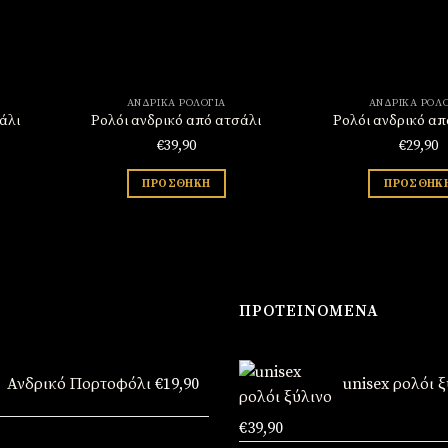
ΑΝΔΡΙΚΆ ΡΟΛΌΓΙΑ
ΑΝΔΡΙΚΆ ΡΟΛΌ
άλι
Ρολόι ανδρικό από ατσάλι
Ρολόι ανδρικό απ
€
39,90
€
29,90
ΠΡΟΣΘΉΚΗ
ΠΡΟΣΘΉΚ
ΠΡΟΤΕΙΝΌΜΕΝΑ
Ανδρικό Πορτοφόλι
€
19,90
unisex ρολόι 
Original
Η
€
39,90