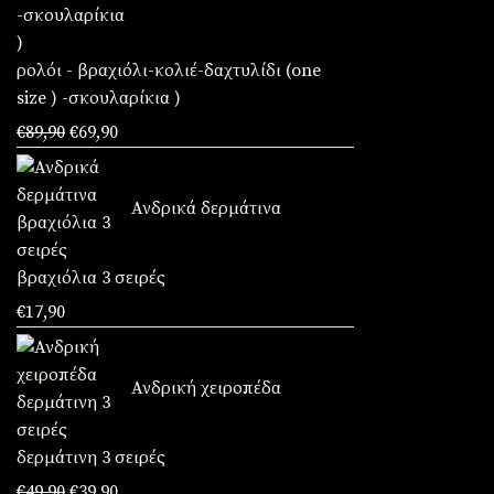
ρολόι - βραχιόλι-κολιέ-δαχτυλίδι (one
size ) -σκουλαρίκια )
Original
Η
€
89,90
€
69,90
price
τρέχουσα
was:
τιμή
Ανδρικά δερμάτινα
€89,90.
είναι:
€69,90.
βραχιόλια 3 σειρές
€
17,90
Ανδρική χειροπέδα
δερμάτινη 3 σειρές
Original
Η
€
49,90
€
39,90