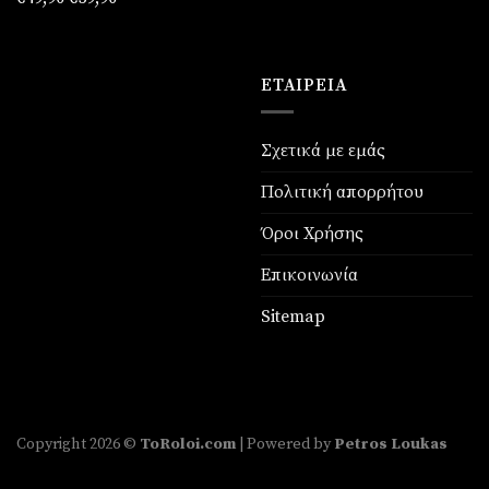
price
τρέχουσα
was:
τιμή
€49,90.
είναι:
ΕΤΑΙΡΕΊΑ
€39,90.
Σχετικά με εμάς
Πολιτική απορρήτου
Όροι Χρήσης
Επικοινωνία
Sitemap
Copyright 2026 ©
ToRoloi.com
| Powered by
Petros Loukas