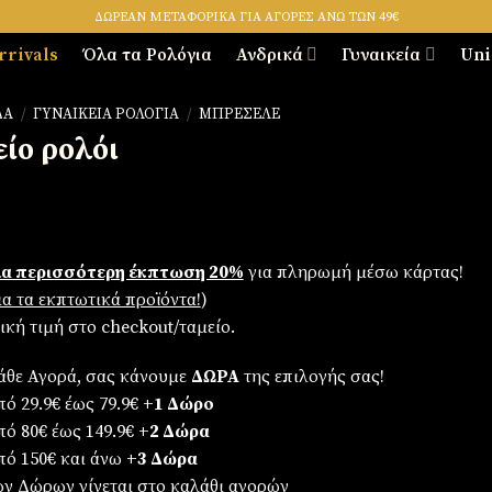
ΔΩΡΕΑΝ ΜΕΤΑΦΟΡΙΚΑ ΓΙΑ ΑΓΟΡΕΣ ΑΝΩ ΤΩΝ 49€
rrivals
Όλα τα Ρολόγια
Ανδρικά
Γυναικεία
Uni
ΔΑ
/
ΓΥΝΑΙΚΕΊΑ ΡΟΛΌΓΙΑ
/
ΜΠΡΕΣΕΛΈ
είο ρολόι
α περισσότερη έκπτωση 20%
για πληρωμή μέσω κάρτας!
για τα εκπτωτικά προϊόντα!
)
λική τιμή στο checkout/ταμείο.
άθε Αγορά, σας κάνουμε
ΔΩΡΑ
της επιλογής σας!
ό 29.9€ έως 79.9€
+1 Δώρο
πό 80€ έως 149.9€
+2 Δώρα
πό 150€ και άνω
+3 Δώρα
ων Δώρων γίνεται στο καλάθι αγορών