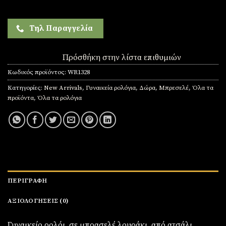
Τηλ Παραγγελία
Πρόσθήκη στην λίστα επιθυμιών
Κωδικός προϊόντος:
WR1328
Κατηγορίες:
New Arrivals
,
Γυναικεία ρολόγια
,
Δώρα
,
Μπρεσελέ
,
Όλα τα
προϊόντα
,
Όλα τα ρολόγια
ΠΕΡΙΓΡΑΦΉ
ΑΞΙΟΛΟΓΉΣΕΙΣ (0)
Γυναικείο ρολόι σε μπρασελέ λουράκι από ατσάλι