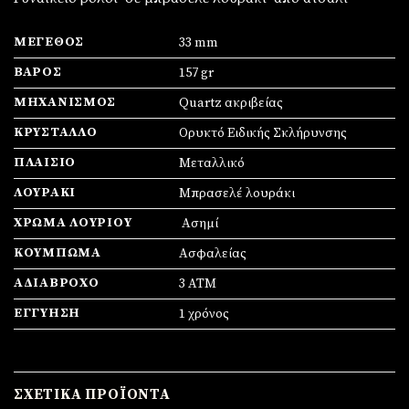
ΜΈΓΕΘΟΣ
33 mm
ΒΆΡΟΣ
157 gr
ΜΗΧΑΝΙΣΜΌΣ
Quartz ακριβείας
ΚΡΎΣΤΑΛΛΟ
Ορυκτό Ειδικής Σκλήρυνσης
ΠΛΑΊΣΙΟ
Mεταλλικό
ΛΟΥΡΆΚΙ
Μπρασελέ λουράκι
ΧΡΏΜΑ ΛΟΥΡΙΟΎ
Ασημί
ΚΟΎΜΠΩΜΑ
Ασφαλείας
ΑΔΙΆΒΡΟΧΟ
3 ATM
ΕΓΓΎΗΣΗ
1 χρόνος
ΣΧΕΤΙΚΆ ΠΡΟΪΌΝΤΑ