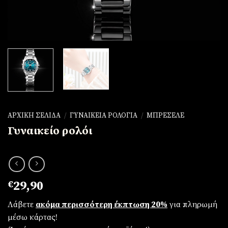
ΑΡΧΙΚΉ ΣΕΛΊΔΑ
/
ΓΥΝΑΙΚΕΊΑ ΡΟΛΌΓΙΑ
/
ΜΠΡΕΣΕΛΈ
Γυναικείο ρολόι
€
29,90
Λάβετε
ακόμα περισσότερη έκπτωση 20%
για πληρωμή
μέσω κάρτας!