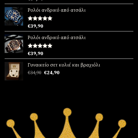
με
5.00
από 5
Ρολόι ανδρικό από ατσάλι
Βαθμολογήθηκε
€
39,90
με
5.00
από 5
Ρολόι ανδρικό από ατσάλι
Βαθμολογήθηκε
€
39,90
με
5.00
από 5
Γυναικείο σετ κολιέ και βραχιόλι
Original
Η
€
34,90
€
24,90
price
τρέχουσα
was:
τιμή
€34,90.
είναι:
€24,90.