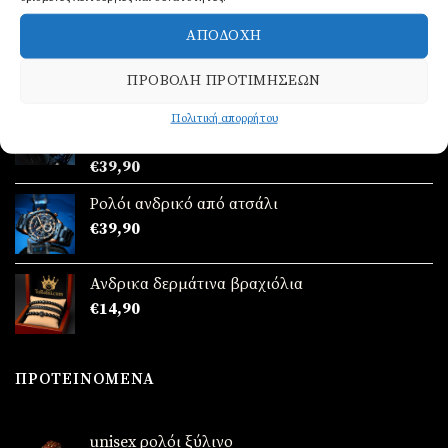
Ανδρικό Πορτοφόλι
ΑΠΟΔΟΧΉ
€
19,90
ΠΡΟΒΟΛΉ ΠΡΟΤΙΜΉΣΕΩΝ
Ρολόι ανδρικό από ατσάλι
Πολιτική απορρήτου
Βαθμολογήθηκε
€
39,90
με
5.00
από 5
Ρολόι ανδρικό από ατσάλι
€
39,90
Ανδρικα δερμάτινα βραχιόλια
€
14,90
ΠΡΟΤΕΙΝΌΜΕΝΑ
unisex ρολόι ξύλινο