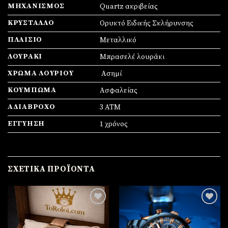
ΜΗΧΑΝΙΣΜΌΣ
Quartz ακριβείας
ΚΡΎΣΤΑΛΛΟ
Ορυκτό Ειδικής Σκλήρυνσης
ΠΛΑΊΣΙΟ
Mεταλλικό
ΛΟΥΡΆΚΙ
Μπρασελέ λουράκι
ΧΡΏΜΑ ΛΟΥΡΙΟΎ
Aσημί
ΚΟΎΜΠΩΜΑ
Ασφαλείας
ΑΔΙΆΒΡΟΧΟ
3 ATM
ΕΓΓΎΗΣΗ
1 χρόνος
ΣΧΕΤΙΚΆ ΠΡΟΪΌΝΤΑ