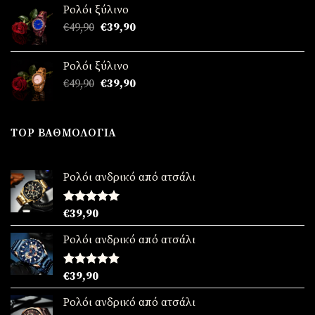
was:
τιμή
Ρολόι ξύλινο
€49,90.
είναι:
Original
Η
€
49,90
€
39,90
€39,90.
price
τρέχουσα
was:
τιμή
Ρολόι ξύλινο
€49,90.
είναι:
Original
Η
€
49,90
€
39,90
€39,90.
price
τρέχουσα
was:
τιμή
€49,90.
είναι:
TOP ΒΑΘΜΟΛΟΓΊΑ
€39,90.
Ρολόι ανδρικό από ατσάλι
Βαθμολογήθηκε
€
39,90
με
5.00
από 5
Ρολόι ανδρικό από ατσάλι
Βαθμολογήθηκε
€
39,90
με
5.00
από 5
Ρολόι ανδρικό από ατσάλι