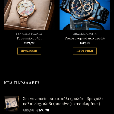
Πρόσθήκη
Πρόσθήκη
στην
στην
λίστα
λίστα
επιθυμιών
επιθυμιών
ΓΥΝΑΙΚΕΊΑ ΡΟΛΌΓΙΑ
ΑΝΔΡΙΚΆ ΡΟΛΌΓΙΑ
Γυναικείο ρολόι
Ρολόι ανδρικό από ατσάλι
€
29,90
€
39,90
ΠΡΟΣΘΉΚΗ
ΠΡΟΣΘΉΚΗ
ΝΈΑ ΠΑΡΑΛΑΒΉ!
Σετ γυναικείο απο ατσάλι ( ρολόι - βραχιόλι-
κολιέ-δαχτυλίδι (one size ) -σκουλαρίκια )
Original
Η
€
89,90
€
69,90