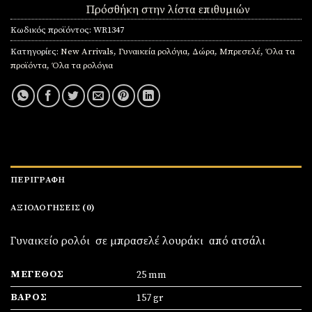
Πρόσθήκη στην λίστα επιθυμιών
Κωδικός προϊόντος:
WR1347
Κατηγορίες:
New Arrivals
,
Γυναικεία ρολόγια
,
Δώρα
,
Μπρεσελέ
,
Όλα τα
προϊόντα
,
Όλα τα ρολόγια
ΠΕΡΙΓΡΑΦΉ
ΑΞΙΟΛΟΓΉΣΕΙΣ (0)
Γυναικείο ρολόι σε μπρασελέ λουράκι από ατσάλι
ΜΈΓΕΘΟΣ
25 mm
ΒΆΡΟΣ
157 gr