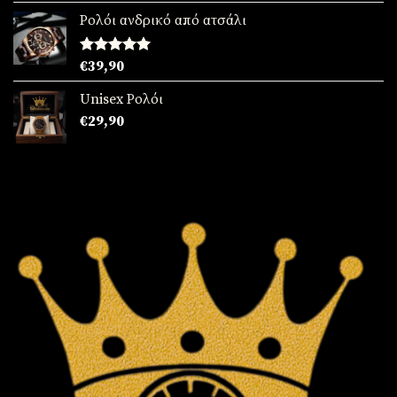
με
5.00
από 5
Ρολόι ανδρικό από ατσάλι
Βαθμολογήθηκε
€
39,90
με
5.00
από 5
Unisex Ρολόι
€
29,90