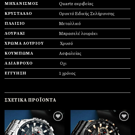
ΜΗΧΑΝΙΣΜΌΣ
Quartz ακριβείας
ΚΡΎΣΤΑΛΛΟ
Ορυκτό Ειδικής Σκλήρυνσης
ΠΛΑΊΣΙΟ
Mεταλλικό
ΛΟΥΡΆΚΙ
Μπρασελέ λουράκι
ΧΡΏΜΑ ΛΟΥΡΙΟΎ
Χρυσό
ΚΟΎΜΠΩΜΑ
Ασφαλείας
ΑΔΙΆΒΡΟΧΟ
Οχι
ΕΓΓΎΗΣΗ
1 χρόνος
ΣΧΕΤΙΚΆ ΠΡΟΪΌΝΤΑ