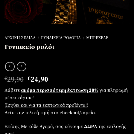
ΑΡΧΙΚΉ ΣΕΛΊΔΑ
/
ΓΥΝΑΙΚΕΊΑ ΡΟΛΌΓΙΑ
/
ΜΠΡΕΣΕΛΈ
Γυναικείο ρολόι
Original
Η
€
29,90
€
24,90
price
τρέχουσα
Λάβετε
ακόμα περισσότερη έκπτωση 20%
για πληρωμή
was:
τιμή
μέσω κάρτας!
€29,90.
είναι:
(
Iσχύει και για τα εκπτωτικά προϊόντα!
)
€24,90.
Δείτε την τελική τιμή στο checkout/ταμείο.
Επίσης Με κάθε Αγορά, σας κάνουμε
ΔΩΡΑ
της επιλογής