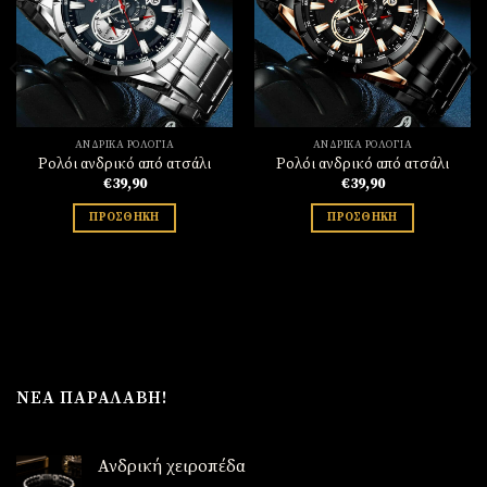
Πρόσθήκη
Πρόσθήκη
στην
στην
λίστα
λίστα
επιθυμιών
επιθυμιών
ΑΝΔΡΙΚΆ ΡΟΛΌΓΙΑ
ΑΝΔΡΙΚΆ ΡΟΛΌΓΙΑ
Ρολόι ανδρικό από ατσάλι
Ρολόι ανδρικό από ατσάλι
€
39,90
€
39,90
ΠΡΟΣΘΉΚΗ
ΠΡΟΣΘΉΚΗ
ΝΈΑ ΠΑΡΑΛΑΒΉ!
Ανδρική χειροπέδα