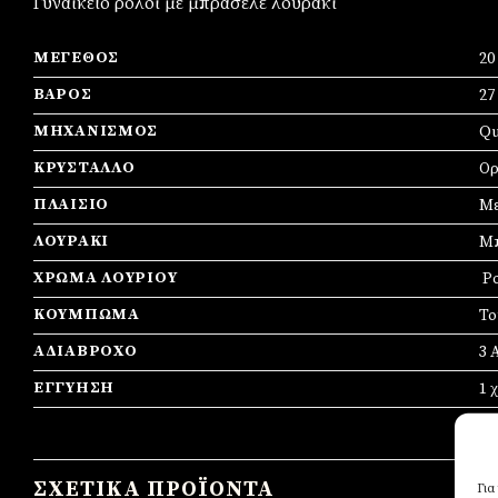
Γυναικείο ρολόι με μπρασελέ λουράκι
ΜΈΓΕΘΟΣ
2
ΒΆΡΟΣ
27
ΜΗΧΑΝΙΣΜΌΣ
Qu
ΚΡΎΣΤΑΛΛΟ
Ορ
ΠΛΑΊΣΙΟ
Mε
ΛΟΥΡΆΚΙ
Μ
ΧΡΏΜΑ ΛΟΥΡΙΟΎ
Ρο
ΚΟΎΜΠΩΜΑ
Το
ΑΔΙΆΒΡΟΧΟ
3 
ΕΓΓΎΗΣΗ
1 
ΣΧΕΤΙΚΆ ΠΡΟΪΌΝΤΑ
Για