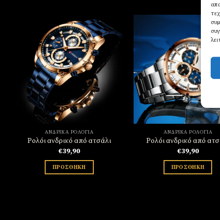
απο
τεχ
συμ
συγ
λει
Πρόσθήκη
Πρό
στην
σ
λίστα
λί
επιθυμιών
επιθ
ΑΝΔΡΙΚΆ ΡΟΛΌΓΙΑ
ΑΝΔΡΙΚΆ ΡΟΛΌΓΙΑ
Ρολόι ανδρικό από ατσάλι
Ρολόι ανδρικό από ατσ
€
39,90
€
39,90
ΠΡΟΣΘΉΚΗ
ΠΡΟΣΘΉΚΗ