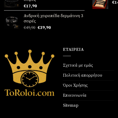
€89,90.
είναι:
€
1
€
17,90
€69,90.
Ανδρική χειροπέδα δερμάτινη 3
σειρές
Original
Η
€
49,90
€
39,90
price
τρέχουσα
was:
τιμή
€49,90.
είναι:
€39,90.
ΕΤΑΙΡΕΊΑ
Σχετικά με εμάς
Πολιτική απορρήτου
Όροι Χρήσης
Επικοινωνία
Sitemap