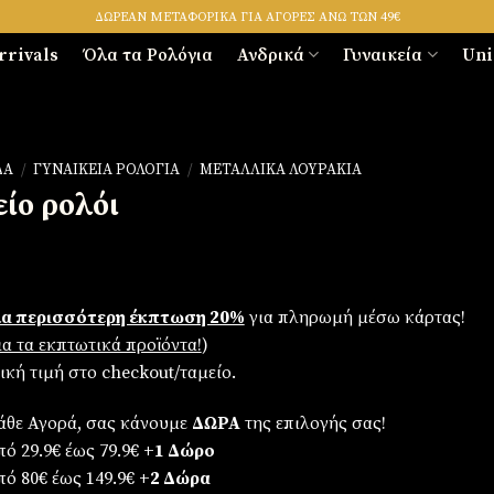
ΔΩΡΕΑΝ ΜΕΤΑΦΟΡΙΚΑ ΓΙΑ ΑΓΟΡΕΣ ΑΝΩ ΤΩΝ 49€
rrivals
Όλα τα Ρολόγια
Ανδρικά
Γυναικεία
Uni
ΔΑ
/
ΓΥΝΑΙΚΕΊΑ ΡΟΛΌΓΙΑ
/
ΜΕΤΑΛΛΙΚΆ ΛΟΥΡΆΚΙΑ
είο ρολόι
α περισσότερη έκπτωση 20%
για πληρωμή μέσω κάρτας!
για τα εκπτωτικά προϊόντα!
)
λική τιμή στο checkout/ταμείο.
άθε Αγορά, σας κάνουμε
ΔΩΡΑ
της επιλογής σας!
ό 29.9€ έως 79.9€
+1 Δώρο
πό 80€ έως 149.9€
+2 Δώρα