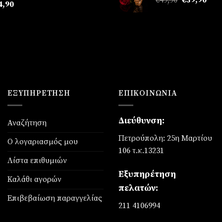
€39,
4,90
price
τρέ
was:
τιμή
€49,90.
είναι
€39,
ΕΞΥΠΗΡΈΤΗΣΗ
ΕΠΙΚΟΙΝΩΝΊΑ
Διεύθυνση:
Αναζήτηση
Πετρούπολη: 25η Μαρτίου
Ο λογαριασμός μου
106 τ.κ.13231
Λίστα επιθυμιών
Εξυπηρέτηση
Καλάθι αγορών
πελατών:
Επιβεβαίωση παραγγελίας
211 4106994