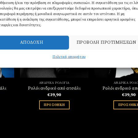
θήκευση ή/και την πρόσβαση σε πληροφορίες συσκευών. Η συγκατάθεση για τις εν λ
νολογίες θα μας επιτρέψει να επεξεργαστούμε δεδομένα προσωπικού χαρακτήρα, όπ
περιφορά περιήγησης ή μοναδικά αναγνωριστικά σε αυτόν τον ιστότοπο. Η μη
κατάθεση ή η ανάκληση της συγκατάθεσης, μπορεί να επηρεάσει αρνητικά ορισμένες
τουργίες και δυνατότητες.
σθήκη
Πρόσθήκη
την
στην
ΑΠΟΔΟΧΉ
ΠΡΟΒΟΛΉ ΠΡΟΤΙΜΉΣΕΩΝ
στα
λίστα
υμιών
επιθυμιών
Πολιτική απορρήτου
ΑΝΔΡΙΚΆ ΡΟΛΌΓΙΑ
ΑΝΔΡΙΚΆ ΡΟΛΌ
άλι
Ρολόι ανδρικό από ατσάλι
Ρολόι ανδρικό απ
€
39,90
€
39,90
ΠΡΟΣΘΉΚΗ
ΠΡΟΣΘΉΚ