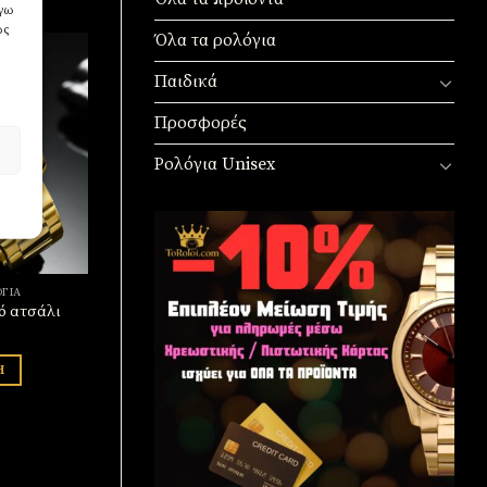
όγω
ως
Όλα τα ρολόγια
Παιδικά
Προσφορές
Πρόσθήκη
στην
λίστα
Ρολόγια Unisex
επιθυμιών
ΓΙΑ
ό ατσάλι
Η