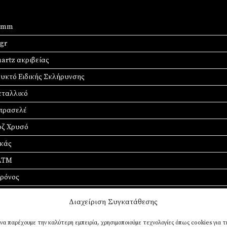
0 mm
 gr
artz ακριβείας
υκτό Ειδικής Σκλήρυνσης
ταλλικό
πρασελέ
ζ Χρυσό
κάς
ΑΤΜ
χρόνος
Διαχείριση Συγκατάθεσης
 να παρέχουμε την καλύτερη εμπειρία, χρησιμοποιούμε τεχνολογίες όπως cookies για τ