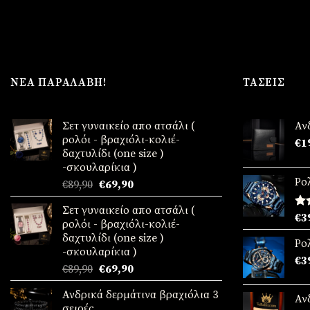
ΝΈΑ ΠΑΡΑΛΑΒΉ!
ΤΆΣΕΙΣ
Σετ γυναικείο απο ατσάλι (
Αν
ρολόι - βραχιόλι-κολιέ-
€
1
δαχτυλίδι (one size )
-σκουλαρίκια )
Ρο
Original
Η
€
89,90
€
69,90
price
τρέχουσα
Σετ γυναικείο απο ατσάλι (
was:
τιμή
Βα
€
3
ρολόι - βραχιόλι-κολιέ-
€89,90.
είναι:
μ
δαχτυλίδι (one size )
απ
€69,90.
Ρο
-σκουλαρίκια )
€
3
Original
Η
€
89,90
€
69,90
price
τρέχουσα
Ανδρικά δερμάτινα βραχιόλια 3
was:
τιμή
Αν
σειρές