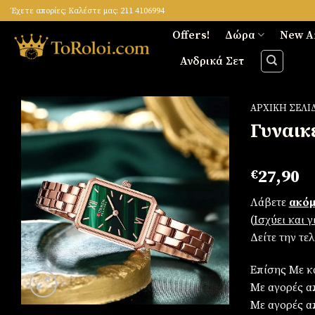
Skip
Έχετε απορίες; Καλέστε μας: 211 4106994
to
Offers!
Δώρα
New A
content
Ανδρικά Σετ
ΑΡΧΙΚΉ ΣΕΛΊ
Γυναικ
Πρόσθήκη
€
27,90
στην
λίστα
Λάβετε
ακόμ
επιθυμιών
(
Iσχύει και 
Δείτε την τε
Επίσης Με κ
Με αγορές απ
Με αγορές α