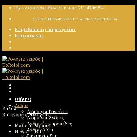
Skip
Έχετε απορίες; Καλέστε μας: 211 4106994
to
content
ΔΩΡΕΑΝ ΜΕΤΑΦΟΡΙΚΑ ΓΙΑ ΑΓΟΡΕΣ ΑΝΩ ΤΩΝ 49€
Επιβεβαίωση παραγγελίας
Επικοινωνία
Offers!
Δώρα
Καλάθι
Δώρα για Γυναίκες
Κατηγορίες Ρολογιών
Δώρα για Άνδρες
Ανδρικές χειροπέδες
Made in Japan
Ανδρικό Σετ
New Arrivals
Γυναικείο Σετ