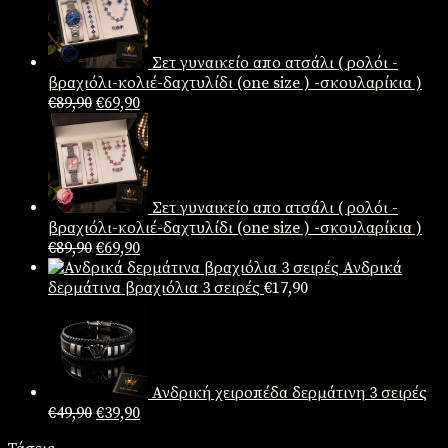
Σετ γυναικείο απο ατσάλι ( ρολόι -
βραχιόλι-κολιέ-δαχτυλίδι (one size ) -σκουλαρίκια )
Original
Η
€
89,90
€
69,90
price
τρέχουσα
was:
τιμή
€89,90.
είναι:
€69,90.
Σετ γυναικείο απο ατσάλι ( ρολόι -
βραχιόλι-κολιέ-δαχτυλίδι (one size ) -σκουλαρίκια )
Original
Η
€
89,90
€
69,90
price
τρέχουσα
Ανδρικά
was:
τιμή
δερμάτινα βραχιόλια 3 σειρές
€
17,90
€89,90.
είναι:
€69,90.
Ανδρική χειροπέδα δερμάτινη 3 σειρές
Original
Η
€
49,90
€
39,90
price
τρέχουσα