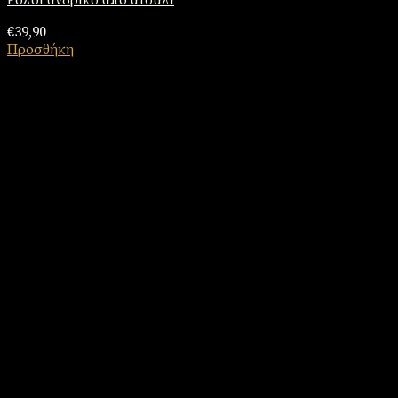
Ρολόι ανδρικό από ατσάλι
€
39,90
Προσθήκη