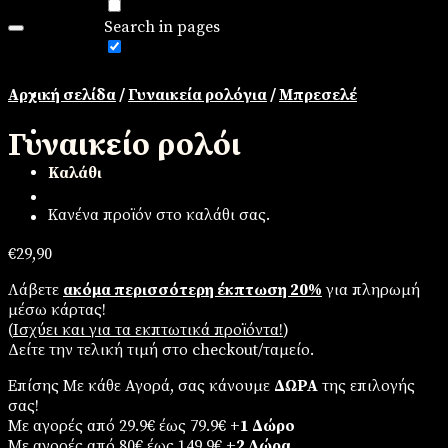
Search in pages
Πρόσθήκη στην λίστα επιθυμιών
Αρχική σελίδα
/
Γυναικεία ρολόγια
/
Μπρεσελέ
Γυναικείο ρολόι
Καλάθι
Κανένα προϊόν στο καλάθι σας.
€
29,90
Λάβετε
ακόμα περισσότερη έκπτωση 20%
για πληρωμή
μέσω κάρτας!
(
Iσχύει και για τα εκπτωτικά προϊόντα!
)
Δείτε την τελική τιμή στο checkout/ταμείο.
Επίσης Με κάθε Αγορά, σας κάνουμε
ΔΩΡΑ
της επιλογής
σας!
Με αγορές από 29.9€ έως 79.9€
+1 Δώρο
Με αγορές από 80€ έως 149.9€
+2 Δώρα