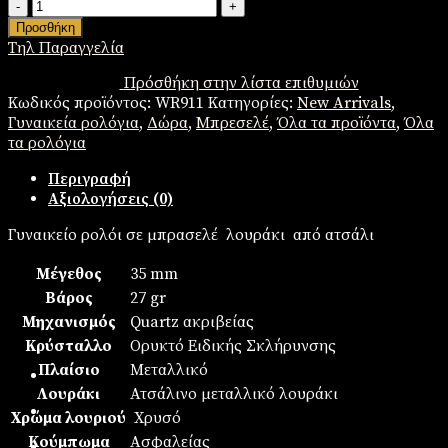
Γυναικείο
ρολόι
Προσθήκη
ποσότητα
Τηλ Παραγγελία
Πρόσθήκη στην λίστα επιθυμιών
Κωδικός προϊόντος:
WR911
Κατηγορίες:
New Arrivals
,
Γυναικεία ρολόγια
,
Δώρα
,
Μπρεσελέ
,
Όλα τα προϊόντα
,
Όλα
τα ρολόγια
Περιγραφή
Αξιολογήσεις (0)
Γυναικείο ρολόι σε μπρασελέ λουράκι από ατσάλι
Μέγεθος
35 mm
Βάρος
27 gr
Μηχανισμός
Quartz ακριβείας
Κρύσταλλο
Ορυκτό Ειδικής Σκλήρυνσης
Πλαίσιο
Mεταλλικό
Λουράκι
Ατσάλινο μεταλλικό λουράκι
Χρώμα λουριού
Χρυσό
Κούμπωμα
Ασφαλείας