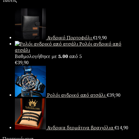
Τάσεις
was:
τιμή
€49,90.
είναι:
€39,90.
Ανδρικό Πορτοφόλι
€
19,90
Ρολόι ανδρικό από
ατσάλι
Βαθμολογήθηκε με
5.00
από 5
€
39,90
Ρολόι ανδρικό από ατσάλι
€
39,90
Ανδρικα δερμάτινα βραχιόλια
€
14,90