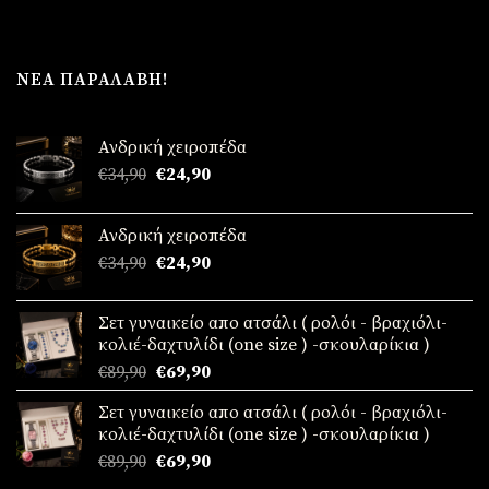
ΝΈΑ ΠΑΡΑΛΑΒΉ!
Ανδρική χειροπέδα
Original
Η
€
34,90
€
24,90
price
τρέχουσα
was:
τιμή
Ανδρική χειροπέδα
€34,90.
είναι:
Original
Η
€
34,90
€
24,90
€24,90.
price
τρέχουσα
was:
τιμή
Σετ γυναικείο απο ατσάλι ( ρολόι - βραχιόλι-
€34,90.
είναι:
κολιέ-δαχτυλίδι (one size ) -σκουλαρίκια )
€24,90.
Original
Η
€
89,90
€
69,90
price
τρέχουσα
Σετ γυναικείο απο ατσάλι ( ρολόι - βραχιόλι-
was:
τιμή
κολιέ-δαχτυλίδι (one size ) -σκουλαρίκια )
€89,90.
είναι:
Original
Η
€
89,90
€
69,90
€69,90.
price
τρέχουσα