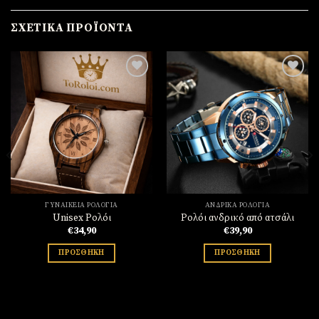
ΣΧΕΤΙΚΆ ΠΡΟΪΌΝΤΑ
Πρόσθήκη
Πρόσθήκη
στην
στην
λίστα
λίστα
επιθυμιών
επιθυμιών
ΓΥΝΑΙΚΕΊΑ ΡΟΛΌΓΙΑ
ΑΝΔΡΙΚΆ ΡΟΛΌΓΙΑ
Unisex Ρολόι
Ρολόι ανδρικό από ατσάλι
€
34,90
€
39,90
ΠΡΟΣΘΉΚΗ
ΠΡΟΣΘΉΚΗ