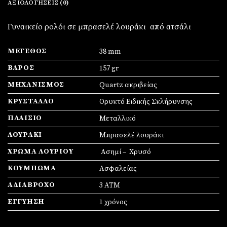
ΑΞΙΟΛΟΓΉΣΕΙΣ (0)
Γυναικείο ρολόι σε μπρασελέ λουράκι από ατσάλι
ΜΈΓΕΘΟΣ
38 mm
ΒΆΡΟΣ
157 gr
ΜΗΧΑΝΙΣΜΌΣ
Quartz ακριβείας
ΚΡΎΣΤΑΛΛΟ
Ορυκτό Ειδικής Σκλήρυνσης
ΠΛΑΊΣΙΟ
Mεταλλικό
ΛΟΥΡΆΚΙ
Μπρασελέ λουράκι
ΧΡΏΜΑ ΛΟΥΡΙΟΎ
Ασημί – Χρυσό
ΚΟΎΜΠΩΜΑ
Ασφαλείας
ΑΔΙΆΒΡΟΧΟ
3 ΑΤΜ
ΕΓΓΎΗΣΗ
1 χρόνος