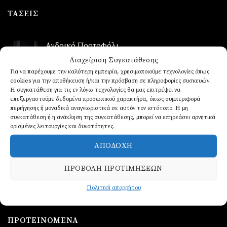
was:
τιμή
ΤΆΣΕΙΣ
€89,90.
είναι:
€69,90.
Ανδρικό Πορτοφόλι
€
19,90
Διαχείριση Συγκατάθεσης
Για να παρέχουμε την καλύτερη εμπειρία, χρησιμοποιούμε τεχνολογίες όπως
cookies για την αποθήκευση ή/και την πρόσβαση σε πληροφορίες συσκευών.
Ρολόι ανδρικό από ατσάλι
Η συγκατάθεση για τις εν λόγω τεχνολογίες θα μας επιτρέψει να
επεξεργαστούμε δεδομένα προσωπικού χαρακτήρα, όπως συμπεριφορά
περιήγησης ή μοναδικά αναγνωριστικά σε αυτόν τον ιστότοπο. Η μη
Βαθμολογήθηκε
€
39,90
συγκατάθεση ή η ανάκληση της συγκατάθεσης, μπορεί να επηρεάσει αρνητικά
με
5.00
ορισμένες λειτουργίες και δυνατότητες.
από 5
Ρολόι ανδρικό από ατσάλι
€
39,90
ΑΠΟΔΟΧΉ
ΠΡΟΒΟΛΉ ΠΡΟΤΙΜΉΣΕΩΝ
Ανδρικα δερμάτινα βραχιόλια
€
14,90
Πολιτική απορρήτου
ΠΡΟΤΕΙΝΌΜΕΝΑ