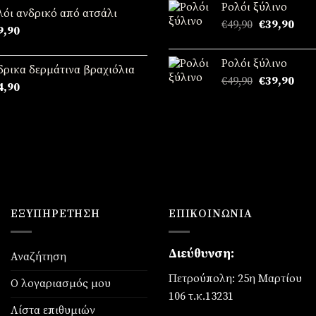
Ρολόι ξύλινο
ό 5
€49,90.
είναι
λόι ανδρικό από ατσάλι
Original
Η
€
49,90
€
39,90
€39,
9,90
price
τρέ
was:
τιμή
Ρολόι ξύλινο
€49,90.
είναι
δρικα δερμάτινα βραχιόλια
Original
Η
€
49,90
€
39,90
€39,
4,90
price
τρέ
was:
τιμή
€49,90.
είναι
€39,
ΕΞΥΠΗΡΈΤΗΣΗ
ΕΠΙΚΟΙΝΩΝΊΑ
Διεύθυνση:
Αναζήτηση
Πετρούπολη: 25η Μαρτίου
Ο λογαριασμός μου
106 τ.κ.13231
Λίστα επιθυμιών