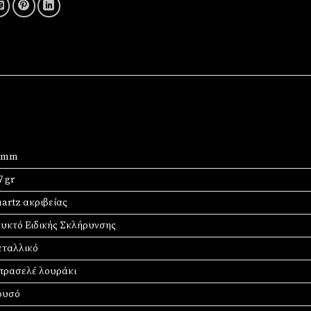
8 mm
7 gr
artz ακριβείας
υκτό Ειδικής Σκλήρυνσης
ταλλικό
ρασελέ λουράκι
ρυσό