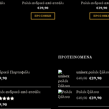
άλι
Ρολόι ανδρικό από ατσάλι
Ρολόι ανδρικό απ
€
39,90
€
39,90
ΠΡΟΣΘΉΚΗ
ΠΡΟΣΘΉΚ
ΠΡΟΤΕΙΝΌΜΕΝΑ
δρικό Πορτοφόλι
unisex ρολόι ξύλι
Original
Η
9,90
€
49,90
€
39,90
price
τρέ
was:
τιμή
λόι ανδρικό από ατσάλι
Ρολόι ξύλινο
€49,90.
είναι
Original
Η
€
49,90
€
39,90
€39,
price
τρέ
θμολογήθηκε
9,90
was:
τιμή
ε
5.00