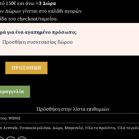
πό 150€ και άνω
+3 Δώρα
ων Δώρων γίνεται στο καλάθι αγορών
ίδα του checkout/ταμείου.
ρά για ένα αγαπημένο πρόσωπο;
Προσθήκη συσκευασίας δώρου
λόι ποσότητα
ΠΡΟΣΘΉΚΗ
αραγγελία
Πρόσθήκη στην λίστα επιθυμιών
ντος:
WR932
 Arrivals
,
Γυναικεία ρολόγια
,
Δώρα
,
Μπρεσελέ
,
Όλα τα προϊόντα
,
Όλα τα ρολό