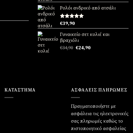
με
5.00
:
από 5
Ρολόι ανδρικό από ατσάλι
90.
χουσα
Βαθμολογήθηκε
€
39,90
με
5.00
:
από 5
Γυναικείο σετ κολιέ και
90.
χουσα
βραχιόλι
Original
Η
€
34,90
€
24,90
:
price
τρέχουσα
90.
was:
τιμή
€34,90.
είναι:
€24,90.
ΚΑΤΆΣΤΗΜΑ
ΑΣΦΑΛΕΙΣ ΠΛΗΡΩΜΕΣ
Πραγματοποιήστε με
ασφάλεια τις ηλεκτρονικές
σας πληρωμές καθώς το
πιστοποιητικό ασφαλείας