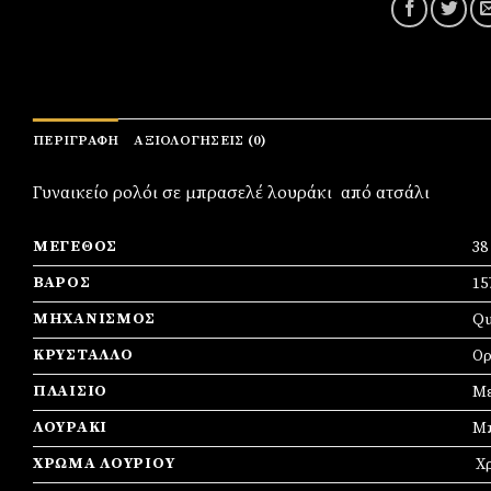
ΠΕΡΙΓΡΑΦΉ
ΑΞΙΟΛΟΓΉΣΕΙΣ (0)
Γυναικείο ρολόι σε μπρασελέ λουράκι από ατσάλι
ΜΈΓΕΘΟΣ
3
ΒΆΡΟΣ
15
ΜΗΧΑΝΙΣΜΌΣ
Qu
ΚΡΎΣΤΑΛΛΟ
Ορ
ΠΛΑΊΣΙΟ
Mε
ΛΟΥΡΆΚΙ
Μπ
ΧΡΏΜΑ ΛΟΥΡΙΟΎ
Χ