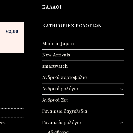
ΚΑΛΆΘΙ
ΚΑΤΗΓΟΡΊΕΣ ΡΟΛΟΓΙΏΝ
€2,00
Made in Japan
New Arrivals
smartwatch
Ανδρικά πορτοφόλια
Ανδρικά ρολόγια
Ανδρικά Σέτ
Γυναικεια δαχτυλίδια
Γυναικεία ρολόγια
για
Αδιάβροχα