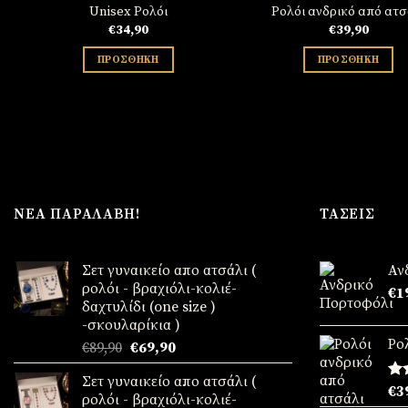
Unisex Ρολόι
Ρολόι ανδρικό από ατσ
€
34,90
€
39,90
ΠΡΟΣΘΉΚΗ
ΠΡΟΣΘΉΚΗ
ΝΈΑ ΠΑΡΑΛΑΒΉ!
ΤΆΣΕΙΣ
Σετ γυναικείο απο ατσάλι (
Αν
ρολόι - βραχιόλι-κολιέ-
€
1
δαχτυλίδι (one size )
-σκουλαρίκια )
Ρο
Original
Η
€
89,90
€
69,90
price
τρέχουσα
Σετ γυναικείο απο ατσάλι (
was:
τιμή
Βα
€
3
ρολόι - βραχιόλι-κολιέ-
€89,90.
είναι:
μ