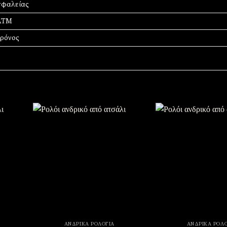
φαλείας
ΑΤΜ
χρόνος
σθήκη
Πρόσθήκη
την
στην
στα
λίστα
υμιών
επιθυμιών
ΑΝΔΡΙΚΆ ΡΟΛΌΓΙΑ
ΑΝΔΡΙΚΆ ΡΟΛΌ