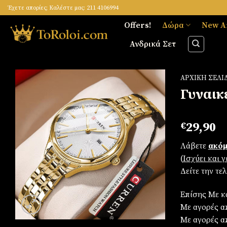
Skip
Έχετε απορίες; Καλέστε μας: 211 4106994
to
Offers!
Δώρα
New A
content
Ανδρικά Σετ
ΑΡΧΙΚΉ ΣΕΛΊ
Γυναικ
Πρόσθήκη
€
29,90
στην
λίστα
Λάβετε
ακόμ
επιθυμιών
(
Iσχύει και 
Δείτε την τε
Επίσης Με κ
Με αγορές απ
Με αγορές α