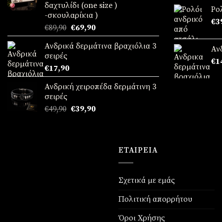
δαχτυλίδι (one size )
απ
€69,90.
Ρο
-σκουλαρίκια )
€
3
Original
Η
€
89,90
€
69,90
price
τρέχουσα
Ανδρικά δερμάτινα βραχιόλια 3
was:
τιμή
Αν
σειρές
€89,90.
είναι:
€
1
€
17,90
€69,90.
Ανδρική χειροπέδα δερμάτινη 3
σειρές
Original
Η
€
49,90
€
39,90
price
τρέχουσα
was:
τιμή
€49,90.
είναι:
€39,90.
ΕΤΑΙΡΕΊΑ
Σχετικά με εμάς
Πολιτική απορρήτου
Όροι Χρήσης