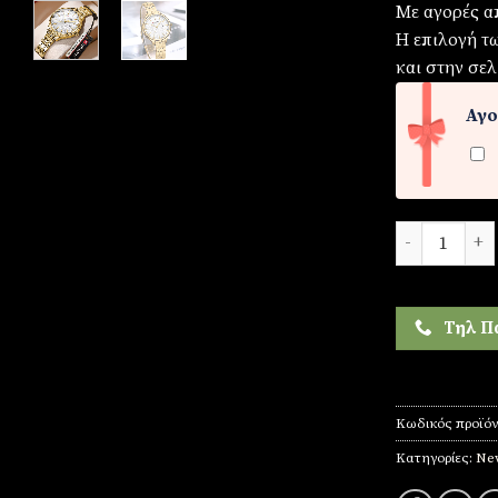
Με αγορές α
Η επιλογή τ
και στην σελ
Αγο
Γυναικείο ρο
Τηλ Π
Κωδικός προϊό
Κατηγορίες:
New