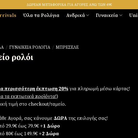
ΔΩΡΕΑΝ ΜΕΤΑΦΟΡΙΚΑ ΓΙΑ ΑΓΟΡΕΣ ΑΝΩ ΤΩΝ 49€
rrivals
Όλα τα Ρολόγια
Ανδρικά
Γυναικεία
Uni
ΔΑ
/
ΓΥΝΑΙΚΕΊΑ ΡΟΛΌΓΙΑ
/
ΜΠΡΕΣΕΛΈ
είο ρολόι
α περισσότερη έκπτωση 20%
για πληρωμή μέσω κάρτας!
για τα εκπτωτικά προϊόντα!
)
λική τιμή στο checkout/ταμείο.
άθε Αγορά, σας κάνουμε
ΔΩΡΑ
της επιλογής σας!
ό 29.9€ έως 79.9€
+1 Δώρο
πό 80€ έως 149.9€
+2 Δώρα