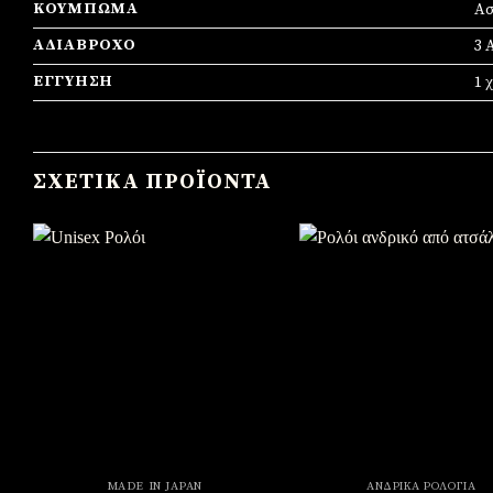
ΚΟΎΜΠΩΜΑ
Ασ
ΑΔΙΆΒΡΟΧΟ
3 
ΕΓΓΎΗΣΗ
1 
ΣΧΕΤΙΚΆ ΠΡΟΪΌΝΤΑ
Πρόσθήκη
Πρό
στην
σ
λίστα
λί
επιθυμιών
επιθ
MADE IN JAPAN
ΑΝΔΡΙΚΆ ΡΟΛΌΓΙΑ