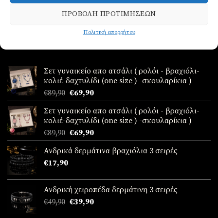
ΠΡΟΒΟΛΉ ΠΡΟΤΙΜΉΣΕΩΝ
Πολιτική απορρήτου
ΝΈΑ ΠΑΡΑΛΑΒΉ!
Σετ γυναικείο απο ατσάλι ( ρολόι - βραχιόλι-
κολιέ-δαχτυλίδι (one size ) -σκουλαρίκια )
Original
Η
€
89,90
€
69,90
price
τρέχουσα
Σετ γυναικείο απο ατσάλι ( ρολόι - βραχιόλι-
was:
τιμή
κολιέ-δαχτυλίδι (one size ) -σκουλαρίκια )
€89,90.
είναι:
Original
Η
€
89,90
€
69,90
€69,90.
price
τρέχουσα
Ανδρικά δερμάτινα βραχιόλια 3 σειρές
was:
τιμή
€
17,90
€89,90.
είναι:
€69,90.
Ανδρική χειροπέδα δερμάτινη 3 σειρές
Original
Η
€
49,90
€
39,90
price
τρέχουσα