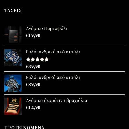
was:
τιμή
€49,90.
είναι:
ΤΆΣΕΙΣ
€39,90.
Ανδρικό Πορτοφόλι
€
19,90
Ρολόι ανδρικό από ατσάλι
Βαθμολογήθηκε
€
39,90
με
5.00
από 5
Ρολόι ανδρικό από ατσάλι
€
39,90
Ανδρικα δερμάτινα βραχιόλια
€
14,90
ΠΡΟΤΕΙΝΌΜΕΝΑ