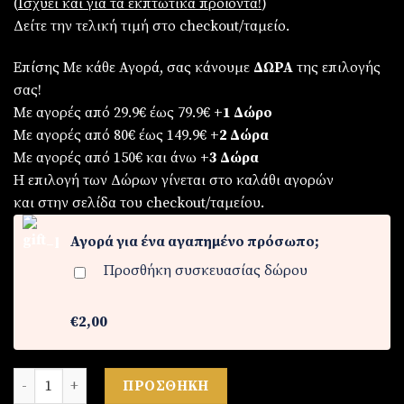
(
Iσχύει και για τα εκπτωτικά προϊόντα!
)
€29,90.
Δείτε την τελική τιμή στο checkout/ταμείο.
Επίσης Με κάθε Αγορά, σας κάνουμε
ΔΩΡΑ
της επιλογής
σας!
Με αγορές από 29.9€ έως 79.9€
+1 Δώρο
Με αγορές από 80€ έως 149.9€
+2 Δώρα
Με αγορές από 150€ και άνω
+3 Δώρα
Η επιλογή των Δώρων γίνεται στο καλάθι αγορών
και στην σελίδα του checkout/ταμείου.
Αγορά για ένα αγαπημένο πρόσωπο;
Προσθήκη συσκευασίας δώρου
€2,00
Γυναικείο σετ κολιέ και σκουλαρίκια ποσότητα
ΠΡΟΣΘΉΚΗ