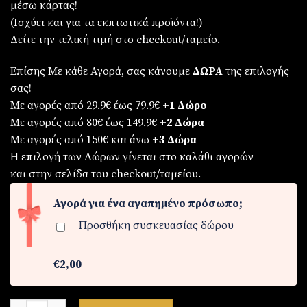
μέσω κάρτας!
€79,90.
είναι:
(
Iσχύει και για τα εκπτωτικά προϊόντα!
)
€69,90.
Δείτε την τελική τιμή στο checkout/ταμείο.
Επίσης Με κάθε Αγορά, σας κάνουμε
ΔΩΡΑ
της επιλογής
σας!
Με αγορές από 29.9€ έως 79.9€
+1 Δώρο
Με αγορές από 80€ έως 149.9€
+2 Δώρα
Με αγορές από 150€ και άνω
+3 Δώρα
Η επιλογή των Δώρων γίνεται στο καλάθι αγορών
και στην σελίδα του checkout/ταμείου.
Αγορά για ένα αγαπημένο πρόσωπο;
Προσθήκη συσκευασίας δώρου
€2,00
Σετ γυναικείο ρολόι-βραχιόλι-κολιέ-δαχτυλίδι-σκουλαρίκια π