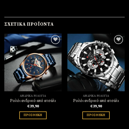
ΣΧΕΤΙΚΆ ΠΡΟΪΌΝΤΑ
Πρόσθήκη
Πρόσθήκη
στην
στην
λίστα
λίστα
επιθυμιών
επιθυμιών
ΑΝΔΡΙΚΆ ΡΟΛΌΓΙΑ
ΑΝΔΡΙΚΆ ΡΟΛΌΓΙΑ
Ρολόι ανδρικό από ατσάλι
Ρολόι ανδρικό από ατσάλι
€
39,90
€
39,90
ΠΡΟΣΘΉΚΗ
ΠΡΟΣΘΉΚΗ