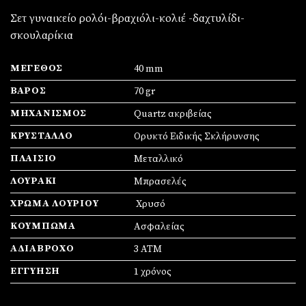
Σετ γυναικείο ρολόι-βραχιόλι-κολιέ -δαχτυλίδι-
σκουλαρίκια
ΜΈΓΕΘΟΣ
40 mm
ΒΆΡΟΣ
70 gr
ΜΗΧΑΝΙΣΜΌΣ
Quartz ακριβείας
ΚΡΎΣΤΑΛΛΟ
Ορυκτό Ειδικής Σκλήρυνσης
ΠΛΑΊΣΙΟ
Mεταλλικό
ΛΟΥΡΆΚΙ
Μπρασελές
ΧΡΏΜΑ ΛΟΥΡΙΟΎ
Χρυσό
ΚΟΎΜΠΩΜΑ
Ασφαλείας
ΑΔΙΆΒΡΟΧΟ
3 ΑΤΜ
ΕΓΓΎΗΣΗ
1 χρόνος