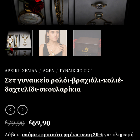
ΑΡΧΙΚΉ ΣΕΛΊΔΑ
/
ΔΏΡΑ
/
ΓΥΝΑΙΚΕΊΟ ΣΕΤ
Σετ γυναικείο ρολόι-βραχιόλι-κολιέ-
δαχτυλίδι-σκουλαρίκια
Original
Η
€
79,90
€
69,90
price
τρέχουσα
Λάβετε
ακόμα περισσότερη έκπτωση 20%
για πληρωμή
was:
τιμή