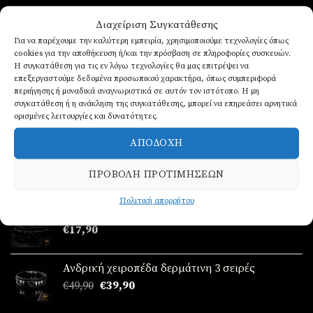
Διαχείριση Συγκατάθεσης
Για να παρέχουμε την καλύτερη εμπειρία, χρησιμοποιούμε τεχνολογίες όπως
ΝΈΑ ΠΑΡΑΛΑΒΉ!
cookies για την αποθήκευση ή/και την πρόσβαση σε πληροφορίες συσκευών.
Η συγκατάθεση για τις εν λόγω τεχνολογίες θα μας επιτρέψει να
επεξεργαστούμε δεδομένα προσωπικού χαρακτήρα, όπως συμπεριφορά
περιήγησης ή μοναδικά αναγνωριστικά σε αυτόν τον ιστότοπο. Η μη
Σετ γυναικείο απο ατσάλι ( ρολόι - βραχιόλι-
συγκατάθεση ή η ανάκληση της συγκατάθεσης, μπορεί να επηρεάσει αρνητικά
κολιέ-δαχτυλίδι (one size ) -σκουλαρίκια )
ορισμένες λειτουργίες και δυνατότητες.
Original
Η
€
89,90
€
69,90
ΑΠΟΔΟΧΉ
price
τρέχουσα
Σετ γυναικείο απο ατσάλι ( ρολόι - βραχιόλι-
was:
τιμή
κολιέ-δαχτυλίδι (one size ) -σκουλαρίκια )
€89,90.
είναι:
ΠΡΟΒΟΛΉ ΠΡΟΤΙΜΉΣΕΩΝ
Original
Η
€
89,90
€
69,90
€69,90.
price
τρέχουσα
Πολιτική απορρήτου
Ανδρικά δερμάτινα βραχιόλια 3 σειρές
was:
τιμή
€
17,90
€89,90.
είναι:
€69,90.
Ανδρική χειροπέδα δερμάτινη 3 σειρές
Original
Η
€
49,90
€
39,90
price
τρέχουσα