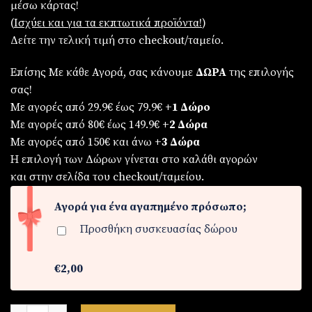
μέσω κάρτας!
€99,90.
είναι:
(
Iσχύει και για τα εκπτωτικά προϊόντα!
)
€89,90.
Δείτε την τελική τιμή στο checkout/ταμείο.
Επίσης Με κάθε Αγορά, σας κάνουμε
ΔΩΡΑ
της επιλογής
σας!
Με αγορές από 29.9€ έως 79.9€
+1 Δώρο
Με αγορές από 80€ έως 149.9€
+2 Δώρα
Με αγορές από 150€ και άνω
+3 Δώρα
Η επιλογή των Δώρων γίνεται στο καλάθι αγορών
και στην σελίδα του checkout/ταμείου.
Αγορά για ένα αγαπημένο πρόσωπο;
Προσθήκη συσκευασίας δώρου
€2,00
Σετ γυναικείο ρολόι-βραχιόλι-κολιέ-δαχτυλίδι-σκουλαρίκια α