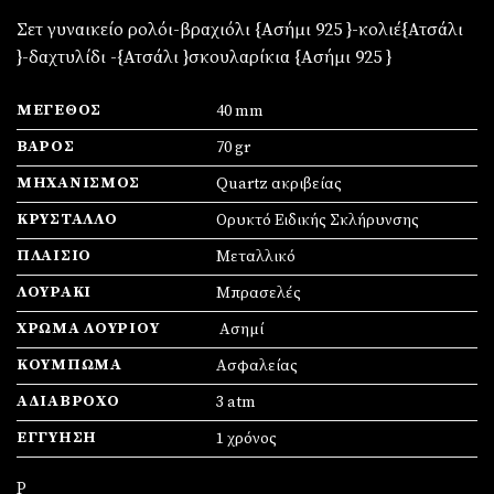
Σετ γυναικείο ρολόι-βραχιόλι {Ασήμι 925 }-κολιέ{Ατσάλι
}-δαχτυλίδι -{Ατσάλι }σκουλαρίκια {Ασήμι 925 }
ΜΈΓΕΘΟΣ
40 mm
ΒΆΡΟΣ
70 gr
ΜΗΧΑΝΙΣΜΌΣ
Quartz ακριβείας
ΚΡΎΣΤΑΛΛΟ
Ορυκτό Ειδικής Σκλήρυνσης
ΠΛΑΊΣΙΟ
Mεταλλικό
ΛΟΥΡΆΚΙ
Μπρασελές
ΧΡΏΜΑ ΛΟΥΡΙΟΎ
Ασημί
ΚΟΎΜΠΩΜΑ
Ασφαλείας
ΑΔΙΆΒΡΟΧΟ
3 atm
ΕΓΓΎΗΣΗ
1 χρόνος
Ρ