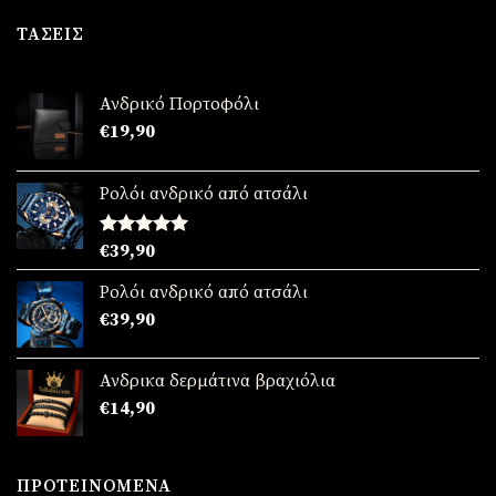
was:
τιμή
€49,90.
είναι:
ΤΆΣΕΙΣ
€39,90.
Ανδρικό Πορτοφόλι
€
19,90
Ρολόι ανδρικό από ατσάλι
Βαθμολογήθηκε
€
39,90
με
5.00
από 5
Ρολόι ανδρικό από ατσάλι
€
39,90
Ανδρικα δερμάτινα βραχιόλια
€
14,90
ΠΡΟΤΕΙΝΌΜΕΝΑ