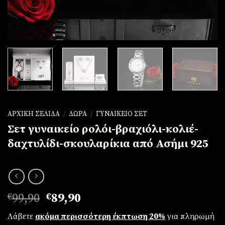
ΑΡΧΙΚΉ ΣΕΛΊΔΑ
/
ΔΏΡΑ
/
ΓΥΝΑΙΚΕΊΟ ΣΕΤ
Σετ γυναικείο ρολόι-βραχιόλι-κολιέ-
δαχτυλίδι-σκουλαρίκια από Ασήμι 925
Original
Η
€
99,90
€
89,90
price
τρέχουσα
Λάβετε
ακόμα περισσότερη έκπτωση 20%
για πληρωμή
was:
τιμή