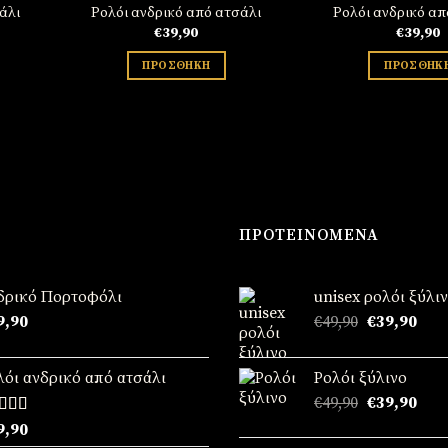
άλι
Ρολόι ανδρικό από ατσάλι
Ρολόι ανδρικό απ
€
39,90
€
39,90
ε
ΠΡΟΣΘΉΚΗ
ΠΡΟΣΘΉΚ
ΠΡΟΤΕΙΝΌΜΕΝΑ
δρικό Πορτοφόλι
unisex ρολόι ξύλι
Original
Η
9,90
€
49,90
€
39,90
price
τρέ
was:
τιμή
λόι ανδρικό από ατσάλι
Ρολόι ξύλινο
€49,90.
είναι
Original
Η
€
49,90
€
39,90
€39,
price
τρέ
θμολογήθηκε
9,90
was:
τιμή
5.00
από