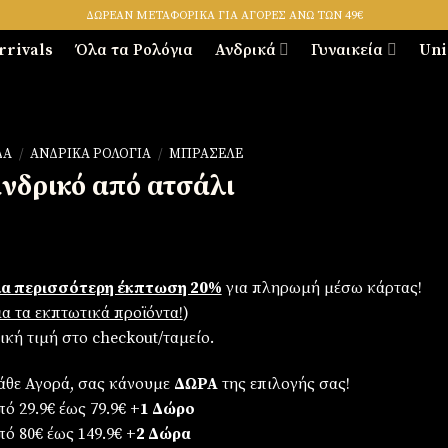
ΔΩΡΕΑΝ ΜΕΤΑΦΟΡΙΚΑ ΓΙΑ ΑΓΟΡΕΣ ΑΝΩ ΤΩΝ 49€
rrivals
Όλα τα Ρολόγια
Ανδρικά
Γυναικεία
Uni
ΔΑ
/
ΑΝΔΡΙΚΆ ΡΟΛΌΓΙΑ
/
ΜΠΡΑΣΕΛΈ
ανδρικό από ατσάλι
α περισσότερη έκπτωση 20%
για πληρωμή μέσω κάρτας!
για τα εκπτωτικά προϊόντα!
)
λική τιμή στο checkout/ταμείο.
άθε Αγορά, σας κάνουμε
ΔΩΡΑ
της επιλογής σας!
ό 29.9€ έως 79.9€
+1 Δώρο
πό 80€ έως 149.9€
+2 Δώρα