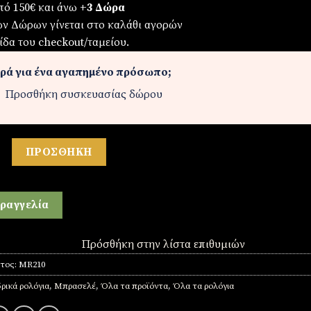
πό 150€ και άνω
+3 Δώρα
ων Δώρων γίνεται στο καλάθι αγορών
ίδα του checkout/ταμείου.
ρά για ένα αγαπημένο πρόσωπο;
Προσθήκη συσκευασίας δώρου
ό από ατσάλι ποσότητα
ΠΡΟΣΘΉΚΗ
ραγγελία
Πρόσθήκη στην λίστα επιθυμιών
ντος:
MR210
ρικά ρολόγια
,
Μπρασελέ
,
Όλα τα προϊόντα
,
Όλα τα ρολόγια