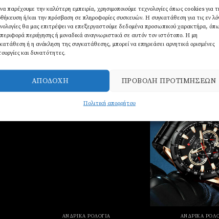
φαλείας
 να παρέχουμε την καλύτερη εμπειρία, χρησιμοποιούμε τεχνολογίες όπως cookies για τ
θήκευση ή/και την πρόσβαση σε πληροφορίες συσκευών. Η συγκατάθεση για τις εν λ
ΑΤΜ
νολογίες θα μας επιτρέψει να επεξεργαστούμε δεδομένα προσωπικού χαρακτήρα, όπ
περιφορά περιήγησης ή μοναδικά αναγνωριστικά σε αυτόν τον ιστότοπο. Η μη
χρόνος
κατάθεση ή η ανάκληση της συγκατάθεσης, μπορεί να επηρεάσει αρνητικά ορισμένες
τουργίες και δυνατότητες.
ΑΠΟΔΟΧΉ
ΠΡΟΒΟΛΉ ΠΡΟΤΙΜΉΣΕΩΝ
Πολιτική απορρήτου
Πρόσθήκη στην λίστα
Πρόσθήκη στην λί
επιθυμιών
επιθυμιών
ΑΝΔΡΙΚΆ ΡΟΛΌΓΙΑ
ΑΝΔΡΙΚΆ ΡΟΛΌ