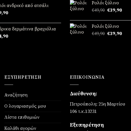
Ρολόι ξύλινο
€49,90.
είναι
λόι ανδρικό από ατσάλι
Original
Η
€
49,90
€
39,90
€39,
9,90
price
τρέ
was:
τιμή
Ρολόι ξύλινο
€49,90.
είναι
δρικα δερμάτινα βραχιόλια
Original
Η
€
49,90
€
39,90
€39,
4,90
price
τρέ
was:
τιμή
€49,90.
είναι
€39,
ΕΞΥΠΗΡΈΤΗΣΗ
ΕΠΙΚΟΙΝΩΝΊΑ
Διεύθυνση:
Αναζήτηση
Πετρούπολη: 25η Μαρτίου
Ο λογαριασμός μου
106 τ.κ.13231
Λίστα επιθυμιών
Εξυπηρέτηση
Καλάθι αγορών