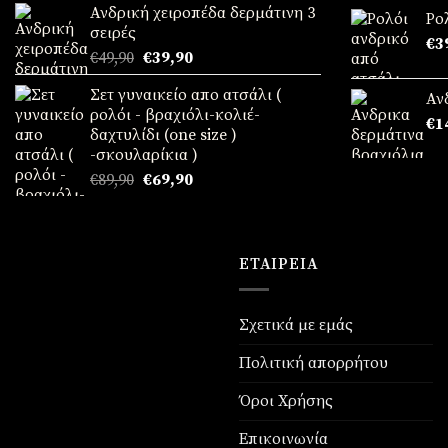
Ανδρική χειροπέδα δερμάτινη 3
5
was:
τιμή
Ρο
σειρές
€49,90.
είναι:
€
3
Original
Η
€
49,90
€
39,90
€39,90.
price
τρέχουσα
Σετ γυναικείο απο ατσάλι (
was:
τιμή
Αν
ρολόι - βραχιόλι-κολιέ-
€49,90.
είναι:
€
1
δαχτυλίδι (one size )
€39,90.
-σκουλαρίκια )
Original
Η
€
89,90
€
69,90
price
τρέχουσα
was:
τιμή
€89,90.
είναι:
€69,90.
ΕΤΑΙΡΕΊΑ
Σχετικά με εμάς
Πολιτική απορρήτου
Όροι Χρήσης
Επικοινωνία