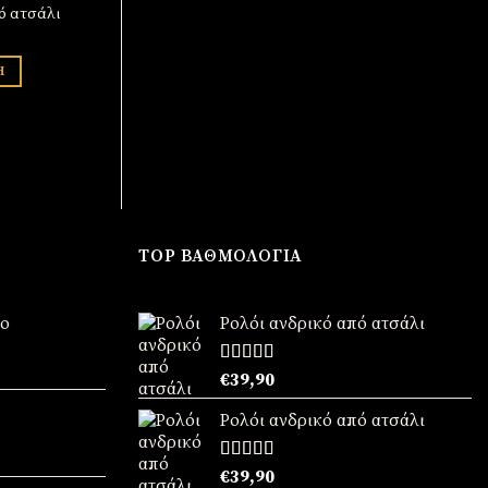
ό ατσάλι
Ρολόι ανδρικό από ατσάλι
Ρολόι un
€
39,90
€
4
Η
ΠΡΟΣΘΉΚΗ
ΠΡΟ
TOP ΒΑΘΜΟΛΟΓΊΑ
νο
Ρολόι ανδρικό από ατσάλι
χουσα
Βαθμολογήθηκε
€
39,90
με
5.00
από
5
:
Ρολόι ανδρικό από ατσάλι
90.
χουσα
Βαθμολογήθηκε
€
39,90