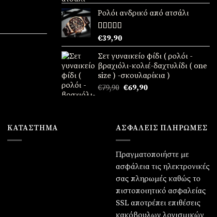
με
5.00
από
:
5
Ρολόι ανδρικό από ατσάλι
90.
χουσα
Βαθμολογήθηκε
€
39,90
με
5.00
από
:
5
Σετ γυναικείο φίδι ( ρολόι -
90.
χουσα
βραχιόλι-κολιέ-δαχτυλίδι ( one
size ) -σκουλαρίκια )
:
Original
Η
€
79,90
€
69,90
90.
price
τρέχουσα
was:
τιμή
€79,90.
είναι:
ΚΑΤΆΣΤΗΜΑ
ΑΣΦΑΛΕΙΣ ΠΛΗΡΩΜΕΣ
€69,90.
Πραγματοποιήστε με
ασφάλεια τις ηλεκτρονικές
σας πληρωμές καθώς το
πιστοποιητικό ασφαλείας
SSL αποτρέπει επιθέσεις
κακόβουλων λογισμικών