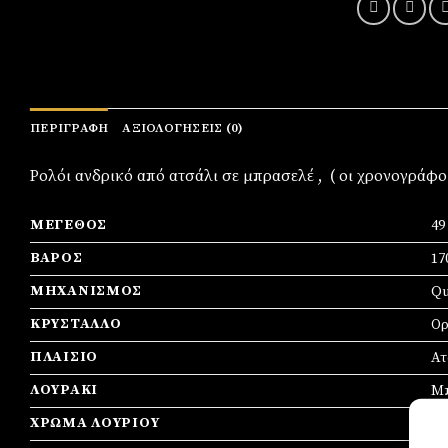
ΠΕΡΙΓΡΑΦΉ
ΑΞΙΟΛΟΓΉΣΕΙΣ (0)
Ρολόι ανδρικό από ατσάλι σε μπρασελέ , ( οι χρονογράφ
ΜΈΓΕΘΟΣ
4
ΒΆΡΟΣ
17
ΜΗΧΑΝΙΣΜΌΣ
Qu
ΚΡΎΣΤΑΛΛΟ
Ορ
ΠΛΑΊΣΙΟ
Ατ
ΛΟΥΡΆΚΙ
Μ
ΧΡΏΜΑ ΛΟΥΡΙΟΎ
Ασ