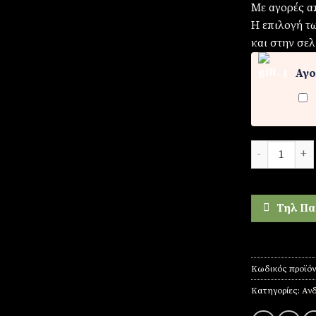
Με αγορές α
Η επιλογή τ
και στην σελ
Αγο
Ρολόι ανδρικ
Τηλ Πα
Κωδικός προϊό
Κατηγορίες:
Ανδ