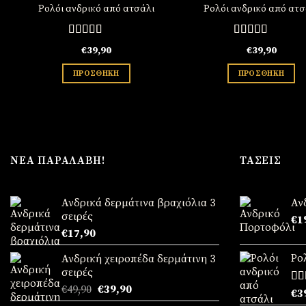
Ρολόι ανδρικό από ατσάλι
Ρολόι ανδρικό από ατσ
Βαθμολογήθηκε
Βαθμολογήθηκ
€
39,90
€
39,90
με
5.00
από
με
5.00
από
5
5
ΠΡΟΣΘΉΚΗ
ΠΡΟΣΘΉΚΗ
ΝΈΑ ΠΑΡΑΛΑΒΉ!
ΤΆΣΕΙΣ
Ανδρικά δερμάτινα βραχιόλια 3
Αν
σειρές
€
1
€
17,90
Ρο
Ανδρική χειροπέδα δερμάτινη 3
σειρές
Original
Η
€
49,90
€
39,90
Βα
€
3
price
τρέχουσα
με