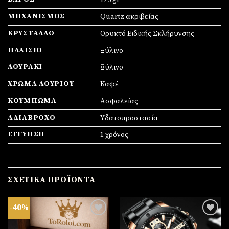
125 gr
ΜΗΧΑΝΙΣΜΌΣ
Quartz ακριβείας
ΚΡΎΣΤΑΛΛΟ
Ορυκτό Ειδικής Σκλήρυνσης
ΠΛΑΊΣΙΟ
Ξύλινο
ΛΟΥΡΆΚΙ
Ξύλινο
ΧΡΏΜΑ ΛΟΥΡΙΟΎ
Καφέ
ΚΟΎΜΠΩΜΑ
Ασφαλείας
ΑΔΙΆΒΡΟΧΟ
Υδατοπροστασία
ΕΓΓΎΗΣΗ
1 χρόνος
ΣΧΕΤΙΚΆ ΠΡΟΪΌΝΤΑ
-40%