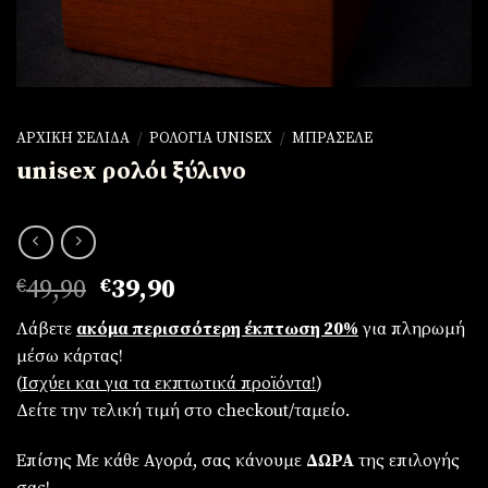
ΑΡΧΙΚΉ ΣΕΛΊΔΑ
/
ΡΟΛΌΓΙΑ UNISEX
/
ΜΠΡΑΣΕΛΈ
unisex ρολόι ξύλινο
Original
Η
€
49,90
€
39,90
price
τρέχουσα
Λάβετε
ακόμα περισσότερη έκπτωση 20%
για πληρωμή
was:
τιμή
μέσω κάρτας!
€49,90.
είναι:
(
Iσχύει και για τα εκπτωτικά προϊόντα!
)
€39,90.
Δείτε την τελική τιμή στο checkout/ταμείο.
Επίσης Με κάθε Αγορά, σας κάνουμε
ΔΩΡΑ
της επιλογής