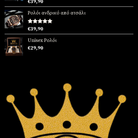
Βαθμολογήθηκε
€
39,90
με
5.00
από 5
Ρολόι ανδρικό από ατσάλι
Βαθμολογήθηκε
€
39,90
με
5.00
από 5
Unisex Ρολόι
€
29,90