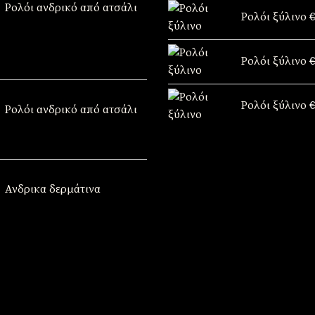
price
τρέχουσα
Ρολόι ανδρικό από ατσάλι
Ρολόι ξύλινο
€
was:
τιμή
€49,90.
είναι:
€39,90.
Ρολόι ξύλινο
€
κε
Ρολόι ξύλινο
€
Ρολόι ανδρικό από ατσάλι
Ανδρικα δερμάτινα