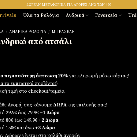
ΔΩΡΕΑΝ ΜΕΤΑΦΟΡΙΚΑ ΓΙΑ ΑΓΟΡΕΣ ΑΝΩ ΤΩΝ 49€
rrivals
Όλα τα Ρολόγια
Ανδρικά
Γυναικεία
Uni
ΔΑ
/
ΑΝΔΡΙΚΆ ΡΟΛΌΓΙΑ
/
ΜΠΡΑΣΕΛΈ
ανδρικό από ατσάλι
α περισσότερη έκπτωση 20%
για πληρωμή μέσω κάρτας!
για τα εκπτωτικά προϊόντα!
)
λική τιμή στο checkout/ταμείο.
άθε Αγορά, σας κάνουμε
ΔΩΡΑ
της επιλογής σας!
ό 29.9€ έως 79.9€
+1 Δώρο
πό 80€ έως 149.9€
+2 Δώρα
πό 150€ και άνω
+3 Δώρα
ων Δώρων γίνεται στο καλάθι αγορών