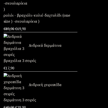
ρολόι - βραχιόλι-κολιέ-δαχτυλίδι (one
size ) -σκουλαρίκια )
Original
Η
€
89,90
€
69,90
price
τρέχουσα
was:
τιμή
Ανδρικά δερμάτινα
€89,90.
είναι:
€69,90.
βραχιόλια 3 σειρές
€
17,90
Ανδρική χειροπέδα
δερμάτινη 3 σειρές
Original
Η
€
49,90
€
39,90