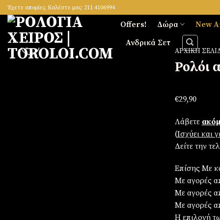
Skip
Έχετε απορίες; Καλέστε μας: 211 4106994
to
Offers!
Δώρα
New A
content
Ανδρικά Σετ
ΑΡΧΙΚΉ ΣΕΛΊ
Ρολόι 
Πρόσθήκη στην λίστα επιθυμιών
€
29,90
Λάβετε
ακόμ
(
Iσχύει και 
Δείτε την τε
Επίσης Με κ
Με αγορές απ
Με αγορές α
Με αγορές α
Η επιλογή τ