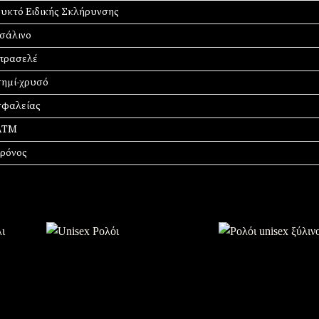
υκτό Ειδικής Σκλήρυνσης
σάλινο
πρασελέ
ημί-χρυσό
φαλείας
ATM
χρόνος
Πρόσθήκη στην λίστα
Πρόσθήκη στην λί
επιθυμιών
επιθυμιών