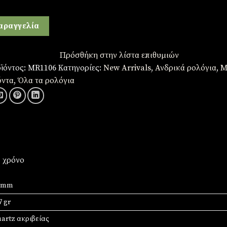
αραγγελία
Πρόσθήκη στην λίστα επιθυμιών
ϊόντος:
MR1106
Κατηγορίες:
New Arrivals
,
Ανδρικά ρολόγια
,
Μ
όντα
,
Όλα τα ρολόγια
1 χρόνο
0 mm
7 gr
artz ακριβείας