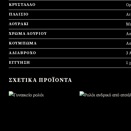
ΚΡΎΣΤΑΛΛΟ
Ορ
ΠΛΑΊΣΙΟ
Ατ
ΛΟΥΡΆΚΙ
Μ
ΧΡΏΜΑ ΛΟΥΡΙΟΎ
Ασ
ΚΟΎΜΠΩΜΑ
Ασ
ΑΔΙΆΒΡΟΧΟ
3 
ΕΓΓΎΗΣΗ
1 
ΣΧΕΤΙΚΆ ΠΡΟΪΌΝΤΑ
Πρόσθήκη στην λίστα
Πρόσθήκη στην λίστα
επιθυμιών
επιθυμιών