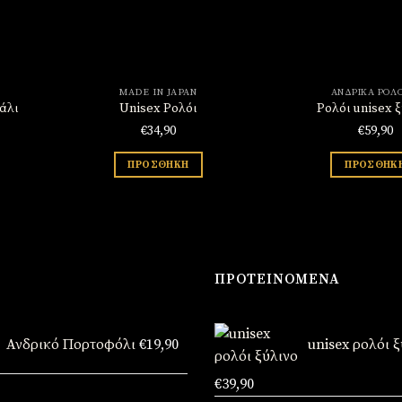
MADE IN JAPAN
ΑΝΔΡΙΚΆ ΡΟΛΌ
άλι
Unisex Ρολόι
Ρολόι unisex 
€
34,90
€
59,90
ΠΡΟΣΘΉΚΗ
ΠΡΟΣΘΉΚ
ΠΡΟΤΕΙΝΌΜΕΝΑ
Ανδρικό Πορτοφόλι
€
19,90
unisex ρολόι 
Original
Η
€
39,90