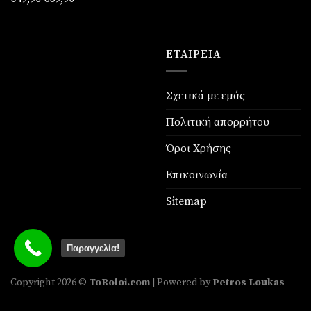
price
τρέχουσα
was:
τιμή
€49,90.
είναι:
ΕΤΑΙΡΕΊΑ
€39,90.
Σχετικά με εμάς
Πολιτική απορρήτου
Όροι Χρήσης
Επικοινωνία
Sitemap
Παραγγελία!
Copyright 2026 ©
ToRoloi.com
| Powered by
Petros Loukas