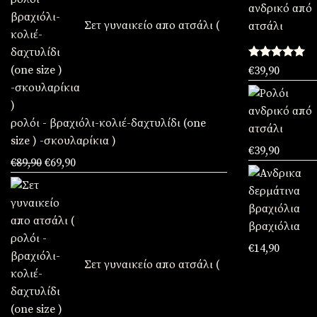
Σετ γυναικείο απο ατσάλι (
Βαθμολογήθη
€
39,90
με
5.00
από 5
ρολόι - βραχιόλι-κολιέ-δαχτυλίδι (one
size ) -σκουλαρίκια )
€
39,90
Original
Η
€
89,90
€
69,90
price
τρέχουσα
was:
τιμή
€89,90.
είναι:
βραχιόλια
€69,90.
€
14,90
Σετ γυναικείο απο ατσάλι (