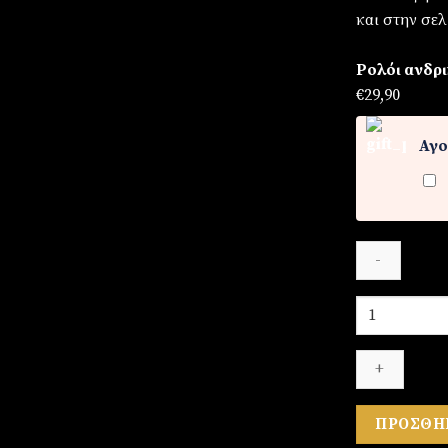
και στην σελ
Ρολόι ανδρι
€
29,90
Αγο
Ρολόι
ανδρικό
από
ατσάλι
ποσότητα
ΠΡΟΣΘΉ