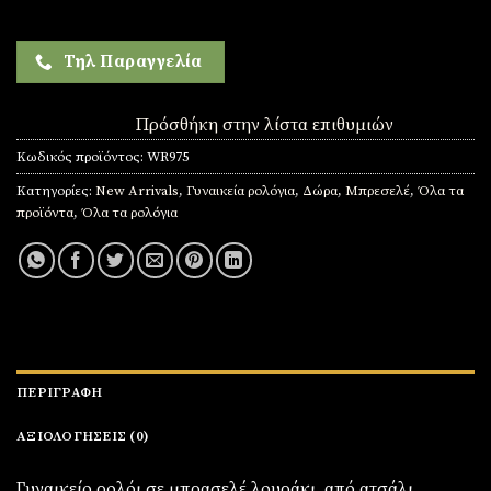
Τηλ Παραγγελία
Πρόσθήκη στην λίστα επιθυμιών
Κωδικός προϊόντος:
WR975
Κατηγορίες:
New Arrivals
,
Γυναικεία ρολόγια
,
Δώρα
,
Μπρεσελέ
,
Όλα τα
προϊόντα
,
Όλα τα ρολόγια
ΠΕΡΙΓΡΑΦΉ
ΑΞΙΟΛΟΓΉΣΕΙΣ (0)
Γυναικείο ρολόι σε μπρασελέ λουράκι από ατσάλι