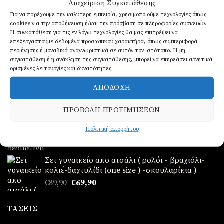
Διαχείριση Συγκατάθεσης
ΝΈΑ ΠΑΡΑΛΑΒΉ!
Για να παρέχουμε την καλύτερη εμπειρία, χρησιμοποιούμε τεχνολογίες όπως
cookies για την αποθήκευση ή/και την πρόσβαση σε πληροφορίες συσκευών.
Η συγκατάθεση για τις εν λόγω τεχνολογίες θα μας επιτρέψει να
Ανδρικά δερμάτινα βραχιόλια 3 σειρές
επεξεργαστούμε δεδομένα προσωπικού χαρακτήρα, όπως συμπεριφορά
περιήγησης ή μοναδικά αναγνωριστικά σε αυτόν τον ιστότοπο. Η μη
€
17,90
συγκατάθεση ή η ανάκληση της συγκατάθεσης, μπορεί να επηρεάσει αρνητικά
ορισμένες λειτουργίες και δυνατότητες.
Ανδρική χειροπέδα δερμάτινη 3 σειρές
ΑΠΟΔΟΧΉ
Original
Η
€
49,90
€
39,90
price
τρέχουσα
ΠΡΟΒΟΛΉ ΠΡΟΤΙΜΉΣΕΩΝ
was:
τιμή
Ανδρική χειροπέδα δερμάτινη 3 σειρές
€49,90.
είναι:
Πολιτική απορρήτου
Original
Η
€
49,90
€
39,90
€39,90.
price
τρέχουσα
was:
τιμή
Σετ γυναικείο απο ατσάλι ( ρολόι - βραχιόλι-
€49,90.
είναι:
κολιέ-δαχτυλίδι (one size ) -σκουλαρίκια )
€39,90.
Original
Η
€
89,90
€
69,90
price
τρέχουσα
was:
τιμή
ΤΆΣΕΙΣ
€89,90.
είναι: