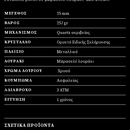
ΜΈΓΕΘΟΣ
25 mm
ΒΆΡΟΣ
257 gr
ΜΗΧΑΝΙΣΜΌΣ
Quartz ακριβείας
ΚΡΎΣΤΑΛΛΟ
Ορυκτό Ειδικής Σκλήρυνσης
ΠΛΑΊΣΙΟ
Mεταλλικό
ΛΟΥΡΆΚΙ
Μπρασελέ λουράκι
ΧΡΏΜΑ ΛΟΥΡΙΟΎ
Xρυσό
ΚΟΎΜΠΩΜΑ
Ασφαλείας
ΑΔΙΆΒΡΟΧΟ
3 ΑΤΜ
ΕΓΓΎΗΣΗ
1 χρόνος
ΣΧΕΤΙΚΆ ΠΡΟΪΌΝΤΑ