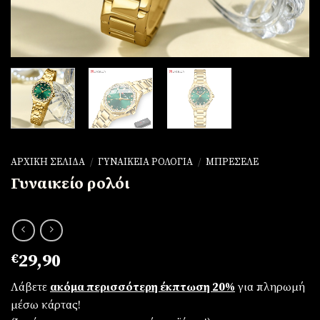
ΑΡΧΙΚΉ ΣΕΛΊΔΑ
/
ΓΥΝΑΙΚΕΊΑ ΡΟΛΌΓΙΑ
/
ΜΠΡΕΣΕΛΈ
Γυναικείο ρολόι
€
29,90
Λάβετε
ακόμα περισσότερη έκπτωση 20%
για πληρωμή
μέσω κάρτας!