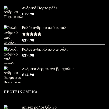
€69,90.
Ανδρικό Πορτοφόλι
€
19,90
Ρολόι ανδρικό από ατσάλι
Βαθμολογήθηκε
€
39,90
με
5.00
από 5
Ρολόι ανδρικό από ατσάλι
€
39,90
Ανδρικα δερμάτινα βραχιόλια
€
14,90
ΠΡΟΤΕΙΝΌΜΕΝΑ
unisex ρολόι ξύλινο