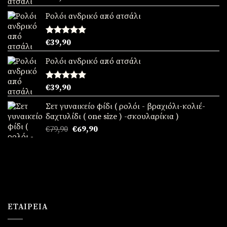
με
5.00
από 5
Ρολόι ανδρικό από ατσάλι
Βαθμολογήθηκε
€
39,90
με
5.00
από 5
Ρολόι ανδρικό από ατσάλι
Βαθμολογήθηκε
€
39,90
με
5.00
από 5
Σετ γυναικείο φίδι ( ρολόι - βραχιόλι-κολιέ-
δαχτυλίδι ( one size ) -σκουλαρίκια )
Original
Η
€
79,90
€
69,90
price
τρέχουσα
was:
τιμή
€79,90.
είναι:
€69,90.
ΕΤΑΙΡΕΊΑ