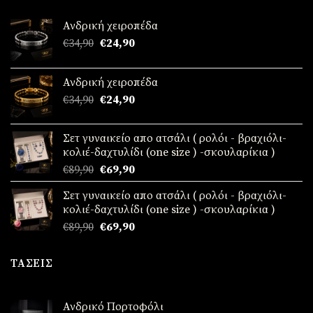
Ανδρική χειροπέδα
Original
Η
€
34,90
€
24,90
price
τρέχουσα
was:
τιμή
Ανδρική χειροπέδα
€34,90.
είναι:
Original
Η
€
34,90
€
24,90
€24,90.
price
τρέχουσα
was:
τιμή
Σετ γυναικείο απο ατσάλι ( ρολόι - βραχιόλι-
€34,90.
είναι:
κολιέ-δαχτυλίδι (one size ) -σκουλαρίκια )
€24,90.
Original
Η
€
89,90
€
69,90
price
τρέχουσα
Σετ γυναικείο απο ατσάλι ( ρολόι - βραχιόλι-
was:
τιμή
κολιέ-δαχτυλίδι (one size ) -σκουλαρίκια )
€89,90.
είναι:
Original
Η
€
89,90
€
69,90
€69,90.
price
τρέχουσα
was:
τιμή
ΤΆΣΕΙΣ
€89,90.
είναι:
€69,90.
Ανδρικό Πορτοφόλι