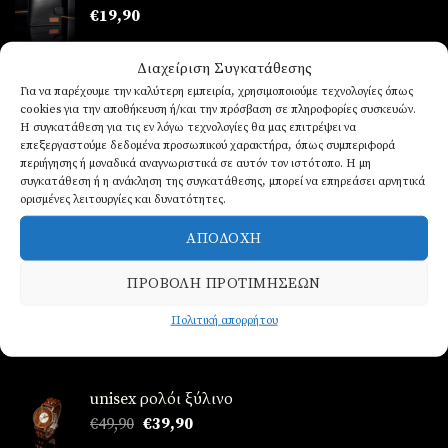
€
19,90
Διαχείριση Συγκατάθεσης
Ρολόι ανδρικό από ατσάλι
Για να παρέχουμε την καλύτερη εμπειρία, χρησιμοποιούμε τεχνολογίες όπως
cookies για την αποθήκευση ή/και την πρόσβαση σε πληροφορίες συσκευών.
Βαθμολογήθηκε
€
39,90
Η συγκατάθεση για τις εν λόγω τεχνολογίες θα μας επιτρέψει να
με
5.00
επεξεργαστούμε δεδομένα προσωπικού χαρακτήρα, όπως συμπεριφορά
από 5
Ρολόι ανδρικό από ατσάλι
περιήγησης ή μοναδικά αναγνωριστικά σε αυτόν τον ιστότοπο. Η μη
συγκατάθεση ή η ανάκληση της συγκατάθεσης, μπορεί να επηρεάσει αρνητικά
€
39,90
ορισμένες λειτουργίες και δυνατότητες.
ΑΠΟΔΟΧΉ
Ανδρικα δερμάτινα βραχιόλια
€
14,90
ΠΡΟΒΟΛΉ ΠΡΟΤΙΜΉΣΕΩΝ
Πολιτική απορρήτου
ΠΡΟΤΕΙΝΌΜΕΝΑ
unisex ρολόι ξύλινο
Original
Η
€
49,90
€
39,90
price
τρέχουσα