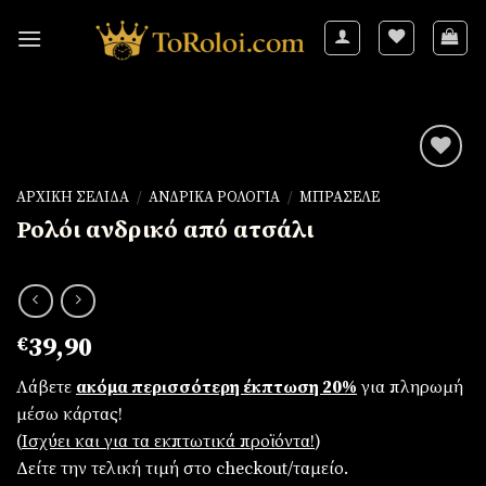
Skip
to
content
ΑΡΧΙΚΉ ΣΕΛΊΔΑ
/
ΑΝΔΡΙΚΆ ΡΟΛΌΓΙΑ
/
ΜΠΡΑΣΕΛΈ
Ρολόι ανδρικό από ατσάλι
Πρόσθήκη
στην
λίστα
επιθυμιών
€
39,90
Λάβετε
ακόμα περισσότερη έκπτωση 20%
για πληρωμή
μέσω κάρτας!
(
Iσχύει και για τα εκπτωτικά προϊόντα!
)
Δείτε την τελική τιμή στο checkout/ταμείο.