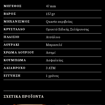
ΜΈΓΕΘΟΣ
47 mm
ΒΆΡΟΣ
157 gr
ΜΗΧΑΝΙΣΜΌΣ
Quartz ακριβείας
ΚΡΎΣΤΑΛΛΟ
Ορυκτό Ειδικής Σκλήρυνσης
ΠΛΑΊΣΙΟ
Ατσάλινο
ΛΟΥΡΆΚΙ
Μπρασελέ
ΧΡΏΜΑ ΛΟΥΡΙΟΎ
Ασημί
ΚΟΎΜΠΩΜΑ
Ασφαλείας
ΑΔΙΆΒΡΟΧΟ
3 ATM
ΕΓΓΎΗΣΗ
1 χρόνος
ΣΧΕΤΙΚΆ ΠΡΟΪΌΝΤΑ