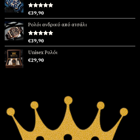
Βαθμολογήθηκε
€
39,90
με
5.00
από 5
Ρολόι ανδρικό από ατσάλι
Βαθμολογήθηκε
€
39,90
με
5.00
από 5
Unisex Ρολόι
€
29,90