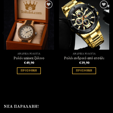
Πρόσθήκη
Πρόσθήκη
στην
στην
λίστα
λίστα
επιθυμιών
επιθυμιών
ΑΝΔΡΙΚΆ ΡΟΛΌΓΙΑ
ΑΝΔΡΙΚΆ ΡΟΛΌΓΙΑ
Ρολόι unisex ξύλινο
Ρολόι ανδρικό από ατσάλι
€
49,90
€
39,90
ΠΡΟΣΘΉΚΗ
ΠΡΟΣΘΉΚΗ
ΝΈΑ ΠΑΡΑΛΑΒΉ!