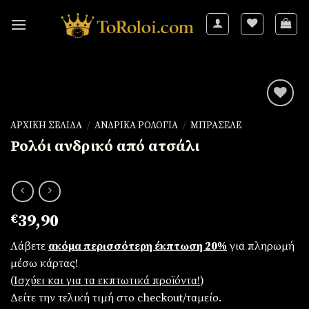
Skip
to
content
ΑΡΧΙΚΉ ΣΕΛΊΔΑ
/
ΑΝΔΡΙΚΆ ΡΟΛΌΓΙΑ
/
ΜΠΡΑΣΕΛΈ
Ρολόι ανδρικό από ατσάλι
Πρόσθήκη
στην
λίστα
επιθυμιών
€
39,90
Λάβετε
ακόμα περισσότερη έκπτωση 20%
για πληρωμή
μέσω κάρτας!
(
Iσχύει και για τα εκπτωτικά προϊόντα!
)
Δείτε την τελική τιμή στο checkout/ταμείο.