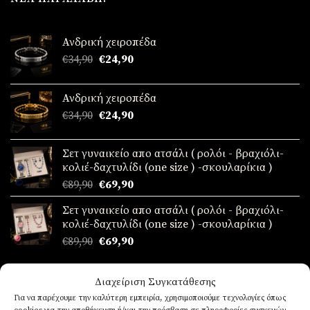
Ανδρική χειροπέδα
Original
Η
€
34,90
€
24,90
price
τρέχουσα
was:
τιμή
Ανδρική χειροπέδα
€34,90.
είναι:
Original
Η
€
34,90
€
24,90
€24,90.
price
τρέχουσα
was:
τιμή
Σετ γυναικείο απο ατσάλι ( ρολόι - βραχιόλι-
€34,90.
είναι:
κολιέ-δαχτυλίδι (one size ) -σκουλαρίκια )
€24,90.
Original
Η
€
89,90
€
69,90
price
τρέχουσα
Σετ γυναικείο απο ατσάλι ( ρολόι - βραχιόλι-
was:
τιμή
κολιέ-δαχτυλίδι (one size ) -σκουλαρίκια )
€89,90.
είναι:
Original
Η
€
89,90
€
69,90
€69,90.
price
τρέχουσα
was:
τιμή
ΤΆΣΕΙΣ
Διαχείριση Συγκατάθεσης
€89,90.
είναι:
€69,90.
Για να παρέχουμε την καλύτερη εμπειρία, χρησιμοποιούμε τεχνολογίες όπως