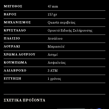
ΜΈΓΕΘΟΣ
47 mm
ΒΆΡΟΣ
157 gr
ΜΗΧΑΝΙΣΜΌΣ
Quartz ακριβείας
ΚΡΎΣΤΑΛΛΟ
Ορυκτό Ειδικής Σκλήρυνσης
ΠΛΑΊΣΙΟ
Ατσάλινο
ΛΟΥΡΆΚΙ
Μπρασελέ
ΧΡΏΜΑ ΛΟΥΡΙΟΎ
Ασημί
ΚΟΎΜΠΩΜΑ
Ασφαλείας
ΑΔΙΆΒΡΟΧΟ
3 ATM
ΕΓΓΎΗΣΗ
1 χρόνος
ΣΧΕΤΙΚΆ ΠΡΟΪΌΝΤΑ