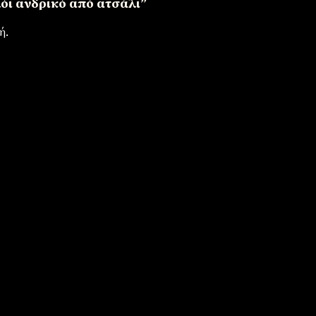
λόι ανδρικό από ατσάλι”
ή.