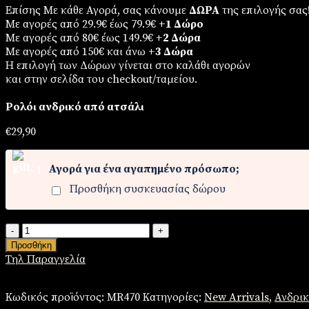
Επίσης Με κάθε Αγορά, σας κάνουμε
ΔΩΡΑ
της επιλογής σας
Με αγορές από 29.9€ έως 79.9€
+1 Δώρο
Με αγορές από 80€ έως 149.9€
+2 Δώρα
Με αγορές από 150€ και άνω
+3 Δώρα
Η επιλογή των Δώρων γίνεται στο καλάθι αγορών
και στην σελίδα του checkout/ταμείου.
Ρολόι ανδρικό από ατσάλι
€
29,90
Αγορά για ένα αγαπημένο πρόσωπο;
Προσθήκη συσκευασίας δώρου
Ρολόι
ανδρικό
Προσθήκη
από
Τηλ Παραγγελία
ατσάλι
ποσότητα
Κωδικός προϊόντος:
MR470
Κατηγορίες:
New Arrivals
,
Ανδρικ