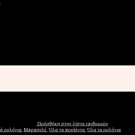
!
Πρόσθήκη στην λίστα επιθυμιών
ά ρολόγια
,
Μπρασελέ
,
Όλα τα προϊόντα
,
Όλα τα ρολόγια