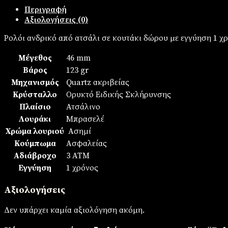
Περιγραφή
Αξιολογήσεις (0)
Ρολόι ανδρικό από ατσάλι σε κουτάκι δώρου με εγγύηση 1 χ
Μέγεθος
46 mm
Βάρος
123 gr
Μηχανισμός
Quartz ακριβείας
Κρύσταλλο
Ορυκτό Ειδικής Σκλήρυνσης
Πλαίσιο
Ατσάλινο
Λουράκι
Μπρασελέ
Χρώμα λουριού
Ασημί
Κούμπωμα
Ασφαλείας
Αδιάβροχο
3 ATM
Εγγύηση
1 χρόνος
Αξιολογήσεις
Δεν υπάρχει καμία αξιολόγηση ακόμη.