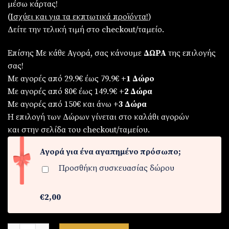
μέσω κάρτας!
€79,90.
είναι:
(
Iσχύει και για τα εκπτωτικά προϊόντα!
)
€69,90.
Δείτε την τελική τιμή στο checkout/ταμείο.
Επίσης Με κάθε Αγορά, σας κάνουμε
ΔΩΡΑ
της επιλογής
σας!
Με αγορές από 29.9€ έως 79.9€
+1 Δώρο
Με αγορές από 80€ έως 149.9€
+2 Δώρα
Με αγορές από 150€ και άνω
+3 Δώρα
Η επιλογή των Δώρων γίνεται στο καλάθι αγορών
και στην σελίδα του checkout/ταμείου.
Αγορά για ένα αγαπημένο πρόσωπο;
Προσθήκη συσκευασίας δώρου
€2,00
Σετ Ανδρικό-ρολόι - βραχιόλι ( τριπλή σειρά ) -σταυρός ποσότ