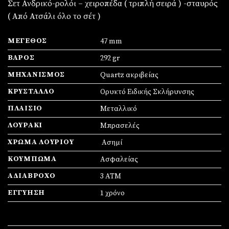
Σετ Ανδρικό-ρολόι – χειροπέδα ( τριπλή σειρά ) -σταυρός
( Από Ατσάλι όλο το σέτ )
ΜΈΓΕΘΟΣ
47 mm
ΒΆΡΟΣ
292 gr
ΜΗΧΑΝΙΣΜΌΣ
Quartz ακριβείας
ΚΡΎΣΤΑΛΛΟ
Ορυκτό Ειδικής Σκλήρυνσης
ΠΛΑΊΣΙΟ
Mεταλλικό
ΛΟΥΡΆΚΙ
Μπρασελές
ΧΡΏΜΑ ΛΟΥΡΙΟΎ
Ασημί
ΚΟΎΜΠΩΜΑ
Ασφαλείας
ΑΔΙΆΒΡΟΧΟ
3 ATM
ΕΓΓΎΗΣΗ
1 χρόνο