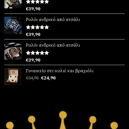
Βαθμολογήθηκε
€
39,90
με
5.00
από 5
Ρολόι ανδρικό από ατσάλι
Βαθμολογήθηκε
€
39,90
με
5.00
από 5
Ρολόι ανδρικό από ατσάλι
Βαθμολογήθηκε
€
39,90
με
5.00
από 5
Γυναικείο σετ κολιέ και βραχιόλι
Original
Η
€
34,90
€
24,90
price
τρέχουσα
was:
τιμή
€34,90.
είναι:
€24,90.