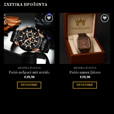
ΣΧΕΤΙΚΆ ΠΡΟΪΌΝΤΑ
Πρόσθήκη
Πρόσθήκη
στην
στην
λίστα
λίστα
επιθυμιών
επιθυμιών
ΑΝΔΡΙΚΆ ΡΟΛΌΓΙΑ
ΑΝΔΡΙΚΆ ΡΟΛΌΓΙΑ
Ρολόι ανδρικό από ατσάλι
Ρολόι unisex ξύλινο
€
39,90
€
59,90
ΠΡΟΣΘΉΚΗ
ΠΡΟΣΘΉΚΗ