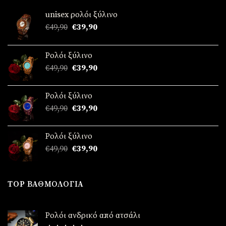
unisex ρολόι ξύλινο
Original
Η
€
49,90
€
39,90
price
τρέχουσα
was:
τιμή
Ρολόι ξύλινο
€49,90.
είναι:
Original
Η
€
49,90
€
39,90
€39,90.
price
τρέχουσα
was:
τιμή
Ρολόι ξύλινο
€49,90.
είναι:
Original
Η
€
49,90
€
39,90
€39,90.
price
τρέχουσα
was:
τιμή
Ρολόι ξύλινο
€49,90.
είναι:
Original
Η
€
49,90
€
39,90
€39,90.
price
τρέχουσα
was:
τιμή
€49,90.
είναι:
TOP ΒΑΘΜΟΛΟΓΊΑ
€39,90.
Ρολόι ανδρικό από ατσάλι