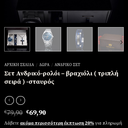
ΑΡΧΙΚΉ ΣΕΛΊΔΑ
/
ΔΏΡΑ
/
ΑΝΔΡΙΚΌ ΣΕΤ
Σετ Ανδρικό-ρολόι – βραχιόλι ( τριπλή
σειρά ) -σταυρός
Original
Η
€
79,90
€
69,90
price
τρέχουσα
Λάβετε
ακόμα περισσότερη έκπτωση 20%
για πληρωμή
was:
τιμή